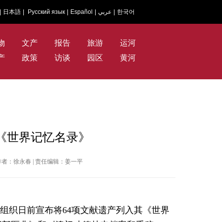
|
日本語
|
Русский язык
|
Español
|
عربي
|
한국어
物
文产
报告
旅游
运河
产
政策
访谈
园区
黄河
《世界记忆名录》
社 | 作者：徐永春 | 责任编辑：姜一平
组织日前宣布将64项文献遗产列入其《世界