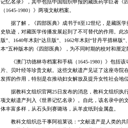
记忆名录》，其中包括中国组织申报的藏医药学巨著《
（1645-1980）》两项文献档案。
据了解，《四部医典》成书于8至12世纪，是藏医
史轨迹，对藏医学传播发展起到了不可替代的作用。此次入
版”、1640年木刻“达旦版”、1662年木刻“甘丹平措林版”
本”五种版本的《四部医典》，为不同时期的校对和厘定
《澳门功德林寺档案和手稿（1645-1980）》包括
片、贝叶经等珍贵文献。这些文献遗产见证了这座寺院
发挥的作用，特别是在推动妇女解放及提升女性社会地
据教科文组织官网25日发布的消息，教科文组织执行
项文献遗产列入《世界记忆名录》。自此，该名录中的文
体丰富多样，从石头到赛璐珞，从羊皮纸到金属盘。
教科文组织总干事阿祖莱说：“文献遗产是人类的共