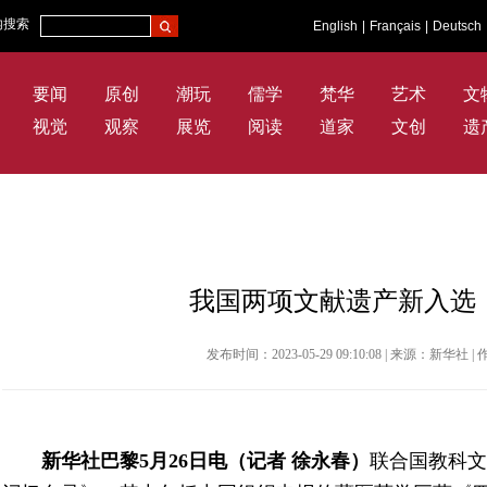
内搜索
English
|
Français
|
Deutsch
要闻
原创
潮玩
儒学
梵华
艺术
文
视觉
观察
展览
阅读
道家
文创
遗
我国两项文献遗产新入选
发布时间：2023-05-29 09:10:08 | 来源：新华
新华社巴黎5月26日电（记者 徐永春）
联合国教科文