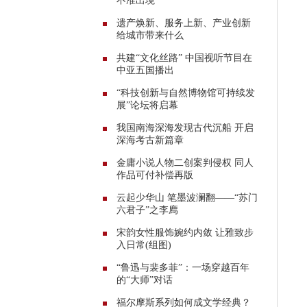
不准出境
​遗产焕新、服务上新、产业创新
给城市带来什么
共建“文化丝路” 中国视听节目在
中亚五国播出
“科技创新与自然博物馆可持续发
展”论坛将启幕
我国南海深海发现古代沉船
开启
深海考古新篇章
金庸小说人物二创案判侵权 同人
作品可付补偿再版
云起少华山 笔墨波澜翻——“苏门
六君子”之李廌
宋韵女性服饰婉约内敛 让雅致步
入日常(组图)
“鲁迅与裴多菲”：一场穿越百年
的“大师”对话
福尔摩斯系列如何成文学经典？