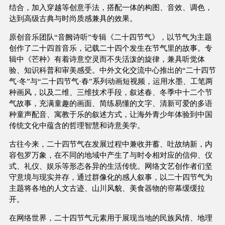
结合，加入穿越等创意手法，搭配一体的构图、音效、调色，
达到高级古典与时尚质感兼具的效果。
原创音乐团队“音阙诗听”专辑《二十四节气》，以节气为主题
创作了二十四首音乐，记载二十四个发生在节气里的故事。专
辑中《芒种》有着诗意空灵而不失活泼的旋律，兼具听觉体
验、知识科普和审美感受。中外文化交流中心推出的“二十四节
气·冬”与“二十四节气·春”系列动画短视频，运用水墨、工笔两
种画风，以及二维、三维技术手段，叙述春、冬季中十二个节
气故事，充满童趣的画面、简练易懂的文字、清新可爱的多语
种童声配音、寓教于乐的叙述方式，让海外青少年体验到中国
传统文化中蕴含的哲理智慧和诗意美学。
古往今来，二十四节气在发展过程中兼收并蓄、吐故纳新，内
容包罗万象，在不同的地域中产生了与时令相对应的信仰、仪
式、礼仪、娱乐等形态各异的生活传统。网络文艺创作者们坚
守意境与现实并存，通过群像化的感人叙事，以二十四节气为
主题将各地的人文古迹、山川风貌、美食器物的帘幕缓缓拉
开。
在网络世界，二十四节气元素用于展现当地的民族风情、地理