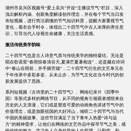
湖州市吴兴区视频号“爱上吴兴”开设“主播说节气”栏目，深入
浅出解析内涵、创新角度解读创作理念，并在每个节气当日发
布短视频，进行简洁易懂的节气知识科普，提醒大家重视节气
变化，着衣合乎时令，体现出二十四节气中古人浓厚的养生意
识，引导当代人珍视生命健康，关注生活质感。
激活传统美学韵味
二十四节气也是古人诗意气质与传统美学的独特凝结。无论是
唱在歌谣里“春雨惊春清谷天,夏满芒夏暑相连”，还是藏在诗词
中“春山谷雨前，并手摘芳烟”，二十四节气衍生的文艺单元在
千年传承中多彩多姿、从未止步，为节气文化在当今时代的创
新发展提供了思路。
系列短视频《古诗里的二十四节气》、网络纪录片《四季中
国》等形式多样的网络节目，从不同的视角引领观者感悟来自
历史的人文浪漫，它们或是塑造可爱的动画角色讲述节气中的
价值理念，或是放眼祖国的大好河山，倾听二十四节气与当代
中国的美丽故事。这些节目满足了当下青年人热爱“诗与远
方”的精神需求，让他们在网络的文艺作品中探寻节气之美，感
悟传统的魅力，学习先人立身处世的人生哲理，让勤劳、和