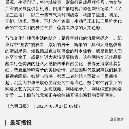
景观、生活印记，将地域故事、形象打造成品牌符号，为文旅
产业的发展提供新机遇。四川广播电视台原创网络纪录片《又
见三星堆》，以二十四节气为时间线索，构建了重逢、初见、
守护、追求、重生、不朽六个篇章，生动呈现出以三星堆为代
表的古蜀文明的独特气质，蕴含着浓厚的人文色彩。
节气文化与现代生活的结合，是数字时代的流量密码之一。纪
录片中“复古”的衣着、原始的房子、简单的工具和大自然孕育
的清甜果实，短视频里色香味俱全的时令佳肴，或是提醒人们
冬至吃饺子，或是告诉大家清明要踏青。这些网络文艺作品提
醒着行色匆匆的赶路人感悟四季自然变化，爱春分海棠吐着新
红，恋夏至蝉鸣寄予的美妙心情。那些因时代发展离我们越来
越远的民俗、智慧与情感，都因二者的结合而被人们重新捧
起，沉淀为中华民族心灵深处的生命底色。数字时代背景下的
网络文艺方兴未艾，从短视频、网络纪录片、网络综艺到网络
文学，二十四节气元素正在徐徐铺开漫山遍野的美丽画卷。
《光明日报》（ 2023年05月27日 09版）
查看更多
最新播报