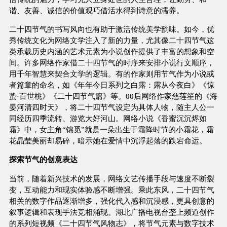
谐、友善、诚信的价值观巧借活水得到诗意的濡养。
二十四节气的书写风向也有助于激活传统美学韵味。如今，优
秀传统文化为网络文学注入了新的力量，尤其像二十四节气这
类承载历史内涵的艺术元素为小说创作提供了丰富的想象和空
间。许多网络作家借二十四节气的时序来安排小说行文顺序，
用千年智慧来契合文学的逻辑。有的作家则用节气作为小说或
者篇章的命名，如《年年今日系列之白露：露从今夜白》《惊
蛰·百世桃》《二十四节气篇》等。00后网络作家慈莲笙的《海
晏河清四时天》，将二十四节气设定为具体人物，随主人公一
同经历四季流转、游览大好河山。网络小说《香蜜沉沉烬如
霜》中，女主角“锦觅”就是一朵出生于霜降时节的小霜花，霜
花晶莹美丽却易碎，暗示她在爱情中沉浮起落的跌宕命运。
探索节气的创意表达
当前，随着新兴技术的发展，网络文艺传播手段与速度不断裂
变，互动能力和现实体验感不断增强。乘此东风，二十四节气
相关的数字作品逐渐增多，强化代入感和沉浸感，更具创意的
叙事逻辑和表现手法竞相涌现。湖北广播电视台垄上频道创作
的系列短视频《二十四节气风物志》，将节气元素与数字技术