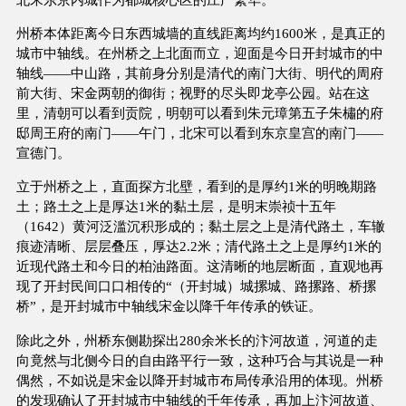
州桥本体距离今日东西城墙的直线距离均约1600米，是真正的
城市中轴线。在州桥之上北面而立，迎面是今日开封城市的中
轴线——中山路，其前身分别是清代的南门大街、明代的周府
前大街、宋金两朝的御街；视野的尽头即龙亭公园。站在这
里，清朝可以看到贡院，明朝可以看到朱元璋第五子朱橚的府
邸周王府的南门——午门，北宋可以看到东京皇宫的南门——
宣德门。
立于州桥之上，直面探方北壁，看到的是厚约1米的明晚期路
土；路土之上是厚达1米的黏土层，是明末崇祯十五年
（1642）黄河泛滥沉积形成的；黏土层之上是清代路土，车辙
痕迹清晰、层层叠压，厚达2.2米；清代路土之上是厚约1米的
近现代路土和今日的柏油路面。这清晰的地层断面，直观地再
现了开封民间口口相传的“（开封城）城摞城、路摞路、桥摞
桥”，是开封城市中轴线宋金以降千年传承的铁证。
除此之外，州桥东侧勘探出280余米长的汴河故道，河道的走
向竟然与北侧今日的自由路平行一致，这种巧合与其说是一种
偶然，不如说是宋金以降开封城市布局传承沿用的体现。州桥
的发现确认了开封城市中轴线的千年传承，再加上汴河故道、