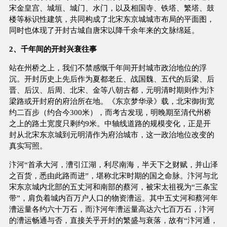
宋金皇宫、城垣、城门、水门，以及相国寺、铁塔、繁塔、鼓
楼等标识性建筑，共同构成了北宋东京城城市布局的平面图，
同时也体现了开封古城自唐宋以降千余年来的文脉绵延。
2、千年间的开封兴衰往事
站在州桥之上，我们不禁感慨千年间开封城市政治地位的浮
沉。开封历史上先后作为夏都老丘、战国魏、五代的后梁、后
晋、后汉、后周、北宋、金等八朝古都，元明清时期则作为汴
梁路或开封府的府治所在地。《东京梦华录》载，北宋御街宽
约二百步（约合今300米），而考古发现，明晚期至清代州桥
之上的路土宽度只剩约9米。中轴线道路的规模变化，正是开
封从北宋东京城到元明清作为府治城市，这一政治地位改变的
真实写照。
汴河“首承大河，漕引江湖，利尽南海，半天下之财赋，并山泽
之百货，悉由此路而进”，堪称北宋时期的国之命脉。汴河与北
宋东京城内北部的五丈河和南部的蔡河，被宋太祖视为“三条宝
带”，肩负着城内百万户人口的物资漕运。其中五丈河和蔡河年
漕运量各约六十万石，而汴河年漕运量高达六七百万石，汴河
的漕运畅通与否，直接关乎开封的繁盛与衰落，故有“汴河通，