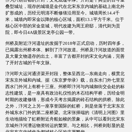
叠型城址，现存的城墙是金代在北宋东京内城的基础上南北外
扩形成的，历经元明清不断修缮沿用至今。城墙周长14.4千
米，城墙内即宋金以降的核心区域，面积13.1平方千米。位于
核心区中部的宋金皇城，明代改建为周王府邸，清代则为贡
院，即今日4A级景区龙亭公园一带。
州桥及附近汴河遗址的发掘于2018年正式启动，历时四年多，
已揭露出州桥本体、解剖了汴河故道。州桥及汴河故道的面世
及大量文物遗存的出土，丰富了古都开封的宋文化内涵，完善
了开封古城的千年文脉。
汴河即大运河通济渠开封段，整体呈西北—东南走向，横贯北
宋东京外城和内城。据《东京梦华录》载，自东水门外七里至
西水门外河上有桥十三座。州桥即汴河与内城御街交会处的标
志性建筑，是一座具有政治礼仪性的木石结构平桥，历经金明
时期的改建修缮，形成今天考古揭露的砖石结构的拱桥。除此
之外，汴河之上另一座享誉国际的虹桥，则是坐落于北宋东京
外城东水门外的第二座桥梁。北宋张择端的《清明上河图》里
生动地描绘了虹桥附近舟船如梭的景象，从中可以看到北宋东
京城外汴河漕运物资转运的繁荣。与之相比，州桥则彰显的是
北宋东京内城作为都城核心区的庄严繁华。