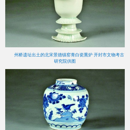
州桥遗址出土的北宋景德镇窑青白瓷熏炉 开封市文物考古
研究院供图