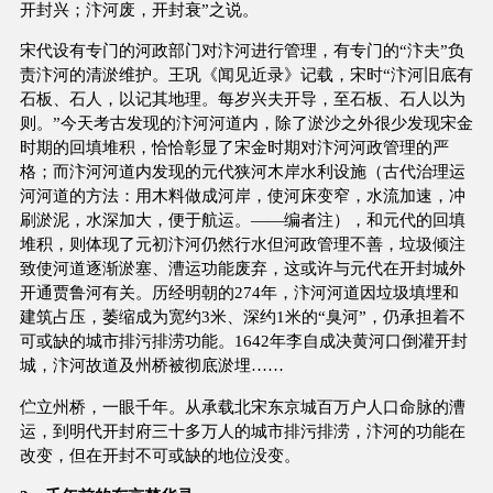
开封兴；汴河废，开封衰”之说。
宋代设有专门的河政部门对汴河进行管理，有专门的“汴夫”负
责汴河的清淤维护。王巩《闻见近录》记载，宋时“汴河旧底有
石板、石人，以记其地理。每岁兴夫开导，至石板、石人以为
则。”今天考古发现的汴河河道内，除了淤沙之外很少发现宋金
时期的回填堆积，恰恰彰显了宋金时期对汴河河政管理的严
格；而汴河河道内发现的元代狭河木岸水利设施（古代治理运
河河道的方法：用木料做成河岸，使河床变窄，水流加速，冲
刷淤泥，水深加大，便于航运。——编者注），和元代的回填
堆积，则体现了元初汴河仍然行水但河政管理不善，垃圾倾注
致使河道逐渐淤塞、漕运功能废弃，这或许与元代在开封城外
开通贾鲁河有关。历经明朝的274年，汴河河道因垃圾填埋和
建筑占压，萎缩成为宽约3米、深约1米的“臭河”，仍承担着不
可或缺的城市排污排涝功能。1642年李自成决黄河口倒灌开封
城，汴河故道及州桥被彻底淤埋……
伫立州桥，一眼千年。从承载北宋东京城百万户人口命脉的漕
运，到明代开封府三十多万人的城市排污排涝，汴河的功能在
改变，但在开封不可或缺的地位没变。