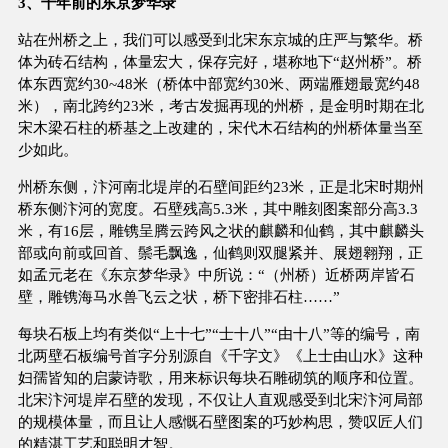
3、千年前的东京梦华录
站在州桥之上，我们可以感受到北宋东京城的庄严与繁华。桥
体为砖石结构，体量宏大，保存完好，堪称地下“赵州桥”。桥
体东西宽约30~48米（桥体中部宽约30米、两端雁翅最宽约48
米），南北跨约23米，考古发掘再现的州桥，是金明时期在北
宋木梁石柱的桥基之上改建的，宋代木石结构的州桥体量当至
少如此。
州桥东侧，汴河南北堤岸的石壁间距约23米，正是北宋时期州
桥东侧汴河的宽度。石壁残高5.3米，其中雕刻图案部分高3.3
米，有16层，雕镌呈腾云跨风之状的麒麟和仙鹤，其中麒麟头
部或向前或回首、鬃毛飘逸，仙鹤则双腿紧并、展翅翱翔，正
如孟元老在《东京梦华录》中所说：“（州桥）近桥两岸皆石
壁，雕镌海马水兽飞云之状，桥下密排石柱……”
每块石板上均有类似“上十七”“士十八”“由十八”等的编号，南
北两壁石板编号首字分别源自《千字文》《上士由山水》这种
妇孺皆知的启蒙诗歌，用来标识每块石雕砌筑的顺序和位置。
北宋汴河堤岸石壁的发现，不仅让人直观感受到北宋汴河局部
的规模体量，而且让人感慨石壁图案的巧妙构思，赞叹匠人们
的精湛工艺和聪明才智。