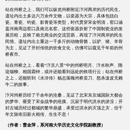
站在州桥之上，我们可以纵览州桥附近汴河两岸的历代民生。
遗址内出土多达六万余件文物，以瓷器为大宗，具体包括白
瓷、青瓷、钧瓷、影青瓷等类型，时代贯穿宋金明清，窑口涵
盖河南周边窑口及南北名窑。这些瓷器折射了中国制瓷业的发
展历程，反映了南北商业的交流贸易，再现了汴河两岸的民生
民情。遗址内出土重达一千多斤的动物骨骼，以驴、猪、羊骨
为主，见证了开封传统的饮食文化，仿佛可以窥见千年前的州
桥夜市。
站在州桥之上，看着“汴京八景”中的州桥明月、汴水秋声、隋
堤烟柳、相国霜钟，或许还能看到远处的铁塔行云；站在州桥
之上，还能听到《水浒传》杨志落魄州桥卖刀、怒杀泼皮无赖
牛二的故事。
汴河州桥历经了千余年的沧桑，见证了北宋东京城国际大都会
的梦华、罹受了宋金战争的疮痍、沉寂于明代洪水的淤没；开
封古城历经过都城的繁华鼎盛，承受过洪水的灭顶之灾，但千
年文脉依旧薪火相传、生生不息！
（作者：曹金萍，系河南大学历史文化学院副教授）