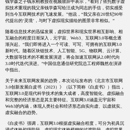
钱学森之子钱永刚教授在视频致辞中表示，“看到了依托数字虚
拟技术重现的我父亲钱学森写给汪成为同志的手信，切实感受
到当今互联网技术的飞速发展。”他说，“我父亲在20世纪90年
代提出的‘灵境’，与时下虚拟现实描绘的图景非常相似。”
随着信息技术的迅猛发展，虚拟世界和现实世界相互影响、相
互融合的程度日渐深入，元宇宙、Web3、互联网3.0等概念逐
渐兴起。“我们即将进入一个可读、可写、可拥有的互联网3.0
新时代。随着区块链技术、人工智能、5G、物联网、云计算、
大数据等技术的不断发展演进，将会加速互联网从2.0时代向
3.0时代迭代演进。”中国信息通信研究院总工程师魏然在演讲
中指出。
关于未来互联网发展的趋势，本次论坛发布的《北京市互联网
3.0创新发展白皮书（2023）》（以下简称《白皮书》）指出，
互联网3.0是现代科学技术的集大成者，高度智能化、虚拟融合
和完整的经济形态是其主要特征。互联网3.0涵盖元宇宙和
Web3的内涵，体现人类社会和经济形态由实向虚、以虚就实、
虚实融合的趋势。
《白皮书》强调，互联网3.0根据虚实融合程度，可分为初具沉
浸式体验初级阶段、虚拟现实体验模糊的过渡阶段、虚拟世界