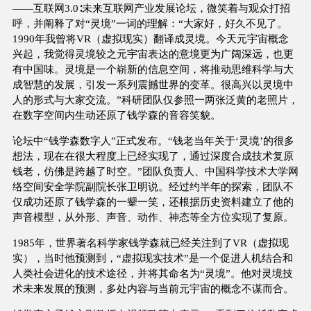
——互联网3.0∶未来互联网产业发展论坛，微笑着与观众打招
呼，并阐释了对“灵境”一词的理解：“大家好，好久不见了。
1990年我曾将VR（虚拟现实）翻译成灵境。今天元宇宙概念
兴起，我觉得灵境较之元宇宙表达的意境更为广阔深远，也更
有中国味。灵境是一个崭新的信息空间，将推动思维科学与大
成智慧的发展，引发一系列震撼世界的变革。很高兴以灵境中
人的形式与大家交流。”科研团队仅参照一两张泛黄的老照片，
在数字空间内生动还原了钱学森的音容笑貌。
论坛中“钱学森数字人”正式发布。“钱老当年关于‘灵境’的很多
想法，现在在很大程度上已经实现了，通过深度合成技术复原
钱老，仿佛是跨越了时空。”团队负责人、中国科学技术大学网
络空间安全学院副院长张卫明说。经过约半年的探索，团队不
仅成功还原了钱学森的一颦一笑，还根据历史资料建立了他的
声音模型，从外形、声音、动作、神态等全方位实现了复原。
1985年，世界著名科学家钱学森就已经关注到了VR（虚拟现
实），当时他预测到，“虚拟现实技术”是一个促进人机结合和
人类社会进化的技术途径，并将其命名为“灵境”。他对灵境技
术未来发展的预测，多处内容与当前元宇宙的概念不谋而合。