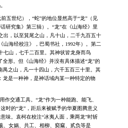
码。
前五世纪），“蛇”的地位显然高于“龙”（见
话研究集》第三辑）。“龙”在《山海经》里
之出，以至箕尾之山，凡十山，二千九百五十
山海经校注》，巴蜀书社，1992年）。第二
十七山，七千二百里。其神状皆龙身而鸟
了全形。但《山海经》并没有具体描述“龙”的
至南禺之山，凡一十四山，六千五百三十里。其
义：龙是一种神，是神话域内某一种特定的物
都用作交通工具。“龙”作为一种能跑、能飞、
这时的“龙”，距后来被赋予的华夏图腾意义
意味。袁柯在校注“冰夷人面，乘两龙”时斩
羲、女娲、共工、相柳、窫窳、贰负等是