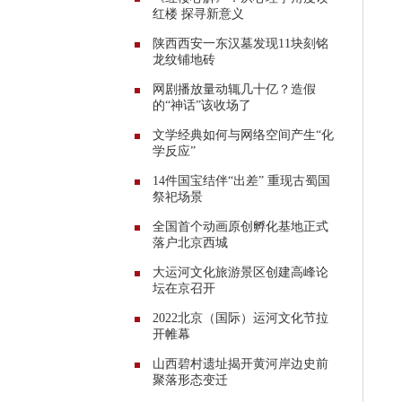
红楼 探寻新意义
陕西西安一东汉墓发现11块刻铭
龙纹铺地砖
网剧播放量动辄几十亿？造假
的“神话”该收场了
文学经典如何与网络空间产生“化
学反应”
14件国宝结伴“出差” 重现古蜀国
祭祀场景
全国首个动画原创孵化基地正式
落户北京西城
大运河文化旅游景区创建高峰论
坛在京召开
2022北京（国际）运河文化节拉
开帷幕
山西碧村遗址揭开黄河岸边史前
聚落形态变迁