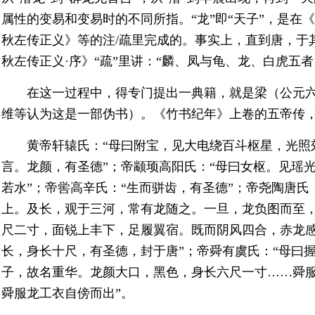
属性的变易和变易时的不同所指。“龙”即“天子”，是在
秋左传正义》等的注/疏里完成的。事实上，直到唐，于
秋左传正义·序》“疏”里讲：“麟、凤与龟、龙、白虎五
在这一过程中，得专门提出一典籍，就是梁（公元
维等认为这是一部伪书）。《竹书纪年》上卷的五帝传，
黄帝轩辕氏：“母曰附宝，见大电绕百斗枢星，光照
言。龙颜，有圣德”；帝颛顼高阳氏：“母曰女枢。见瑶
若水”；帝喾高辛氏：“生而骈齿，有圣德”；帝尧陶唐氏
上。及长，观于三河，常有龙随之。一旦，龙负图而至，
尺二寸，面锐上丰下，足履翼宿。既而阴风四合，赤龙
长，身长十尺，有圣德，封于唐”；帝舜有虞氏：“母曰
子，故名重华。龙颜大口，黑色，身长六尺一寸……舜
舜服龙工衣自傍而出”。