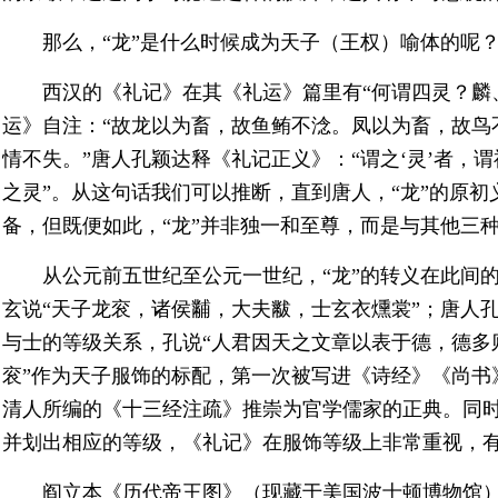
那么，“龙”是什么时候成为天子（王权）喻体的呢
西汉的《礼记》在其《礼运》篇里有“何谓四灵？麟
运》自注：“故龙以为畜，故鱼鲔不淰。凤以为畜，故鸟
情不失。”唐人孔颖达释《礼记正义》：“谓之‘灵’者，
之灵”。从这句话我们可以推断，直到唐人，“龙”的原
备，但既便如此，“龙”并非独一和至尊，而是与其他三
从公元前五世纪至公元一世纪，“龙”的转义在此间
玄说“天子龙衮，诸侯黼，大夫黻，士玄衣燻裳”；唐人
与士的等级关系，孔说“人君因天之文章以表于德，德多则
衮”作为天子服饰的标配，第一次被写进《诗经》《尚书
清人所编的《十三经注疏》推崇为官学儒家的正典。同时
并划出相应的等级，《礼记》在服饰等级上非常重视，
阎立本《历代帝王图》（现藏于美国波士顿博物馆