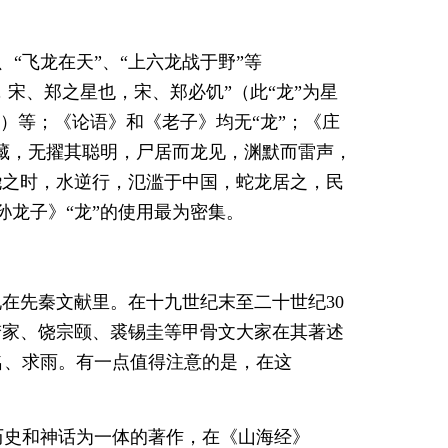
”、“飞龙在天”、“上六龙战于野”等
，宋、郑之星也，宋、郑必饥”（此“龙”为星
名）等；《论语》和《老子》均无“龙”；《庄
五藏，无擢其聪明，尸居而龙见，渊默而雷声，
尧之时，水逆行，氾滥于中国，蛇龙居之，民
孙龙子》“龙”的使用最为密集。
现在先秦文献里。在十九世纪末至二十世纪30
梦家、饶宗颐、裘锡圭等甲骨文大家在其著述
名、求雨。有一点值得注意的是，在这
历史和神话为一体的著作，在《山海经》