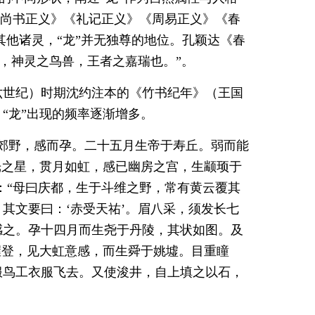
《尚书正义》《礼记正义》《周易正义》《春
其他诸灵，“龙”并无独尊的地位。孔颖达《春
者，神灵之鸟兽，王者之嘉瑞也。”。
六世纪）时期沈约注本的《竹书纪年》（王国
“龙”出现的频率逐渐增多。
郊野，感而孕。二十五月生帝于寿丘。弱而能
光之星，贯月如虹，感已幽房之宫，生颛顼于
：“母曰庆都，生于斗维之野，常有黄云覆其
其文要曰：‘赤受天祐’。眉八采，须发长七
感之。孕十四月而生尧于丹陵，其状如图。及
握登，见大虹意感，而生舜于姚墟。目重瞳
服鸟工衣服飞去。又使浚井，自上填之以石，