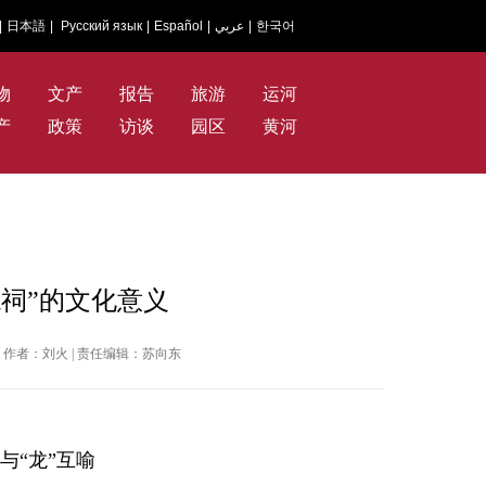
|
日本語
|
Русский язык
|
Español
|
عربي
|
한국어
物
文产
报告
旅游
运河
产
政策
访谈
园区
黄河
龙祠”的文化意义
日报 | 作者：刘火 | 责任编辑：苏向东
与“龙”互喻