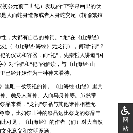
汉初公元前二世纪）发现的“T”字帛画里的伏
都是人面蛇身造像或者人身蛇交尾（转喻繁殖
性，大都有自己的神祠。“龙”在《山海经》
七处（《山海经·海经》无龙祠），何谓“祠”？
即祀的仪式和容器，而“祀”，先秦哲人讲道“国
》对“祠”和“祀”的解读，与《山海经·山
》里已经开始作为一种神来看待。
海经》里唯一被祭祀的神。《山海经·山经》里共
人面神、彘身人首神、人面鸟身神等。虽然带
从祭品来看，“龙祠”祭品与其他诸神相差无
更被尊崇，比如祭山神的祭品远比祭龙的祭品丰
网
由此可见，《山海经》的作者（们）对大自然
站
的文化意义和文明意涵。