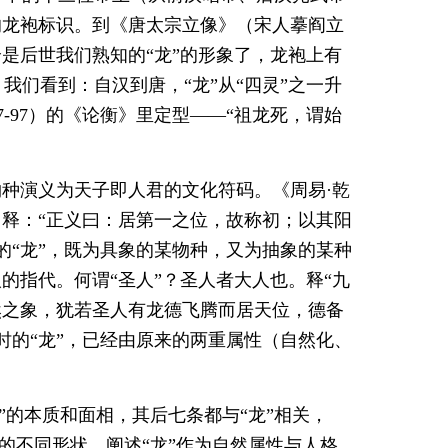
的龙袍标识。到《唐太宗立像》（宋人摹阎立
是后世我们熟知的“龙”的形象了，龙袍上有
们看到：自汉到唐，“龙”从“四灵”之一升
-97）的《论衡》里定型——“祖龙死，谓始
物种演义为天子即人君的文化符码。《周易·乾
》释：“正义曰：居第一之位，故称初；以其阳
的“龙”，既为具象的某物种，又为抽象的某种
的指代。何谓“圣人”？圣人者大人也。释“九
然之象，犹若圣人有龙德飞腾而居天位，德备
时的“龙”，已经由原来的两重属性（自然化、
”的本质和面相，其后七条都与“龙”相关，
天的不同形状，阐述“龙”作为自然属性与人格