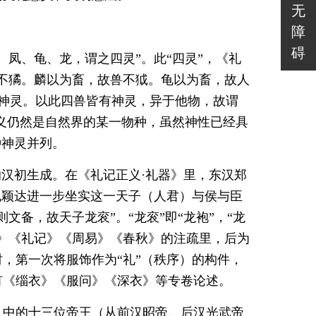
无
？
障
碍
、凤、龟、龙，谓之四灵”。此“四灵”，《礼
不獝。麟以为畜，故兽不狘。龟以为畜，故人
谓神灵。以此四兽皆有神灵，异于他物，故谓
初义仍然是自然界的某一物种，虽然神性已经具
种神灵并列。
的汉初生成。在《礼记正义·礼器》里，东汉郑
孔颖达进一步坐实这一天子（人君）与侯与臣
文备，故天子龙衮”。“龙衮”即“龙袍”，“龙
》《礼记》《周易》《春秋》的注疏里，后为
，第一次将服饰作为“礼”（秩序）的构件，
有《缁衣》《服问》《深衣》等专卷论述。
）中的十三位帝王（从前汉昭帝、后汉光武帝