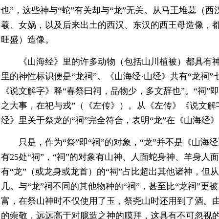
也”，这些神与“蛇”有关却与“龙”无关。从马王堆墓（西
羲、女娲，以及后来出土的西汉、东汉的西王母造像，
旺盛）造像。
《山海经》里的许多动物（包括山川植被）都具有神
里的神性标识便是“龙祠”。《山海经·山经》共有“龙祠”
《说文解字》释“春祭曰祠，品物少，多文辞也”。“祠”
之大事，在祀与戎”（《左传》）。从《左传》《说文解字
经》里关于祭龙的“祠”完全符合，表明“龙”在《山海经
只是，作为“祭”即“祠”的对象，“龙”并不是《山
有25处“祠”，“祠”的对象有山神、人面蛇身神、羊身
有“龙”（或龙身或龙首）的“祠”占比超出其他诸神，但
几。与“龙”祠不同的其他物种的“祠”，甚至比“龙祠”
富，在祭山神时不仅使用了玉，祭尧山时还用到了酒。
的崇敬，远远高于对臆造之神的膜拜，这具有不可忽视