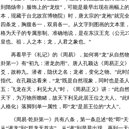
到隋炀帝）服饰上的“龙纹”，可能是最早出现在画幅上
本，现藏于台北故宫博物院）时，唐太宗的“龙袍”就完全
四条龙，胸腹各一，双肩各一。从文字到图画的文本里，我
格为天子的专属形制。准确地说，是在东汉王充（公元27
皇也。祖，人之本；龙，人君之象也。”
再看早于《礼记》的《周易》，如何将“龙”从自然
卦第一》有“初九：潜龙勿用”。唐人孔颖达《周易正义
爻，故称九。潜者，隐伏之名；龙者，变化之物。”此时
指代。在孔颖达看来，“龙”既是自然现象，同时也是圣人
五：飞龙在天，利见大人”时，《周易正义》讲：“此自
天下，为万物所瞻睹，故天下利见此居王位之大人。”此
人格化）落脚到单一属性，即“龙”是居王位的“大人”。
《周易·乾卦第一》共有八条，第一条总述“乾”即“天
从“潜龙”到“群龙无首吉”，从“潜”到早晨出现，再到一