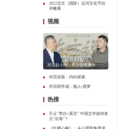
2022北京（国际）运河文化节拉
开帷幕
视频
对话赵小刚：至少还有身体
对话张渠：内向探索
对话邵学成：痴人•窟梦
热搜
不止“李白+莫言” 中国文学如何多
元“出海”？
《红楼心解》：从心理学角度读