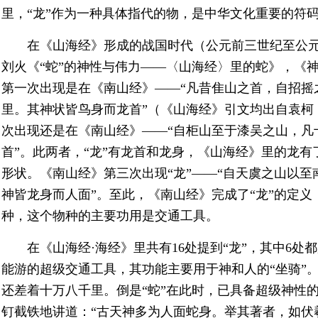
里，“龙”作为一种具体指代的物，是中华文化重要的符
在《山海经》形成的战国时代（公元前三世纪至公元
刘火《“蛇”的神性与伟力——〈山海经〉里的蛇》，《神
第一次出现是在《南山经》——“凡昔隹山之首，自招摇
里。其神状皆鸟身而龙首”（《山海经》引文均出自袁柯《
次出现还是在《南山经》——“自柜山至于漆吴之山，凡
首”。此两者，“龙”有龙首和龙身，《山海经》里的龙有
形状。《南山经》第三次出现“龙”——“自天虞之山以
神皆龙身而人面”。至此，《南山经》完成了“龙”的定
种，这个物种的主要功用是交通工具。
在《山海经·海经》里共有16处提到“龙”，其中6处
能游的超级交通工具，其功能主要用于神和人的“坐骑”。
还差着十万八千里。倒是“蛇”在此时，已具备超级神性的
钉截铁地讲道：“古天神多为人面蛇身。举其著者，如伏