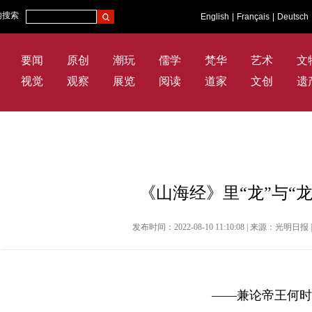
内搜索
English
|
Français
|
Deutsch
要闻
原创
潮玩
儒学
梵华
艺术
文
视觉
观察
展览
阅读
道家
文创
遗
《山海经》里“龙”与“
发布时间：2022-08-10 11:10:08 | 来源：光明
——兼论帝王何时