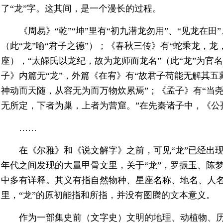
了“龙”字。这其间，是一个漫长的过程。
《周易》“乾”“坤”里有“初九潜龙勿用”、“见龙在田
（此“龙”喻“君子之德”）；《春秋三传》有“蛇乘龙，龙
座），“太皡氏以龙纪，故为龙师而龙名”（此“龙”为官
子》内篇无“龙”，外篇《在宥》有“故君子苟能无解其
神动而天随，从容无为而万物炊累焉”；《孟子》有“当
无所定，下者为巢，上者为营窟。”在先秦诸子中，《公
……
在《尔雅》和《说文解字》之前，可见“龙”已经出
年代之间发现的大量甲骨文里，关于“龙”，罗振玉、陈
中多有详释。其义有指自然物种、星座名称、地名、人
里，“龙”的原初能指和所指，并没有图腾的文本意义。
作为一部集史前（文字史）文明的地理、动植物、