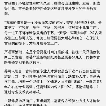
古籍由于环境侵蚀和时间久远，往往会出现虫蛀、发霉、断线
等问题。首先是要保护性修复这些穿过漫漫岁月的中医药古
籍。
“古籍的修复是一个漫长而繁琐的过程，需要历经挑选补纸、分
离书页、打浆糊、压平、下捻、装书皮、订线等十几道工序，
每一道工序都考验修复者的手艺。”安徽中医药大学图书馆古籍
部副主任茆可人说，修复古籍需要极大耐心和细心，在保护好
古籍的前提下，才能开展修复工作。
严谨而繁琐，这是个需要花时间打磨的活。往往一天只能修复
两三页古籍，修妥严重破损的纸页甚至需要好几天，而整本古
医书修复则要长达数月。
茆可人坦言，古籍修复专业人才紧缺是当下这个行当的全国性
难题，对于专业性更强的中医古籍而言，缺修补人才，更是头
疼问题。培养一个能够上手的修复人员不能“速成”，一般需要5
年左右的专业培训，还需到国内各大图书馆、博物馆进修，并
通过专业技术资格考核。
古籍修复涉及面广，要求颇高，需要各方资源协力注入才能持
续推进，尤其需要经费支持。