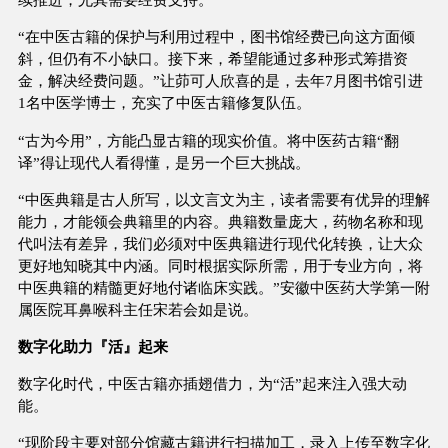
“在中医古籍的保护与利用过程中，图书馆经费已向这方面倾
斜，但仍有不小缺口。接下来，希望能通过多种形式筹措资
金，解决经费问题。”让茆可人欣喜的是，去年7月图书馆引进
1名中医学博士，充实了中医古籍修复队伍。
“古为今用”，方能凸显古籍的现实价值。将中医药古籍“翻
译”得让现代人看得懂，是另一个巨大挑战。
“中医典籍是古人所写，以文言文为主，读者需要有优异的理解
能力，才能领会典籍里的内容。典籍数量庞大，药物名称和现
代叫法有差异，我们必须对中医典籍进行现代化转换，让大众
更好地知晓其中内涵。同时根据实际所需，用于专业方向，将
中医典籍的精髓更好地付诸临床实践。”安徽中医药大学第一附
属医院耳鼻喉科主任宋若会如是说。
数字化助力『活』起来
数字化时代，中医古籍亦插翅借力，为“活”起来注入强大动
能。
“现阶段主要对部分馆藏古籍进行扫描加工，录入上传至数字化