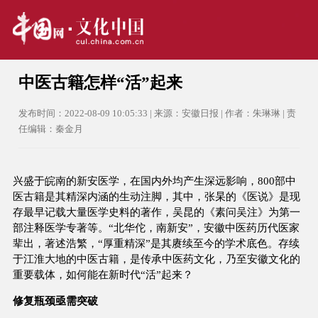
中医古籍怎样“活”起来
发布时间：2022-08-09 10:05:33 | 来源：安徽日报 | 作者：朱琳琳 | 责
任编辑：秦金月
兴盛于皖南的新安医学，在国内外均产生深远影响，800部中
医古籍是其精深内涵的生动注脚，其中，张杲的《医说》是现
存最早记载大量医学史料的著作，吴昆的《素问吴注》为第一
部注释医学专著等。“北华佗，南新安”，安徽中医药历代医家
辈出，著述浩繁，“厚重精深”是其赓续至今的学术底色。存续
于江淮大地的中医古籍，是传承中医药文化，乃至安徽文化的
重要载体，如何能在新时代“活”起来？
修复瓶颈亟需突破