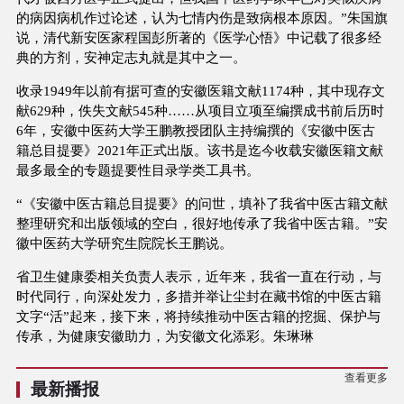
的病因病机作过论述，认为七情内伤是致病根本原因。”朱国旗
说，清代新安医家程国彭所著的《医学心悟》中记载了很多经
典的方剂，安神定志丸就是其中之一。
收录1949年以前有据可查的安徽医籍文献1174种，其中现存文
献629种，佚失文献545种……从项目立项至编撰成书前后历时
6年，安徽中医药大学王鹏教授团队主持编撰的《安徽中医古
籍总目提要》2021年正式出版。该书是迄今收载安徽医籍文献
最多最全的专题提要性目录学类工具书。
“《安徽中医古籍总目提要》的问世，填补了我省中医古籍文献
整理研究和出版领域的空白，很好地传承了我省中医古籍。”安
徽中医药大学研究生院院长王鹏说。
省卫生健康委相关负责人表示，近年来，我省一直在行动，与
时代同行，向深处发力，多措并举让尘封在藏书馆的中医古籍
文字“活”起来，接下来，将持续推动中医古籍的挖掘、保护与
传承，为健康安徽助力，为安徽文化添彩。朱琳琳
查看更多
最新播报