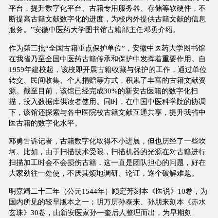
平台，提升数字化平台、古籍专用服务器、存储等软硬件，不
断提高古籍文献数字化的进度，为校内外提供古籍文献的信息
服务。”安徽中医药大学图书馆古籍部主任邓勇介绍。
作为第三批“全国古籍重点保护单位”，安徽中医药大学图书馆
在我省乃至全国中医药古籍传承和保护中发挥着重要作用。自
1959年建校起，该校即开展古籍收藏与保护的工作，通过单位
转交、民间收集、个人捐赠等方式，积累了丰富的古籍文献资
源。截至目前，该馆已经完成30%的新安古医籍的数字化扫
描，投入数据库供读者使用。同时，在中国中医科学院的协调
下，该馆还探索与各中医院校古籍文献互通共享，提升我省中
医古籍的数字化水平。
邓勇告诉记者，古籍数字化取得不小进展，但也历经了一些坎
坷。比如，由于扫描技术受限，扫描机器的光源在对古籍进行
扫描加工时会不会损伤古籍，这一直是团队担心的问题，好在
大家劲往一处使，不厌其烦地调研、论证，逐个破解难题。
明嘉靖二十三年（公元1544年）顾定芳刻本《医说》10卷，为
国内所见的较早版本之一；明万历孙泰来、孙朋来刻本《赤水
玄珠》30卷，由新安医家孙一奎后人整理而出，为早期刻