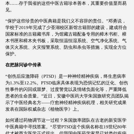
本……存于我省的这些中医古籍珍本善本，其重要价值显而易
见。
“保护这些珍贵的中医典籍是我们义不容辞的责任。”邓勇说，
学校于2019年完成了少荃湖校区新馆古籍部的建设，建成符合
国家标准的古籍藏书库，为馆藏古籍配备专用的樟木书柜、樟
木书匣和樟木夹书板，采取恒温恒湿系统、空气净化系统、气
体灭火系统、火灾报警系统、防虫和杀虫等措施，实现全方位
保护。
在把脉问诊中传承
“创伤后应激障碍（PTSD）是一种神经精神疾病，终生患病率
为1.3%至12.2%。PTSD临床具体表现为恐惧记忆的泛化、创伤
性事件的闪回或噩梦、过度警觉以及情绪负面化等，严重降低
患者的生命质量。”近日，安徽中医药大学朱国旗研究员团队揭
示了中医经典名方——疗愈神经精神疾病机理，相关研究成果
发表在国际权威杂志《植物医学》上。
如何通过药物调节这一过程？朱国旗率团队在古老的新安医学
中医典籍中寻找答案。“尽管PTSD这个疾病名称在19世纪80年
代才被西方医学正式提出，但我国中医药学家早已对类似疾病