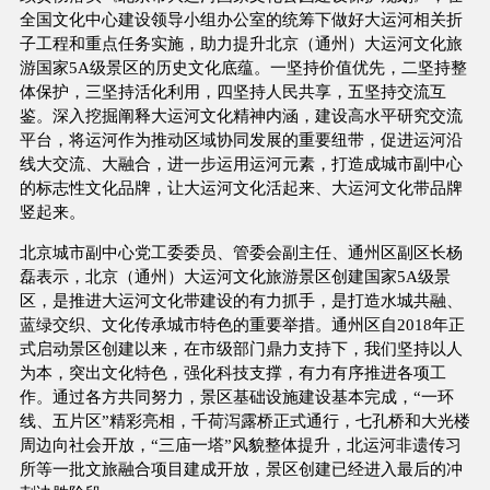
全国文化中心建设领导小组办公室的统筹下做好大运河相关折
子工程和重点任务实施，助力提升北京（通州）大运河文化旅
游国家5A级景区的历史文化底蕴。一坚持价值优先，二坚持整
体保护，三坚持活化利用，四坚持人民共享，五坚持交流互
鉴。深入挖掘阐释大运河文化精神内涵，建设高水平研究交流
平台，将运河作为推动区域协同发展的重要纽带，促进运河沿
线大交流、大融合，进一步运用运河元素，打造成城市副中心
的标志性文化品牌，让大运河文化活起来、大运河文化带品牌
竖起来。
北京城市副中心党工委委员、管委会副主任、通州区副区长杨
磊表示，北京（通州）大运河文化旅游景区创建国家5A级景
区，是推进大运河文化带建设的有力抓手，是打造水城共融、
蓝绿交织、文化传承城市特色的重要举措。通州区自2018年正
式启动景区创建以来，在市级部门鼎力支持下，我们坚持以人
为本，突出文化特色，强化科技支撑，有力有序推进各项工
作。通过各方共同努力，景区基础设施建设基本完成，“一环
线、五片区”精彩亮相，千荷泻露桥正式通行，七孔桥和大光楼
周边向社会开放，“三庙一塔”风貌整体提升，北运河非遗传习
所等一批文旅融合项目建成开放，景区创建已经进入最后的冲