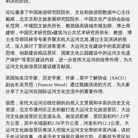
刺决胜阶段。
论坛邀请了中国旅游研究院院长、文化和旅游部数据中心主任
戴斌，北京京和文旅发展研究院院长，中国文化产业协会副会
长范周，中规院文旅所所长、教授级高级城市规划师、博士周
建明，中国艺术研究院•建筑与公共艺术研究所所长、教授、博
士生导师田林等专家齐聚京杭大运河北首,通过主旨演讲的形
式，深入探讨了景区游客需求、大运河文化建设中的底层逻辑
思维、创新建设精品景区、国家文化公园建设中的运河文化遗
产保护”等景区建设内容，进一步发挥大运河的纽带作用，为大
运河文化旅游景区建设建言献策。
英国知名汉学家、历史学家、作家，英中了解协会（SACU）
副会长吴芳思（Frances Wood）通过视频演讲的方式，为大家
分享了大运河在国际运河文化交流中的重要作用。
据悉，依托大运河沿线壮丽的自然人文景观和丰富的历史文化
资源，北京市通州区正在积极打造大运河文化旅游景区。大运
河文化旅游景区北至源头岛、南至武窑桥，景区面积约7.23平
方公里，其中水域面积2.56平方公里，河道长约12.1公里。大
运河文化旅游景区将深入挖掘大运河文化带的丰富内涵，讲好
千年运河故事，传承历史文脉留住通州古韵，不断提升景区知