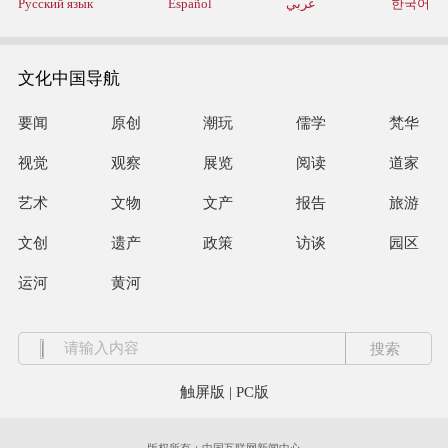
Русский язык
Español
عربي
한국어
文化中国导航
要闻
原创
潮玩
儒学
梵华
视觉
观察
展览
阅读
道家
艺术
文物
文产
报告
旅游
文创
遗产
政策
访谈
园区
运河
黄河
触屏版
|
PC版
版权所有：中国互联网新闻中心