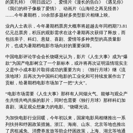
的莫扎特》《明日战记》、爱情片《漫长的告白》《遇见你》
《我们的样子像极了爱情》、动画片《山海经之再见怪兽》
……今年暑期档，10余部多题材多类型影片相继上映。
业内人士表示，今年暑期档票房大概率将超越去年同档期73.81
亿元总票房，积压的观影需求在这个暑期再次获得了释放，而
包括亲子、科幻、悬疑、喜剧、爱情等多种类型的高质量影
片，也成为暑期档电影市场向好的重要保障。
中国电影评论学会会长饶曙光认为，影片《人生大事》成为“爆
款”为国产电影树立了一个新标本，或许将再次证明温情现实主
义是中小成本影片取得成功的重要方向；《独行月球》继《流
浪地球》后再次为中国科幻电影的工业化和可持续发展作出了
贡献，给暑期档电影市场加了一把“大火”。
“电影市场需要《人生大事》那样有人间烟火气、能够与观众产
生共情共鸣共振的影片，同时也需要《独行月球》那样科幻加
喜剧、满足观众想象力的电影。”饶曙光说。
为加快电影行业回暖，今年初以来，国家电影局相继推出一系
列扶持和纾困政策措施。浙江、海南、山东、北京等地也推出
了房租减免、消费券发放等助企纾困政策，上海、湖北等地通