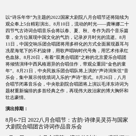
以“诗乐年华”为主题的2022国家大剧院八月合唱节还将陆续为
观众奉上5台精彩演出。8月10日，流动的时光——龚琳娜二十
四节气古诗词合唱音乐会将以春、夏、秋、冬作为四个音乐篇
章，全方位展现中国文化的气韵，记录岁月时光的流逝。8月
11日，中国交响乐团合唱团将用多样化的方式全面展现聂耳与
冼星海笔下的不朽旋律，用歌声唱响时代号角，用艺术传承红
色血脉。8月20日，有着“双奥合唱团”之称的北京爱乐合唱团
将倾情演绎中西风格迥异的合唱佳作，带观众重回“金色的童
年”。8月21日，中央民族乐团合唱队将上演的“声诗润朱弦”音
乐会，集中展示传统填词入乐的“声诗”形式。8月26日，八月
合唱节闭幕音乐会，中央歌剧院合唱团将上演以毛泽东诗词为
题材重新编排的多首经典之作，再现伟大政治家的博大胸怀和
壮志豪情。
演出排期：
8月6-7日 2022八月合唱节：古韵·诗律吴灵芬与国家
大剧院合唱团古诗词作品音乐会