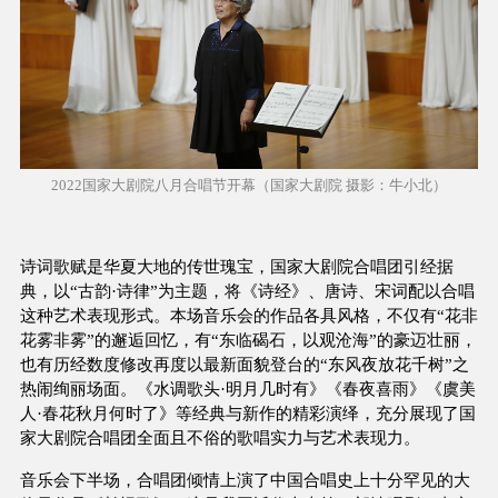
2022国家大剧院八月合唱节开幕（国家大剧院 摄影：牛小北）
诗词歌赋是华夏大地的传世瑰宝，国家大剧院合唱团引经据
典，以“古韵·诗律”为主题，将《诗经》、唐诗、宋词配以合唱
这种艺术表现形式。本场音乐会的作品各具风格，不仅有“花非
花雾非雾”的邂逅回忆，有“东临碣石，以观沧海”的豪迈壮丽，
也有历经数度修改再度以最新面貌登台的“东风夜放花千树”之
热闹绚丽场面。《水调歌头·明月几时有》《春夜喜雨》《虞美
人·春花秋月何时了》等经典与新作的精彩演绎，充分展现了国
家大剧院合唱团全面且不俗的歌唱实力与艺术表现力。
音乐会下半场，合唱团倾情上演了中国合唱史上十分罕见的大