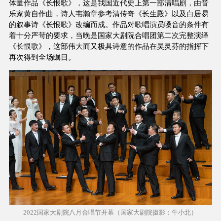
体量作品《长恨歌》，这是我国近代史上第一部清唱剧，由音
乐家黄自作曲，诗人韦瀚章参考清传奇《长生殿》以及白居易
的叙事诗《长恨歌》改编而成。作品对歌唱演员嗓音的条件有
着十分严苛的要求，当晚是国家大剧院合唱团第二次完整演绎
《长恨歌》，这部伟大而又极具诗意的作品在吴灵芬的指挥下
再次得到全场瞩目。
2022国家大剧院八月合唱节开幕（国家大剧院摄影：牛小北）