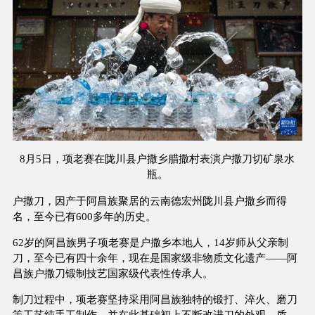
8月5日，项老赛在陇川县户撒乡腊撒村表演户撒刀切矿泉水
瓶。
户撒刀，因产于阿昌族聚居的云南德宏州陇川县户撒乡而得
名，至今已有600多年的历史。
62岁的阿昌族男子项老赛是户撒乡本地人，14岁师从父亲制
刀，至今已有四十余年，现在是国家级非物质文化遗产——阿
昌族户撒刀锻制技艺国家级代表性传承人。
制刀过程中，项老赛坚持采用阿昌族独特的锻打、淬火、磨刀
等工艺纯手工制作，并在此基础初上不断改进刀的外观、质