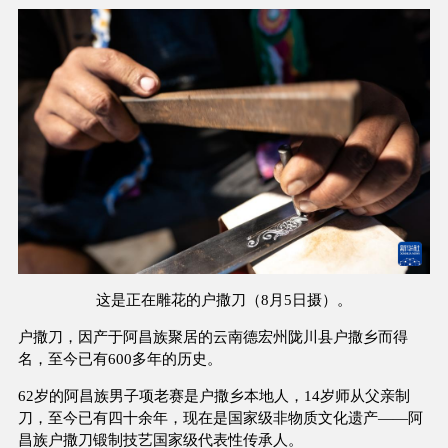
这是正在雕花的户撒刀（8月5日摄）。
户撒刀，因产于阿昌族聚居的云南德宏州陇川县户撒乡而得
名，至今已有600多年的历史。
62岁的阿昌族男子项老赛是户撒乡本地人，14岁师从父亲制
刀，至今已有四十余年，现在是国家级非物质文化遗产——阿
昌族户撒刀锻制技艺国家级代表性传承人。