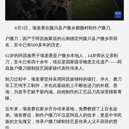
8月5日，项老赛在陇川县户撒乡腊撒村制作户撒刀。
户撒刀，因产于阿昌族聚居的云南德宏州陇川县户撒乡而得
名，至今已有600多年的历史。
62岁的阿昌族男子项老赛是户撒乡本地人，14岁师从父亲制
刀，至今已有四十余年，现在是国家级非物质文化遗产——阿
昌族户撒刀锻制技艺国家级代表性传承人。
制刀过程中，项老赛坚持采用阿昌族独特的锻打、淬火、磨刀
等工艺纯手工制作，并在此基础初上不断改进刀的外观、质
地，为老手艺赋予新内涵。由他制作的工艺品刀具深受顾客青
睐。
近年来，项老赛在家乡开办传承基地，免费教授了上百名徒
弟。项老赛说，制作户撒刀不仅是阿昌人的技术，更是中华民
族的文化瑰宝，传承户撒刀锻制技艺是传承人义不容辞的责
任。