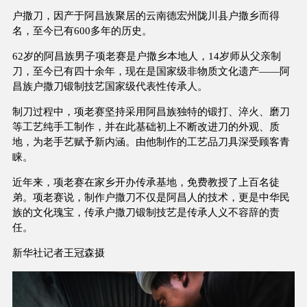
户撒刀，因产于阿昌族聚居的云南德宏州陇川县户撒乡而得
名，至今已有600多年的历史。
62岁的阿昌族男子项老赛是户撒乡本地人，14岁师从父亲制
刀，至今已有四十余年，现在是国家级非物质文化遗产——阿
昌族户撒刀锻制技艺国家级代表性传承人。
制刀过程中，项老赛坚持采用阿昌族独特的锻打、淬火、磨刀
等工艺纯手工制作，并在此基础初上不断改进刀的外观、质
地，为老手艺赋予新内涵。由他制作的工艺品刀具深受顾客青
睐。
近年来，项老赛在家乡开办传承基地，免费教授了上百名徒
弟。项老赛说，制作户撒刀不仅是阿昌人的技术，更是中华民
族的文化瑰宝，传承户撒刀锻制技艺是传承人义不容辞的责
任。
新华社记者王冠森摄