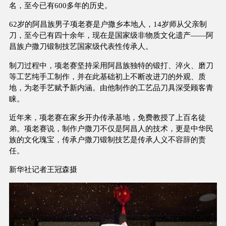
名，至今已有600多年的历史。
62岁的阿昌族男子项老赛是户撒乡本地人，14岁师从父亲制
刀，至今已有四十余年，现在是国家级非物质文化遗产——阿
昌族户撒刀锻制技艺国家级代表性传承人。
制刀过程中，项老赛坚持采用阿昌族独特的锻打、淬火、磨刀
等工艺纯手工制作，并在此基础初上不断改进刀的外观、质
地，为老手艺赋予新内涵。由他制作的工艺品刀具深受顾客青
睐。
近年来，项老赛在家乡开办传承基地，免费教授了上百名徒
弟。项老赛说，制作户撒刀不仅是阿昌人的技术，更是中华民
族的文化瑰宝，传承户撒刀锻制技艺是传承人义不容辞的责
任。
新华社记者王冠森摄