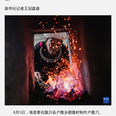
新华社记者王冠森摄
8月5日，项老赛在陇川县户撒乡腊撒村制作户撒刀。