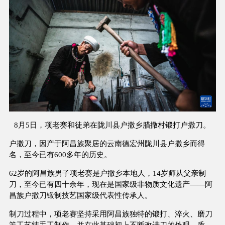
8月5日，项老赛和徒弟在陇川县户撒乡腊撒村锻打户撒刀。
户撒刀，因产于阿昌族聚居的云南德宏州陇川县户撒乡而得
名，至今已有600多年的历史。
62岁的阿昌族男子项老赛是户撒乡本地人，14岁师从父亲制
刀，至今已有四十余年，现在是国家级非物质文化遗产——阿
昌族户撒刀锻制技艺国家级代表性传承人。
制刀过程中，项老赛坚持采用阿昌族独特的锻打、淬火、磨刀
等工艺纯手工制作，并在此基础初上不断改进刀的外观、质