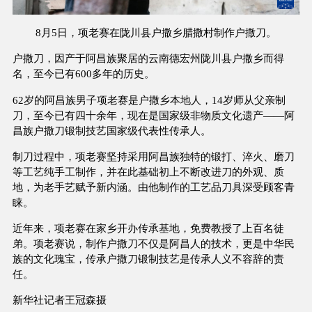
8月5日，项老赛在陇川县户撒乡腊撒村制作户撒刀。
户撒刀，因产于阿昌族聚居的云南德宏州陇川县户撒乡而得
名，至今已有600多年的历史。
62岁的阿昌族男子项老赛是户撒乡本地人，14岁师从父亲制
刀，至今已有四十余年，现在是国家级非物质文化遗产——阿
昌族户撒刀锻制技艺国家级代表性传承人。
制刀过程中，项老赛坚持采用阿昌族独特的锻打、淬火、磨刀
等工艺纯手工制作，并在此基础初上不断改进刀的外观、质
地，为老手艺赋予新内涵。由他制作的工艺品刀具深受顾客青
睐。
近年来，项老赛在家乡开办传承基地，免费教授了上百名徒
弟。项老赛说，制作户撒刀不仅是阿昌人的技术，更是中华民
族的文化瑰宝，传承户撒刀锻制技艺是传承人义不容辞的责
任。
新华社记者王冠森摄