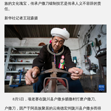
族的文化瑰宝，传承户撒刀锻制技艺是传承人义不容辞的责
任。
新华社记者王冠森摄
8月5日，项老赛在陇川县户撒乡腊撒村打磨户撒刀。
户撒刀，因产于阿昌族聚居的云南德宏州陇川县户撒乡而得