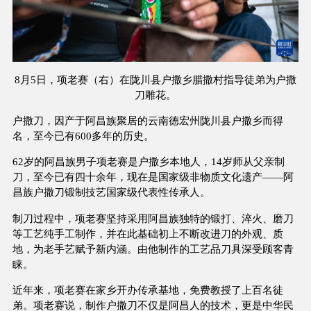
8月5日，项老赛（右）在陇川县户撒乡腊撒村指导徒弟为户撒
刀雕花。
户撒刀，因产于阿昌族聚居的云南德宏州陇川县户撒乡而得
名，至今已有600多年的历史。
62岁的阿昌族男子项老赛是户撒乡本地人，14岁师从父亲制
刀，至今已有四十余年，现在是国家级非物质文化遗产——阿
昌族户撒刀锻制技艺国家级代表性传承人。
制刀过程中，项老赛坚持采用阿昌族独特的锻打、淬火、磨刀
等工艺纯手工制作，并在此基础初上不断改进刀的外观、质
地，为老手艺赋予新内涵。由他制作的工艺品刀具深受顾客青
睐。
近年来，项老赛在家乡开办传承基地，免费教授了上百名徒
弟。项老赛说，制作户撒刀不仅是阿昌人的技术，更是中华民