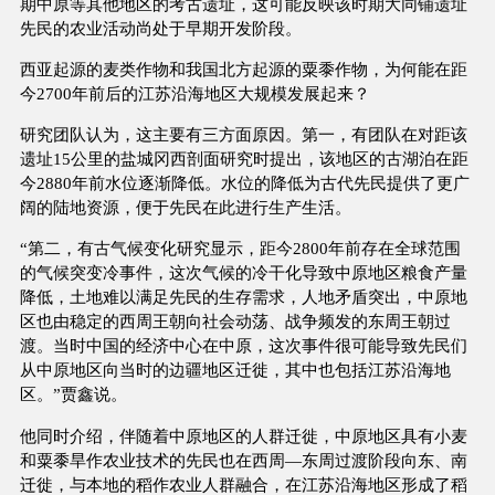
期中原等其他地区的考古遗址，这可能反映该时期大同铺遗址
先民的农业活动尚处于早期开发阶段。
西亚起源的麦类作物和我国北方起源的粟黍作物，为何能在距
今2700年前后的江苏沿海地区大规模发展起来？
研究团队认为，这主要有三方面原因。第一，有团队在对距该
遗址15公里的盐城冈西剖面研究时提出，该地区的古湖泊在距
今2880年前水位逐渐降低。水位的降低为古代先民提供了更广
阔的陆地资源，便于先民在此进行生产生活。
“第二，有古气候变化研究显示，距今2800年前存在全球范围
的气候突变冷事件，这次气候的冷干化导致中原地区粮食产量
降低，土地难以满足先民的生存需求，人地矛盾突出，中原地
区也由稳定的西周王朝向社会动荡、战争频发的东周王朝过
渡。当时中国的经济中心在中原，这次事件很可能导致先民们
从中原地区向当时的边疆地区迁徙，其中也包括江苏沿海地
区。”贾鑫说。
他同时介绍，伴随着中原地区的人群迁徙，中原地区具有小麦
和粟黍旱作农业技术的先民也在西周—东周过渡阶段向东、南
迁徙，与本地的稻作农业人群融合，在江苏沿海地区形成了稻