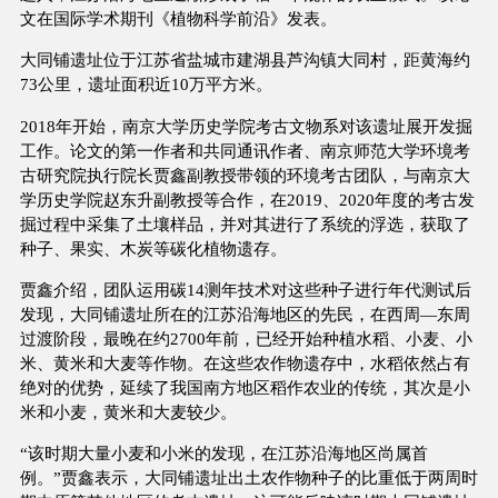
文在国际学术期刊《植物科学前沿》发表。
大同铺遗址位于江苏省盐城市建湖县芦沟镇大同村，距黄海约
73公里，遗址面积近10万平方米。
2018年开始，南京大学历史学院考古文物系对该遗址展开发掘
工作。论文的第一作者和共同通讯作者、南京师范大学环境考
古研究院执行院长贾鑫副教授带领的环境考古团队，与南京大
学历史学院赵东升副教授等合作，在2019、2020年度的考古发
掘过程中采集了土壤样品，并对其进行了系统的浮选，获取了
种子、果实、木炭等碳化植物遗存。
贾鑫介绍，团队运用碳14测年技术对这些种子进行年代测试后
发现，大同铺遗址所在的江苏沿海地区的先民，在西周—东周
过渡阶段，最晚在约2700年前，已经开始种植水稻、小麦、小
米、黄米和大麦等作物。在这些农作物遗存中，水稻依然占有
绝对的优势，延续了我国南方地区稻作农业的传统，其次是小
米和小麦，黄米和大麦较少。
“该时期大量小麦和小米的发现，在江苏沿海地区尚属首
例。”贾鑫表示，大同铺遗址出土农作物种子的比重低于两周时