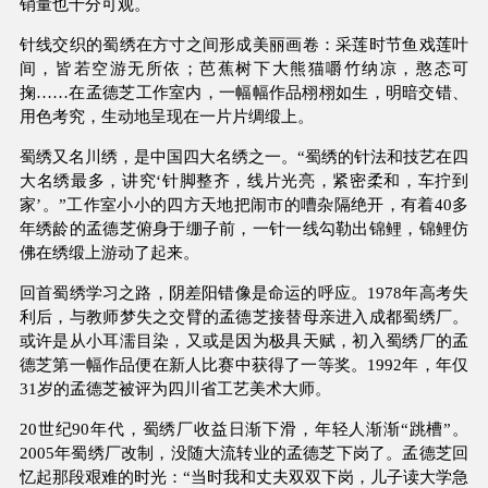
销量也十分可观。
针线交织的蜀绣在方寸之间形成美丽画卷：采莲时节鱼戏莲叶
间，皆若空游无所依；芭蕉树下大熊猫嚼竹纳凉，憨态可
掬……在孟德芝工作室内，一幅幅作品栩栩如生，明暗交错、
用色考究，生动地呈现在一片片绸缎上。
蜀绣又名川绣，是中国四大名绣之一。“蜀绣的针法和技艺在四
大名绣最多，讲究‘针脚整齐，线片光亮，紧密柔和，车拧到
家’。”工作室小小的四方天地把闹市的嘈杂隔绝开，有着40多
年绣龄的孟德芝俯身于绷子前，一针一线勾勒出锦鲤，锦鲤仿
佛在绣缎上游动了起来。
回首蜀绣学习之路，阴差阳错像是命运的呼应。1978年高考失
利后，与教师梦失之交臂的孟德芝接替母亲进入成都蜀绣厂。
或许是从小耳濡目染，又或是因为极具天赋，初入蜀绣厂的孟
德芝第一幅作品便在新人比赛中获得了一等奖。1992年，年仅
31岁的孟德芝被评为四川省工艺美术大师。
20世纪90年代，蜀绣厂收益日渐下滑，年轻人渐渐“跳槽”。
2005年蜀绣厂改制，没随大流转业的孟德芝下岗了。孟德芝回
忆起那段艰难的时光：“当时我和丈夫双双下岗，儿子读大学急