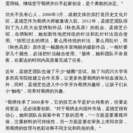
需用钱。继续坚守蜀绣并白手起家创业，是个勇敢的决定。”
功夫不负有心人，2006年3月，成都文殊坊拟打造历史文化片
区，孟德芝作为蜀绣大师被邀请入驻。2012年，孟德芝团队得
到了为人民大会堂绣制作品《秋色高原》的机会。孟德芝介
绍，在绣制时，她创新性地把传统的针法和乱针针法混合使
用。“按照过去的绣法，要么用传统的针法，要么用乱针，而
《秋色高原》原作是一幅颜色丰富绚丽的摄影作品，一根针要
穿几个颜色，必须把针法融合使用。”最终，她和团队不舍昼
夜，在紧迫的时间内高质量完成了任务。
近年，孟德芝团队也做了不少“破圈”尝试。除了与四川大学等
多所高等院校建立合作关系，让更多热爱蜀绣的年轻血液加入
外，同时，孟德芝也进入中小学开办蜀绣兴趣班，让孩子们从
小“触电”，培养对蜀绣的兴趣。
“蜀绣传承了3000多年，它的技艺水平是炉火纯青的，但要走
得更远，还必须要创新。”对于蜀绣走向国外市场，孟德芝很有
信心，她和团队在探索中有了新的思考，“一方面是要重视环
保，注重材料的可持续性，另一方面是要在审美上求同存异，
用蜀绣的纹理与色彩诠释不同文化和民俗的美。”