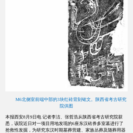
M6北侧室前端中部的3块红砖背刻铭文。陕西省考古研究
院供图
本报西安8月9日电 记者李洁、张哲浩从陕西省考古研究院获
悉，该院近日对一项目用地发现的6座东汉砖券多室墓进行了
抢救性发掘，为研究东汉时期墓葬营建、家族丛葬及随葬用器