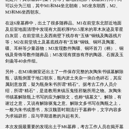
可以分为三组，其中M1和M4坐北朝南，M5坐东朝西，M2、
M3和M6坐西朝东。
在这6座墓葬中，出土了很多随葬品。M1在前堂东北部近地面
及后室地面清理中发现有大面积厚约0.5厘米的草木灰迹及零星
白灰层，在前堂填土及西南壁下残存有“五铢”铜钱及陶器残片
等；M2在前堂填土及墓底残存有“五铢”铜钱、铜环及陶案、
碟、耳杯等少量器物；M3发现数件陶碟、铜环首刀（柄）、铜
钱及骨饰等数件随葬品；M5发现有摆放有序的陶器、石握及玉
剑彘等40余件组。
另外，在M3南侧室还出土了一件保存完整的灰陶朱书镇墓解除
瓶，该瓶倒置于地口朝东，瓶内淤土夹杂一块白色碎石，其应
属刻意放置，疑为瓶身朱书所谓“精石”。据考古工作人员介
绍，所谓“精石”，是道教用来镇压鬼怪邪魅所用之物。灰陶朱
书镇墓解除瓶上书写的应为解除文，也称“镇墓文”。解除，有
谢过之意，又说有解除驱鬼之意。解除文多书写在陶瓶之上，
一般为朱书或墨书，东汉魏晋时期流行于墓葬中，文字内容多
为求福辟邪，应与早期道教的兴起有关。
本次发掘最重要的发现出土于M6墓葬，考古工作人员在揭开墓