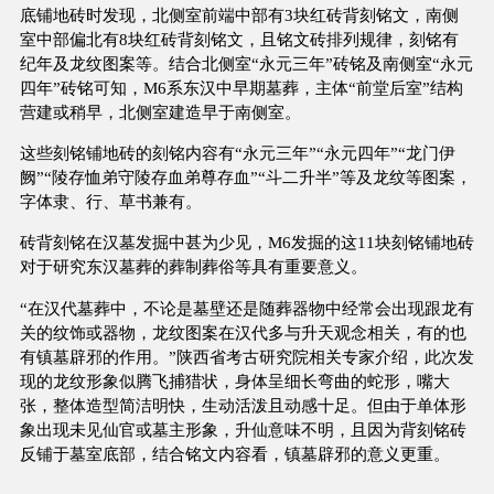
底铺地砖时发现，北侧室前端中部有3块红砖背刻铭文，南侧
室中部偏北有8块红砖背刻铭文，且铭文砖排列规律，刻铭有
纪年及龙纹图案等。结合北侧室“永元三年”砖铭及南侧室“永元
四年”砖铭可知，M6系东汉中早期墓葬，主体“前堂后室”结构
营建或稍早，北侧室建造早于南侧室。
这些刻铭铺地砖的刻铭内容有“永元三年”“永元四年”“龙门伊
阙”“陵存恤弟守陵存血弟尊存血”“斗二升半”等及龙纹等图案，
字体隶、行、草书兼有。
砖背刻铭在汉墓发掘中甚为少见，M6发掘的这11块刻铭铺地砖
对于研究东汉墓葬的葬制葬俗等具有重要意义。
“在汉代墓葬中，不论是墓壁还是随葬器物中经常会出现跟龙有
关的纹饰或器物，龙纹图案在汉代多与升天观念相关，有的也
有镇墓辟邪的作用。”陕西省考古研究院相关专家介绍，此次发
现的龙纹形象似腾飞捕猎状，身体呈细长弯曲的蛇形，嘴大
张，整体造型简洁明快，生动活泼且动感十足。但由于单体形
象出现未见仙官或墓主形象，升仙意味不明，且因为背刻铭砖
反铺于墓室底部，结合铭文内容看，镇墓辟邪的意义更重。