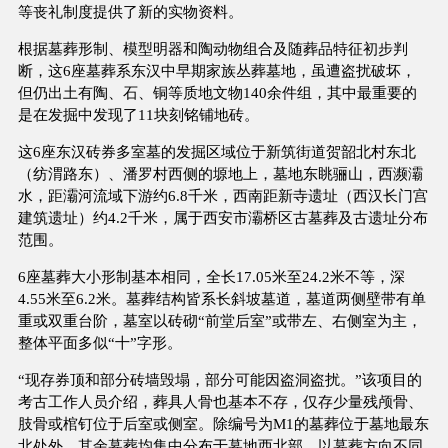
等丧礼制度提供了新的实物资料。
根据墓葬形制、模型明器和陶动物组合及随葬品特征初步判
断，这6座墓葬系东汉中早期家族丛葬墓地，虽遭盗扰破坏，
但仍出土有陶、石、铜等质地文物140余件组，其中最重要的
是在发掘中发现了11块刻铭铺地砖。
这6座东汉砖券多室墓的发掘区域位于新筑街道贺韶北村东北
（纺渭路东）、潘罗村西侧的塬地上，墓地东眺骊山，西濒灞
水，距灞河流域下游约6.8千米，西南距新寺遗址（西汉长门宫
建筑遗址）约4.2千米，属于西安市灞桥区古墓葬及古遗址分布
范围。
6座墓葬大小形制基本相同，全长17.05米至24.2米不等，深
4.55米至6.2米。墓葬结构皆系长斜坡墓道，墓道两侧壁带有单
重或双重台阶，墓室以砖砌“前堂后室”或带左、右侧室为主，
整体平面多似“十”字形。
“现存券顶和部分砖墙毁塌，部分可能因盗洞盗扰。”该项目的
考古工作人员介绍，葬具人骨也基本不存，仅存少量残颅骨、
肢骨或棺钉位于后室或侧室。除编号为M1的墓葬位于墓地最东
北处外，其余墓葬均集中分布于墓地西北部，以墓葬方向不同