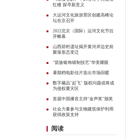
红楼 探寻新意义
大运河文化旅游景区创建高峰论
坛在京召开
2022北京（国际）运河文化节拉
开帷幕
山西碧村遗址揭开黄河岸边史前
聚落形态变迁
“苗族银饰锻制技艺”华美耀眼
暑期档电影佳片迭出市场回暖
数字藏品"起飞" 版权问题或将成
为侵权重灾区
首届中国播音主持“金声奖”颁奖
社会力量参与文物建筑保护利用
获得政策支持
阅读