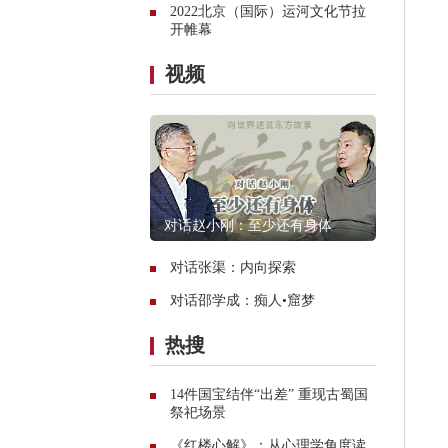
2022北京（国际）运河文化节拉
开帷幕
视频
对话赵小刚：至少还有身体
对话张渠：内向探索
对话邵学成：痴人•窟梦
热搜
14件国宝结伴“出差” 重现古蜀国
祭祀场景
《红楼心解》：从心理学角度读