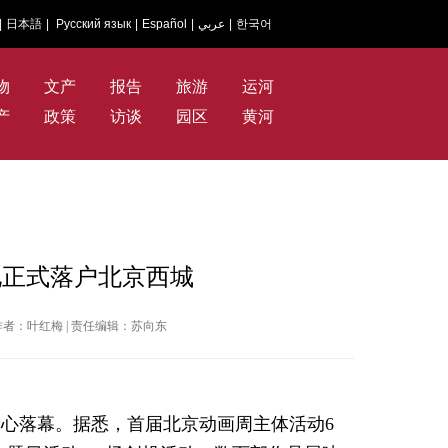
|
日本語
|
Русский язык
|
Español
|
عربي
|
한국어
物
文产
报告
旅游
运河
产
政策
访谈
园区
黄河
地正式落户北京西城
报 | 作者：叶红梅 | 责任编辑：苏向东
中心落幕。据悉，首届北京动画周主体活动6