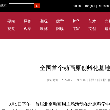
内搜索
English
|
Français
|
Deutsch
要闻
原创
潮玩
儒学
梵华
艺术
文
视觉
观察
展览
阅读
道家
文创
遗
全国首个动画原创孵化基
发布时间：2022-08-10 09:21:02 | 来源：新京
8月9日下午，首届北京动画周主场活动在北京科学