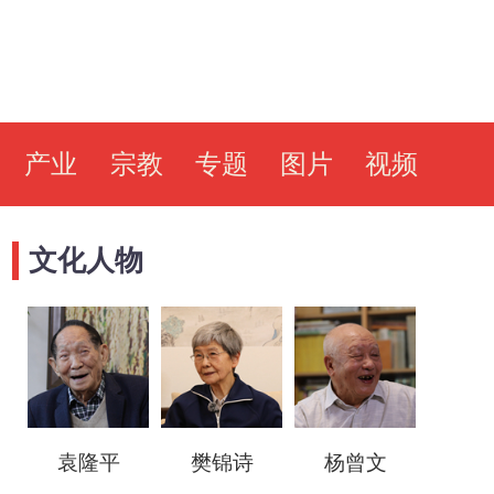
产业
宗教
专题
图片
视频
文化人物
袁隆平
樊锦诗
杨曾文