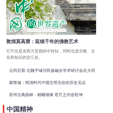
敦煌莫高窟：延续千年的佛教艺术
它不仅是东西方贸易的中转站，同时也是宗教、文
化和知识的交汇处。
云冈石窟·北魏平城与民族融合学术研讨会在大同
召开
紫禁城：明清时代中国文明无价的历史见证
苏州古典园林：精雕细琢 咫尺之内造乾坤
中国精神