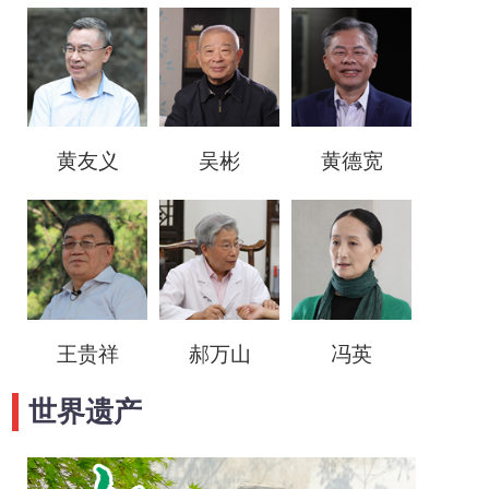
黄友义
吴彬
黄德宽
王贵祥
郝万山
冯英
世界遗产