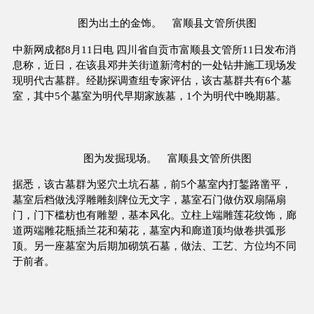
图为出土的金饰。 富顺县文管所供图
中新网成都8月11日电 四川省自贡市富顺县文管所11日发布消
息称，近日，在该县邓井关街道新湾村的一处钻井施工现场发
现明代古墓群。经勘探调查组专家评估，该古墓群共有6个墓
室，其中5个墓室为明代早期家族墓，1个为明代中晚期墓。
图为发掘现场。 富顺县文管所供图
据悉，该古墓群为竖穴土坑石墓，前5个墓室内打錾路凿平，
墓室后档做浅浮雕雕刻牌位无文字，墓室石门做仿双扇隔扇
门，门下槛枋也有雕塑，基本风化。立柱上端雕莲花纹饰，廊
道两端雕花瓶插兰花和菊花，墓室内和廊道顶均做卷拱弧形
顶。另一座墓室为后期加砌筑石墓，做法、工艺、方位均不同
于前者。