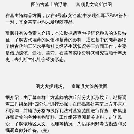
图为古墓上的浮雕。 富顺县文管所供图
在墓主随葬品方面，仅在4号墓(女性墓)中发现金耳环和银簪各
一对，其余墓室中均未发现随葬品。
富顺县有关负责人介绍，本次勘探调查包括研究种族的体质特
征，了解古代埋葬的风俗和墓葬的形制，通过墓中的随葬器物
了解古代的工艺水平和社会经济生活状况等三方面工作，主要
是借助遗骸、遗物、墓穴、石墓等实物史料来研究富顺千年历
史，去判断古代社会经济形态。
图为发掘现场。 富顺县文管所供图
据介绍，由于墓室群上方墓葬的坟丘部分为弧形坟丘，勘探调
查工作组采用“四分法”进行发掘，在已揭露处墓室上方开探方
和探沟，并辅助分格布线探孔法对墓室范围进行探查，收集遗
迹和遗物的各种实物资料。工作组还查阅相关史料，走访民
众，了解该地区人文、地理等情况，为后续田野考古勘查和发
掘调查做好准备。(完)