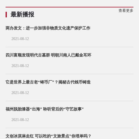
查看更多
最新播报
两办发文：进一步加强非物质文化遗产保护工作
2021-08-12
四川富顺发现明代古墓群 明朝川南人已戴金耳环
2021-08-12
它是世界上最古老“铸币厂”？揭秘古代钱币铸造
2021-08-12
福州脱胎漆器“出海” 聆听背后的“守艺故事”
2021-08-12
文创冰淇淋走红 可以吃的“文旅景点”你埋单吗？