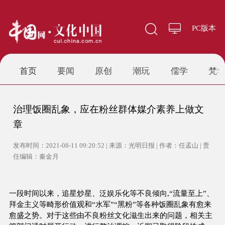
PC版本
首页
要闻
原创
潮玩
儒学
梵
治理饭圈乱象，应在粉丝群体媒介素养上做文
章
发布时间：2021-08-11 09:20:52 | 来源：光明日报 | 作者：任孟山 | 责
任编辑：秦金月
一段时间以来，追星炒星、泛娱乐化等不良倾向,“流量至上”、
拜金主义等畸形价值观和“水军”“黑粉”等各种饭圈乱象有愈来
愈盛之势。对于这些由不良粉丝文化滋生出来的问题，相关主