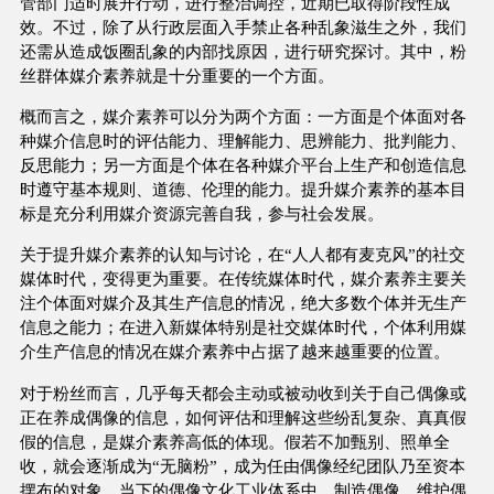
管部门适时展开行动，进行整治调控，近期已取得阶段性成
效。不过，除了从行政层面入手禁止各种乱象滋生之外，我们
还需从造成饭圈乱象的内部找原因，进行研究探讨。其中，粉
丝群体媒介素养就是十分重要的一个方面。
概而言之，媒介素养可以分为两个方面：一方面是个体面对各
种媒介信息时的评估能力、理解能力、思辨能力、批判能力、
反思能力；另一方面是个体在各种媒介平台上生产和创造信息
时遵守基本规则、道德、伦理的能力。提升媒介素养的基本目
标是充分利用媒介资源完善自我，参与社会发展。
关于提升媒介素养的认知与讨论，在“人人都有麦克风”的社交
媒体时代，变得更为重要。在传统媒体时代，媒介素养主要关
注个体面对媒介及其生产信息的情况，绝大多数个体并无生产
信息之能力；在进入新媒体特别是社交媒体时代，个体利用媒
介生产信息的情况在媒介素养中占据了越来越重要的位置。
对于粉丝而言，几乎每天都会主动或被动收到关于自己偶像或
正在养成偶像的信息，如何评估和理解这些纷乱复杂、真真假
假的信息，是媒介素养高低的体现。假若不加甄别、照单全
收，就会逐渐成为“无脑粉”，成为任由偶像经纪团队乃至资本
摆布的对象。当下的偶像文化工业体系中，制造偶像、维护偶