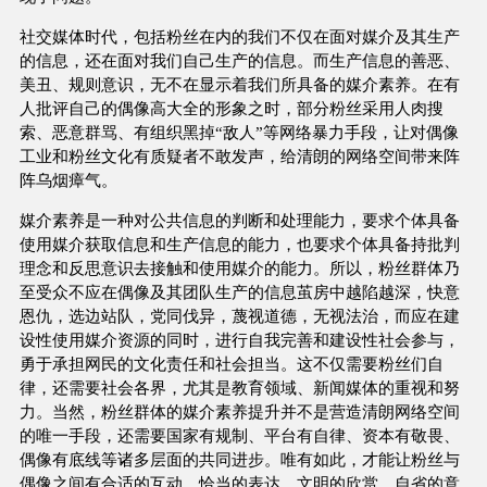
社交媒体时代，包括粉丝在内的我们不仅在面对媒介及其生产
的信息，还在面对我们自己生产的信息。而生产信息的善恶、
美丑、规则意识，无不在显示着我们所具备的媒介素养。在有
人批评自己的偶像高大全的形象之时，部分粉丝采用人肉搜
索、恶意群骂、有组织黑掉“敌人”等网络暴力手段，让对偶像
工业和粉丝文化有质疑者不敢发声，给清朗的网络空间带来阵
阵乌烟瘴气。
媒介素养是一种对公共信息的判断和处理能力，要求个体具备
使用媒介获取信息和生产信息的能力，也要求个体具备持批判
理念和反思意识去接触和使用媒介的能力。所以，粉丝群体乃
至受众不应在偶像及其团队生产的信息茧房中越陷越深，快意
恩仇，选边站队，党同伐异，蔑视道德，无视法治，而应在建
设性使用媒介资源的同时，进行自我完善和建设性社会参与，
勇于承担网民的文化责任和社会担当。这不仅需要粉丝们自
律，还需要社会各界，尤其是教育领域、新闻媒体的重视和努
力。当然，粉丝群体的媒介素养提升并不是营造清朗网络空间
的唯一手段，还需要国家有规制、平台有自律、资本有敬畏、
偶像有底线等诸多层面的共同进步。唯有如此，才能让粉丝与
偶像之间有合适的互动、恰当的表达、文明的欣赏、自省的意