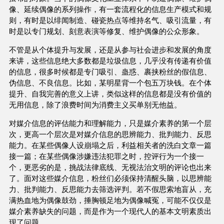
像、延续偶像的系列操作，有一套流程化的信息生产模式和规
则，有时是以绯闻制造、碰瓷热点等维持名气、吸引流量，有
时是以专门规划、刻意表演等修复、维护偶像的公众形象。
不管是从个体提升与发展，还是从参与社会进步和发展的角度
来讲，这些信息绝大多数都是垃圾信息，几乎没有传递有价值
的信息，很多时候都是专门吸引、蛊惑、裹挟粉丝的假信息、
伪信息、不良信息。比如，某明星背一个包五万块钱。在个体
提升、自我完善的意义上讲，类似这样的信息都是没有价值的
无用信息，除了浪费时间为消费主义买单别无他益。
对媒介信息的评估能力和理解能力，只是媒介素养的第一个层
次，更高一个层次是对媒介信息的思辨能力、批判能力、反思
能力。在某些偶像人设崩塌之后，利益相关者的洗白文章一篇
接一篇；在某些偶像涉嫌违法犯罪之时，控评行为一个接一
个，更恶劣的是，挑战法律底线、无视法治文明的评论也出来
了。面对这些媒介信息，粉丝们必须保持清醒头脑，以思辨能
力、批判能力、反思能力去筛选评判。若不假思索地盲从，充
满热血地为偶像鼓劲，捶胸顿足地为偶像喊冤，可能不仅仅是
媒介素养缺失的问题，而是作为一个现代人的基本文明素质出
现了问题。