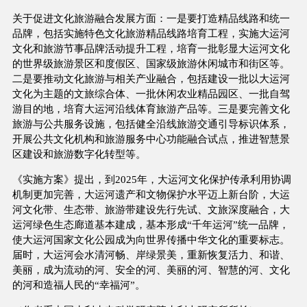
关于促进文化旅游融合发展方面：一是要打造精品线路和统一
品牌，包括实施特色文化旅游精品线路培育工程，实施大运河
文化和旅游节事品牌活动提升工程，培育一批彰显大运河文化
的世界级旅游景区和度假区、国家级旅游休闲城市和街区等。
二是要推动文化旅游与相关产业融合，包括建设一批以大运河
文化为主题的文旅综合体、一批休闲农业精品园区、一批自驾
游目的地，培育大运河沿线体育旅游产品等。三是要完善文化
旅游与公共服务设施，包括健全沿线旅游交通引导标识体系，
开展公共文化机构和旅游服务中心功能融合试点，推进智慧景
区建设和旅游数字化转型等。
《实施方案》提出，到2025年，大运河文化保护传承利用协调
机制更加完善，大运河遗产和文物保护水平迈上新台阶，大运
河文化带、生态带、旅游带建设先行先试、文旅深度融合，大
运河绿色生态廊道基本建成，基本形成“千年运河”统一品牌，
使大运河国家文化公园成为向世界传播中华文化的重要标志。
届时，大运河会水清河畅、岸绿景美，重新恢复活力、和谐、
美丽，成为流动的河、安全的河、美丽的河、智慧的河、文化
的河和造福人民的“幸福河”。