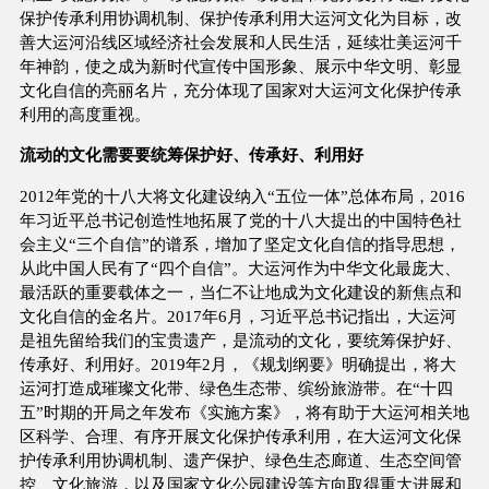
保护传承利用协调机制、保护传承利用大运河文化为目标，改
善大运河沿线区域经济社会发展和人民生活，延续壮美运河千
年神韵，使之成为新时代宣传中国形象、展示中华文明、彰显
文化自信的亮丽名片，充分体现了国家对大运河文化保护传承
利用的高度重视。
流动的文化需要要统筹保护好、传承好、利用好
2012年党的十八大将文化建设纳入“五位一体”总体布局，2016
年习近平总书记创造性地拓展了党的十八大提出的中国特色社
会主义“三个自信”的谱系，增加了坚定文化自信的指导思想，
从此中国人民有了“四个自信”。大运河作为中华文化最庞大、
最活跃的重要载体之一，当仁不让地成为文化建设的新焦点和
文化自信的金名片。2017年6月，习近平总书记指出，大运河
是祖先留给我们的宝贵遗产，是流动的文化，要统筹保护好、
传承好、利用好。2019年2月，《规划纲要》明确提出，将大
运河打造成璀璨文化带、绿色生态带、缤纷旅游带。在“十四
五”时期的开局之年发布《实施方案》，将有助于大运河相关地
区科学、合理、有序开展文化保护传承利用，在大运河文化保
护传承利用协调机制、遗产保护、绿色生态廊道、生态空间管
控、文化旅游，以及国家文化公园建设等方向取得重大进展和