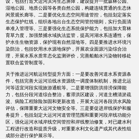
设，包括打造大运河滨河生态屏障，建设提升一批森林公园、
湿地公园、地质公园等各类自然公园，构建连续贯通的生态休
闲景观长廊等。二是要优化生态空间用途管控，包括划定落实
生态保护红线，组织各地出台生态空间管控细则，实行负面清
单准入管理等。三是要强化生态系统保护能力，包括加大育林
育草力度，加强禁捕水域执法监管，提高河湖水系连通性，保
护水生生物资源，保护现有自然湿地等。四是要推进水环境污
染防治，包括饮用水水源地保护，开展农业面源污染综合治
理，开展水系水质常态化监测评价，完善船舶水污染物转移处
置联合监管制度等。
关于推进运河航运转型提升方面：一是要改善河道水系资源条
件，包括完善大运河沿线水资源统一调度体制机制，推进北运
河等适宜河段实现旅游通航等。二是要增强防洪排涝保障能
力，包括分段河道综合整治，蓄滞洪区建设，河道主槽清淤疏
浚、病险工程除险加固和更新改造，开展大运河各段洪水风险
评估，保障重要大运河文物安全等。三是要促进岸线保护和服
务提升，包括划定大运河河道管理范围和重要河段岸线功能分
区，强化运河水域岸线空间管控和岸线整治修复，对已建水利
工程进行改造和提质升级，对重要水利文化遗产或其代表性组
成部分进行保护展示等。