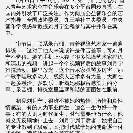
8月14日上午10点，2021年第二届“点亮心灯”盲
人青年艺术家空中音乐会在多个平台同步直播，在
国内外引发了广泛关注。作为两届公益音乐会的艺
术指导，全国政协委员、九三学社中央委员、中央
音乐学院扬琴教授刘月宁全程参与其中并乐在其
中。
审节目、联系录音棚、带着视障艺术家一遍遍
排练……这对于他人来说或许是件苦差事，可刘月
宁不觉得。她的手机上保存了很多视障艺术家排练
和演出的视频，讲起一个个视频背后的故事刘月宁
难掩激动、眼里放光，这个音乐家弹琴多厉害，那
个歌手唱歌多动人，残疾人艺术多有力量，大家在
一起多融洽、多欢乐，听着她那极富感染力的分
享，录音棚、排练室里温馨和谐的画面如在眼前。
初见刘月宁，很难不被她的热情、激情和真性
情感染。有的人为事业而生，适合一生做好一件
事；有的人则为时代而生，时代需要他做什么，他
就义无反顾地扑上去。刘月宁属于后者，她把自己
的专业做到了极致，又把时代赋予她的使命逐一付