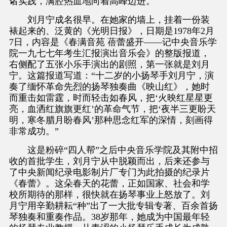
诸实践，满腔热血地向着高峰迈进。
刘月宁成名很早。在她家的墙上，挂着一份装
裱起来的、泛黄的《光明日报》，日期是1978年2月
7日，内容是《春满音苑 蓓蕾盛开——记中央音乐学
院一九七七年考生汇报演出音乐会》的整版报道，
右侧配了五张小乐手演出的剧照，第一张就是刘月
宁。这篇报道写道：“十二岁的小扬琴手刘月宁，演
奏了缅怀革命先烈的扬琴独奏曲《映山红》，她时
而重击如雷霆，时而轻击如春风，把‘火映红星星更
亮，血洒红旗旗更红’的革命气节，把‘夜半三更盼天
明，寒冬腊月盼春风’那种思念红军的深情，刻画得
非常成功。”
这是粉碎“四人帮”之后中央音乐学院及其附中招
收的首批学生，刘月宁从中脱颖而出，后来还参与
了中央新闻纪录电影制片厂专门为此拍摄的纪录片
《春蕾》。这朵春天的花蕾，正如国家、社会和学
校所期待的那样，很快就在扬琴事业上怒放了。刘
月宁用辛勤耕耘“种”出了一大批专辑专著、百余首扬
琴独奏和重奏作品。38岁那年，她成为中国最年轻