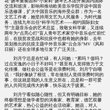
花”扬琴重奏团和“小茉莉”扬琴艺术团开展国内国际
交流和巡演，影响和推动欧美音乐学院开设中国音
乐选修课，扩大中国音乐的海外受众群；作为一名
文艺工作者，她坚持用文艺为人民服务，为时代服
务，连续九年出任“科学与艺术——相约国际妇女
节”主题音乐会的艺术总监，致敬女科学家，又连续
两年为“点亮心灯”盲人青年艺术家空中音乐会忙前忙
后，在脱贫攻坚战和抗疫中也都有她的身影，去年
策划推出的抗疫主题中外音乐家“云合乐”MV《风和
日丽》还在全球多地引发了广泛关注。
刘月宁总是在忙碌，有人问她：“累吗？值吗？
过点安逸的小日子不好吗？”甚至有人觉得致力于文
化传播、做社会公益等是在浪费时间。刘月宁自嘲
说：“我好像缺了根弦，常在做别人觉得浪费时间的
事，但这就是我的人生意义所在，总是和一群可爱
的人共同完成伟大的事，快乐远大于疲累。”
刘月宁看似随心随性，但又有明确目标，她的
终极理想是做学者型的演奏家、教育家，德艺双馨
的艺术家，热心公益的社会活动家。她说，对人