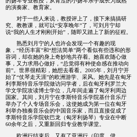
的扬琴专业教授，从青涩的小扬琴乐手成长为成熟
的演奏家、教育家。
对于一些人来说，教授评上了，接下来搞搞研
究、教教课，就可以“安享晚年”了，可刘月宁却
说“我的人生才刚刚开始”，随即又踏上了新的征程。
熟悉刘月宁的人也许会发现一个有趣的现
象，“经历丰富”和“想法简单”两个看似有些违和的形
容词，却在她的身上奇妙地共存着。她喜欢随心做
事，又力求用心做好，“总觉得有种使命感在推动向
前”。世界很精彩，她想去看看。2005年，刘月宁开
始了“仗琴走天涯”的欧洲游学、采风。她先是在匈牙
利李斯特音乐学院做访问学者，后在匈牙利罗兰大
学文学院攻读博士学位，几年间走遍了匈牙利周边
国家。其间，刘月宁在李斯特音乐学院基什音乐厅
举办了个人专场音乐会，这使她成为第一位在匈牙
利举办独奏音乐会的中国音乐家，而且直接促成了
李斯特音乐学院钦巴龙（匈牙利扬琴）专业在中断
60余年之后，又重新回归专业教学课堂。
欧洲行结束后，又有了亚洲行（印度、伊