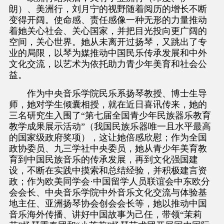
朗）、美洲行，刘月宁的视野随着阅历的增长不断
变得开阔。使命感、责任感像一种无形的力量推动
着她关心社会、关心国家，并把目光投向更广阔的
空间，关心世界。她从未离开过扬琴，又跳出了专
业的局限，以琴为媒推动中国民乐传承发展和中外
文化交流，以艺术为依托助力青少年美育和社会公
益。
作为中央音乐学院民乐系扬琴教授、博士生导
师，她对学生倾囊相授，就在近日喜讯传来，她的
三名研究生入围了“第七届全国青少年民族器乐教育
教学成果展示活动”（我国民族乐器唯一且水平最高
的国家级政府奖项），这让她倍感欣慰；作为全国
政协委员、九三学社中央委员，她从青少年美育教
育到中国民族音乐的传承发展，再到文化强国建
设，不断在实践中摸索和总结经验，并积极建言资
政；作为欧美同学会·中国留学人员联谊会中东欧分
会会长、中央音乐学院中外音乐文化交流与体验基
地主任、亚洲扬琴协会创会会长等，她以推动中国
音乐海外传播、讲好中国故事为己任，带领“茉莉