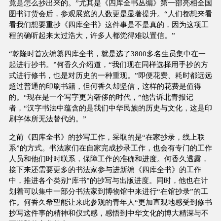
竟是怎么抄出来的。”尤其是《四库全书丛编》第一部亮相全国
图书订货会后，参观展览的人数更是显著提升。“人们都想来看
看我们想要重抄《四库全书》这件事是不是真的，因为这项工
程的确听起来太过浩大，许多人都觉得难以置信。”
“乾隆时首次编纂四库全书，就是选了3800多名生员集中在一
起进行抄书。”何香久介绍道，“我们现在同样选择用手抄的方
式进行修书，也是对历史的一种重现。”即便花费、耗时都远远
超过普通的印刷书籍，但何香久却坚信，这样的花费是值得
的。“现在是一个写字更为奢侈的时代，”他告诉北青报记
者，“汉字书法中蕴含的是我们中华民族的历史与文化，这是印
刷字体所无法替代的。”
之前《四库全书》的抄写工作，采取的是“在家抄录，线上联
系”的方式。书法家们在自家完成抄录工作，也会有专门的工作
人员和他们时时联系，保障工作的准确和进度。何香久透露，
接下来还需要更多的书法家参与进新编《四库全书》的工作
中，推进各个类别“库书”的抄写与出版进度。同时，他也在计
划着可以集中一部分书法家到博物馆中来进行“在馆抄录”的工
作。何香久希望能让来此参观的青年人“更加直观地感受到修书
抄写这件事的精神和仪式感，感悟到中华文化的博大精深与不