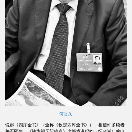
何香久
说起《四库全书》（全称《钦定四库全书》），相信许多读者
都不陌生。《铁齿铜牙纪晓岚》这部戏说纪昀（纪晓岚）的电