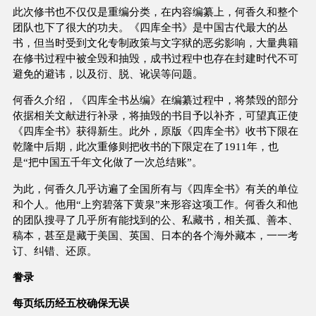
此次修书也不仅仅是重编分类，在内容编纂上，何香久和整个
团队也下了很大的功夫。《四库全书》是中国古代最大的丛
书，但当时受到文化专制政策与文字狱的恶劣影响，大量典籍
在修书过程中被全毁和抽毁，成书过程中也存在封建时代不可
避免的避讳，以及衍、脱、讹误等问题。
何香久介绍，《四库全书丛编》在编纂过程中，将禁毁的部分
依据相关文献进行补录，将抽毁的书目予以补齐，可望真正使
《四库全书》获得新生。此外，原版《四库全书》收书下限在
乾隆中后期，此次重修则把收书的下限定在了1911年，也
是“把中国五千年文化做了一次总结账”。
为此，何香久几乎访遍了全国所有与《四库全书》有关的单位
和个人。他用“上穷碧落下黄泉”来形容这项工作。何香久和他
的团队搜寻了几乎所有能找到的公、私藏书，相关孤、善本、
稿本，甚至是藏于美国、英国、日本的各个海外藏本，一一考
订、纠错、还原。
誊录
每页纸历经五校确保无误