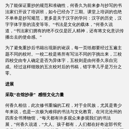
为了能保证重抄的规范和准确性，何香久为前来参与抄写的书
法家们开设了培训班，如今已经办了三期。课堂上培训的也绝
不单单是抄写规范，更多是关于汉字的学问：汉字的历史，汉
字字体字形的流变等等。“书法是文化的载体，”何香久说
道，“书法家们拥有的绝不仅仅是匠人精神，还有将文化意识传
播出去的使命感。”
为了避免重抄后书籍出现新的讹误，每一页纸都要经过五遍主
题不同的校对。一校二校是将所有写法不同的字挑出来，三校
四校交由专人确定是否为异体字，五校则是由何香久亲自完
成。经过这样细致的五次校对后的书稿，错字率几乎是万分之
零。
进展
采取“在馆抄录” 感悟文化力量
何香久相信，此次修书重编的工程，对于全民族，尤其是青少
年来说，也是一次极为难得的书法与文化教育。在河北沧州的
四库全书博物馆，“每天都有许多观众来参观我们的书法
展，”何香久说道，“大人、孩子都有，人们都在好奇这部书究