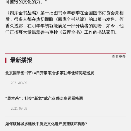
可摧毁的文化的力。”
《四库全书丛编》第一批图书今年春季在全国图书订货会亮相
后，很多人都在热切期盼《四库全书丛编》的出版与发售。何
香久透露，在明年年初就能满足一部分读者的期盼，如今，他
们正招募大量愿意参与重抄《四库全书》工作的书法家们。
查看更多
最新播报
北京国际图书节14日开幕 联合多家驻华使馆同期巡展
2021-09-09
“剧本杀”：社交“新宠”成产业 能走多远看格调
2021-09-09
如何破解城乡建设中历史文化遗产屡遭破坏拆除?