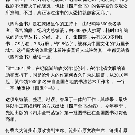
视剧不但带火了纪晓岚，也让《四库全书》的名字被许多观众
所熟知。不过，真正读过这书的人恐怕就寥寥无几了。
《四库全书》是在乾隆皇帝的主持下，由纪昀等360余名学
者、高官编纂，纪昀为总编纂，由3800多人抄写，耗时13年编
成的超大型丛书，分经、史、子、集四部，共有3500多种图
书，7.9万卷，3.6万册，约9.8亿字，被称为中国文化的“万里长
城”。这样庞大的体量意味着许多普通人或许终其一生都无法将
《四库全书》通读一遍。
问世230年后，在纪晓岚的故乡河北沧州，在河北省文联的资
助和支持下，同是沧州人的作家何香久作为总编纂，从2016年
起，就带领1000多名来自全国各地的书法艺术工作者，“一字
一字”地重抄《四库全书》。
这项集编纂、整理、勘误、誊录于一体的工作，其成果，最终
将以手工宣纸精印的方式出版《四库全书丛编》。今年春季，
先期出版的《四库全书丛编》第一批图书已在全国图书订货会
亮相。
何香久为沧州市原政协副主席、沧州市原文联主席、沧州市原