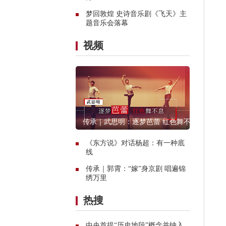
梦回敦煌 史诗音乐剧《飞天》主
题音乐会落幕
视频
传承｜武思明：逐梦芭蕾 红色舞不
息
《东方说》对话杨超：有一种底
线
传承｜郭霄：“嫁”身京剧 唱遍锦
绣万里
热搜
中央首提“历史地段”概念并纳入