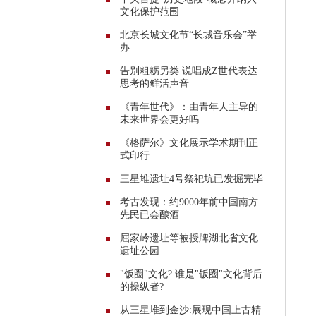
文化保护范围
北京长城文化节“长城音乐会”举
办
告别粗粝另类 说唱成Z世代表达
思考的鲜活声音
《青年世代》：由青年人主导的
未来世界会更好吗
《格萨尔》文化展示学术期刊正
式印行
三星堆遗址4号祭祀坑已发掘完毕
考古发现：约9000年前中国南方
先民已会酿酒
屈家岭遗址等被授牌湖北省文化
遗址公园
"饭圈"文化? 谁是"饭圈"文化背后
的操纵者?
从三星堆到金沙:展现中国上古精