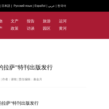
|
日本語
|
Русский язык
|
Español
|
عربي
|
한국어
物
文产
报告
旅游
运河
产
政策
访谈
园区
黄河
的拉萨”特刊出版发行
新闻网 | 作者：谢牧 | 责任编辑：秦金月