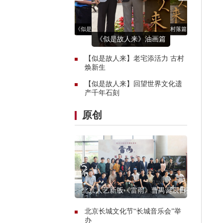
《似是故人来》古村落篇
《似是故人来》油画篇
《似是故人来》古村落篇
《似是故人来》大足石刻
《似是故人来》大足石刻
《似是故人来》古村落篇
《似是故人来》油画篇
【似是故人来】老宅添活力 古村
焕新生
【似是故人来】回望世界文化遗
产千年石刻
原创
北京人艺新版《雷雨》曹禺诞辰日亮
相曹禺剧场
北京长城文化节“长城音乐会”举
办