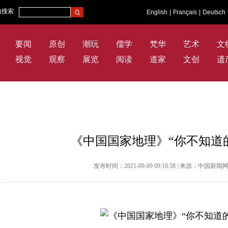
内搜索
English
|
Français
|
Deutsch
要闻
原创
潮玩
儒学
梵华
艺术
文
视觉
观察
展览
阅读
道家
文创
遗
《中国国家地理》“你不知道
发布时间：2021-09-09 09:18:58 | 来源：中国