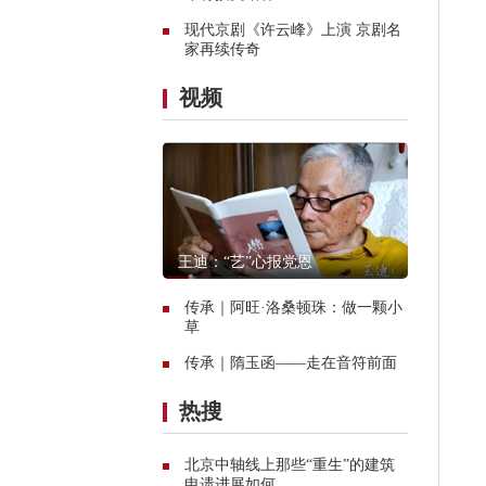
现代京剧《许云峰》上演 京剧名
家再续传奇
视频
王迪：“艺”心报党恩
传承｜阿旺·洛桑顿珠：做一颗小
草
传承｜隋玉函——走在音符前面
热搜
北京中轴线上那些“重生”的建筑
申遗进展如何