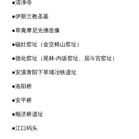
●清净寺
●伊斯兰教圣墓
●草庵摩尼光佛造像
●磁灶窑址（金交椅山窑址）
●德化窑址（尾林-内坂窑址、屈斗宫窑址）
●安溪青阳下草埔冶铁遗址
●洛阳桥
●安平桥
●顺济桥遗址
●江口码头