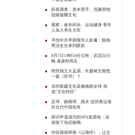
卧底调查：资本黑手、洗脑营销
扭曲饭圈文化
观察：食补药补、运动健身 青年
人加入养生大军
寻找中共早期领导人影像：陈独
秀活生生来到眼前
8月7日14时54分立秋：迟迟白日
晚 袅袅秋风生
绝世独立大盂鼎，长篇铭文能抵
一篇《尚书》？
深圳新建文化设施领跑全球 渐
成“文化特区”
足球、曲棍球、跳水 这些奥运项
目古代中国也有
探访申遗成功的SPA发源地：温
泉除了泡还能喝
90后插画师画《山海经》，让古