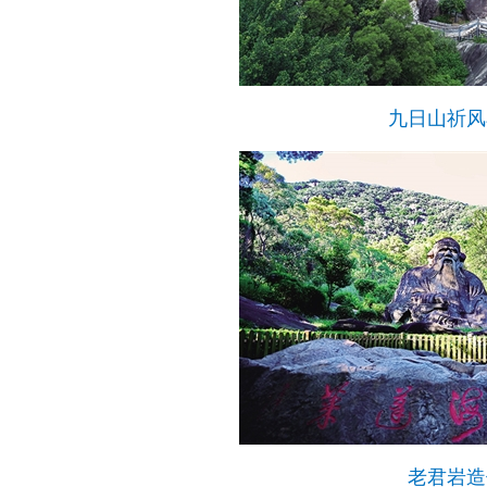
九日山祈风
老君岩造