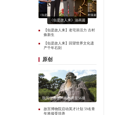
《似是故人来》古村落篇
《似是故人来》油画篇
《似是故人来》古村落篇
《似是故人来》大足石刻
《似是故人来》大足石刻
《似是故人来》古村落篇
篇
《似是故人来》油画篇
篇
【似是故人来】老宅添活力 古村
焕新生
【似是故人来】回望世界文化遗
产千年石刻
原创
我国世界遗产总数升至56项
故宫博物院启动英才计划 59名青
年将接受培养