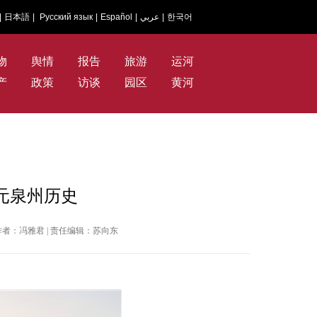
|
日本語
|
Русский язык
|
Español
|
عربي
|
한국어
物
舆情
报告
旅游
运河
产
政策
访谈
园区
黄河
元泉州历史
报 | 作者：冯雅君 | 责任编辑：苏向东