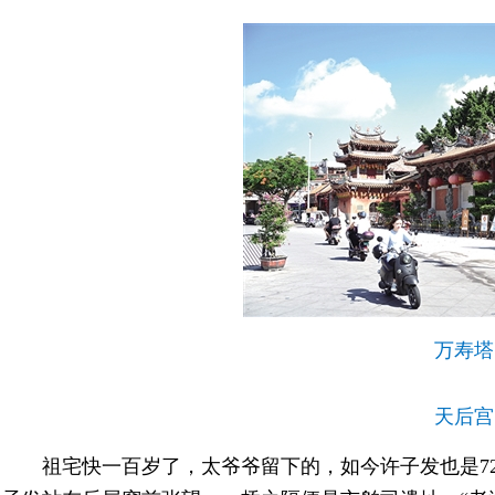
万寿塔
天后宫
祖宅快一百岁了，太爷爷留下的，如今许子发也是7