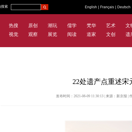
内搜索
English
|
Français
|
Deutsch
热搜
原创
潮玩
儒学
梵华
艺术
文
视觉
观察
展览
阅读
道家
文创
遗
22处遗产点重述宋
发布时间：2021-08-09 11:30:13 | 来源：新京