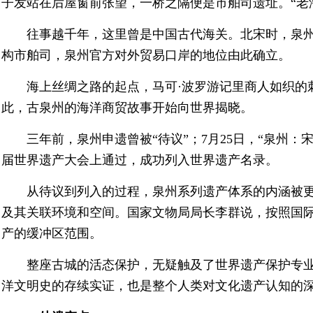
子发站在后屋窗前张望，一桥之隔便是市舶司遗址。“老
往事越千年，这里曾是中国古代海关。北宋时，泉
构市舶司，泉州官方对外贸易口岸的地位由此确立。
海上丝绸之路的起点，马可·波罗游记里商人如织的
此，古泉州的海洋商贸故事开始向世界揭晓。
三年前，泉州申遗曾被“待议”；7月25日，“泉州：
届世界遗产大会上通过，成功列入世界遗产名录。
从待议到列入的过程，泉州系列遗产体系的内涵被更
及其关联环境和空间。国家文物局局长李群说，按照国
产的缓冲区范围。
整座古城的活态保护，无疑触及了世界遗产保护专业
洋文明史的存续实证，也是整个人类对文化遗产认知的