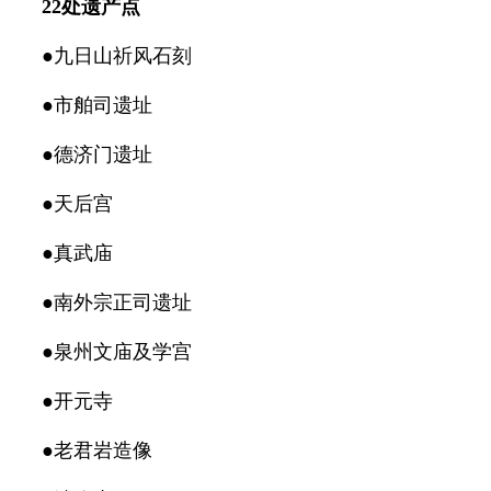
22处遗产点
●九日山祈风石刻
●市舶司遗址
●德济门遗址
●天后宫
●真武庙
●南外宗正司遗址
●泉州文庙及学宫
●开元寺
●老君岩造像