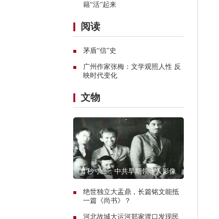
籍“活”起来
阅读
茅盾“信”史
广州作家张梅：文学观照人性 反
映时代变化
文物
寸秒寸金：中共早期领导人影像
绝世独立大盂鼎，长篇铭文能抵
一篇《尚书》？
河北故城大运河郑家渡口发现民