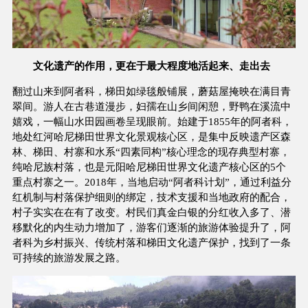
文化遗产的作用，更在于最大程度地活起来、走出去
翻过山来到阿者科，梯田如绿毯般铺展，蘑菇屋掩映在满目青
翠间。游人在古巷道漫步，妇孺在山乡间闲憩，野鸭在溪流中
嬉戏，一幅山水田园画卷呈现眼前。始建于1855年的阿者科，
地处红河哈尼梯田世界文化景观核心区，是集中反映遗产区森
林、梯田、村寨和水系“四素同构”核心理念的现存典型村寨，
纯哈尼族村落，也是元阳哈尼梯田世界文化遗产核心区的5个
重点村寨之一。2018年，当地启动“阿者科计划”，通过利益分
红机制与村落保护细则的绑定，技术支援和当地政府的配合，
村子实实在在有了改变。村民们真金白银的分红收入多了、潜
移默化的内生动力增加了，游客们逐渐的旅游体验提升了，阿
者科为乡村振兴、传统村落和梯田文化遗产保护，找到了一条
可持续的旅游发展之路。