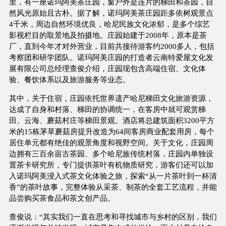
里，有一座诺玛阿美茶庄园，窗户外是连片的梯田和茶园，自
然风光原始且古朴。据了解，诺玛阿美茶庄园距多依树观景点
4千米，周边自然环境优良，哈尼民族文化浓郁，是多个综艺
影视栏目的取景地及拍摄地。庄园始建于2008年，原本是茶
厂，直到今年才对外营业，目前共接待游客约2000多人，包括
考察团和研学团队。诺玛阿美庄园的打造者云南特爱屋文化发
展有限公司总经理查俊介绍，庄园现包含高端住宿、文化体
验、餐饮体系以及旅游服务等业态。
其中，关于住宿，庄园依托世界遗产哈尼梯田文化旅游资源，
达成了自身和村落、梯田的协调统一，在客房中就可观赏梯
田、云海、蘑菇村庄等梯田景观。酒店将总建筑面积3200平方
米的15栋茅草蘑菇房提升改造为64间客房商业配套用房，每个
居住单元都有绝佳的观景角度和视野空间。关于文化，庄园周
边拥有三百余亩古茶园、多个哈尼族传统村落，庄园内单独设
置茶卡研究所，专门提供茶叶有机物质研究，游客们还可以加
入诺玛阿美浸入式茶文化体验之旅，探索“从一片茶叶到一杯清
香”的茶叶故事，完整体验从采茶、制茶的全套工艺流程，并能
品尝购买茶食品和茶文创产品。
查俊说：“其实我们一直在思考和寻找城市与乡村的区别，我们