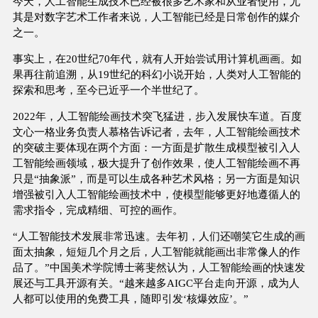
今天，人工智能生成技术已经被很多艺术家和从业者使用，尤
其是对数字艺术工作者来说，人工智能已经是日常创作的媒介
之一。
事实上，在20世纪70年代，就有人开始尝试用计算机画画。如
果再往前追溯，从19世纪的科幻小说开始，人类对人工智能的
探索和思考，至今已近乎一个半世纪了。
2022年，人工智能绘画技术突飞猛进，步入发展快车道。百度
文心一格业务负责人慕格告诉记者，去年，人工智能绘画技术
的突破主要体现在两个方面：一方面是扩散生成模型被引入人
工智能绘画领域，极大提升了创作效果，使人工智能绘画不再
只是“抽象派”，而是可以生成各种艺术风格；另一方面是知识
增强被引入人工智能绘画技术中，使模型能够更好地遵循人的
需求指令，完成精细、可控的画作。
“人工智能技术发展非常迅速。去年初，人们还嘲笑它生成的画
面太抽象，短短几个月之后，人工智能就能画出非常像人的作
品了。”中国美术学院博士蒋斐然认为，人工智能绘画的快速发
展还与工具开源有关。“越来越多AIGC平台走向开源，成为人
人都可以使用的免费工具，随即引发‘核爆效应’。”