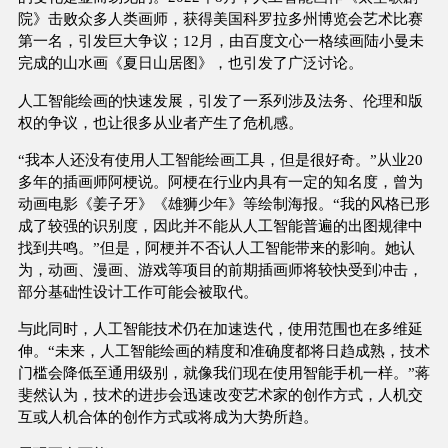
院》击败众多人类画师，获得美国科罗拉多州博览会艺术比赛
第一名，引发巨大争议；12月，由百度文心一格续画陆小曼未
完成的山水画《夏日山居图》，也引发了广泛讨论。
人工智能绘画的快速发展，引发了一系列涉及法务、伦理和版
权的争议，也让很多从业者产生了危机感。
“我本人还没有使用人工智能绘画工具，但是很好奇。”从业20
多年的插画师阿梗说。阿梗在行业内具有一定的知名度，曾为
动画电影《姜子牙》《雄狮少年》等绘制海报。“我的风格已形
成了较强的识别度，因此并不能从人工智能普遍的出图规律中
找到共鸣。”但是，阿梗并不否认人工智能带来的影响。她认
为，动画、漫画、游戏等项目的前期插画师将较快受到冲击，
部分基础性设计工作可能会被取代。
与此同时，人工智能技术仍在加速迭代，使用范围也在多维延
伸。“未来，人工智能绘画的精度和准确度都将日趋成熟，技术
门槛会降低至通用级别，就像我们现在使用智能手机一样。”蒋
斐然认为，技术的进步会迅速改变艺术家的创作方式，人机交
互或人机合体的创作方式或将成为大势所趋。