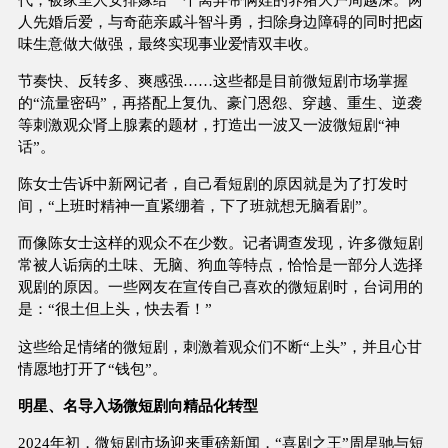
人先婚后爱，与奇葩亲戚斗智斗勇，扫除身边障碍的同时把卤
味生意做大做强，最终实现事业爱情双丰收。
节奏快、反转多、爽感强……这些都是目前微短剧市场掌握
的“流量密码”，再搭配上复仇、豪门恩怨、穿越、重生、逆袭
等刺激观众肾上腺素的题材，打造出一波又一波微短剧“神
话”。
陈女士告诉中新网记者，自己看短剧的原因就是为了打发时
间，“上班时精神一直紧绷着，下了班就想无脑看剧”。
而像陈女士这样的观众不在少数。记者调查发现，许多微短剧
常被人诟病的土味、无脑、狗血等特点，恰恰是一部分人选择
观剧的原因。一些网友在宣传自己喜欢的微短剧时，台词用的
是：“很土但上头，快去看！”
这些给足情绪的微短剧，刺激着观众们不断“上头”，并且心甘
情愿地打开了“钱包”。
明星、名导入场微短剧向精品化转型
2024年初，微短剧市场迎来重磅新闻，“喜剧之王”周星驰与短