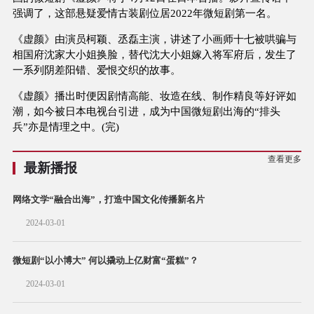
强调了，这部悬疑爱情古装剧位居2022年微短剧第一名。
《虚颜》由演员柯颖、丞磊主演，讲述了小画师十七被哄骗与
相国府沈家大小姐换脸，替代沈大小姐嫁入将军府后，发生了
一系列阴差阳错、爱恨交织的故事。
《虚颜》播出时便因剧情高能、妆造在线、制作精良等好评如
潮，如今被日本电视台引进，成为中国微短剧出海的“排头
兵”亦是情理之中。(完)
查看更多
最新播报
网络文学“融合出海”，打造中国文化传播新名片
2024-03-01
微短剧“以小博大” 何以撬动上亿财富“蛋糕”？
2024-03-01