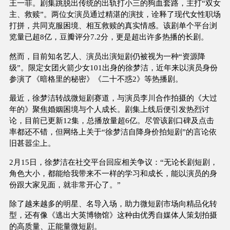
王一菲。剧集跳脱出传统的出轨打小三的狗血套路，主打“双女
主、救赎”。两位女演员通过精湛的演技，诠释了现代女性职场
打拼，共同克服困境、相互救赎的真实情感。该剧单个平台浏
览量已超8亿，豆瓣评分7.2分，更是超出许多热播的长剧。
然而，目前知名艺人、演员出演短剧仍被视为一种“资源降
级”。限定女团火箭少女101出身的徐梦洁，近年来以演员身份
参演了《暗格里的秘密》《二十不惑2》等热播剧。
最近，徐梦洁转战微短剧赛道，与演员李川合作拍摄的《大过
年的》聚焦婚姻困境与个人成长。剧集上线后便引发热烈讨
论，目前已更新12集，总播放量超6亿。尽管该剧口碑及点击
率都还不错，但网络上关于“徐梦洁自降身价拍短剧”的言论依
旧甚嚣尘上。
2月15日，徐梦洁在社交平台回应相关争议：“无论长剧短剧，
角色大小，都能给我带来不一样的学习和成长，能以演员的身
份跟大家见面，就非常开心了。”
除了越来越多的明星、名导入场，助力微短剧市场向精品化转
型，还有像《逃出大英博物馆》这种由优秀自媒体人策划拍摄
的高质量、正能量微短剧。