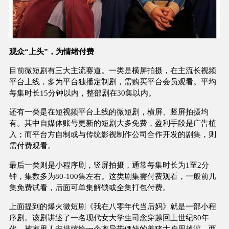
观众“上头”，为情绪付费
目前微短剧有三大主流赛道。一类是横屏拍摄，在主流长视频
平台上线，多为平台独播定制剧，需购买平台会员观看。平均
每集时长15分钟以内，整部剧在30集以内。
还有一类是在短视频平台上线的微短剧，横屏、竖屏拍摄均
有。其中自媒体账号更新的短剧大多免费，盈利手段是广告植
入；而平台方自制或与传统影视制作公司合作开发的剧集，则
需付费观看。
最后一类则是小程序剧，竖屏拍摄，通常每集时长为1至2分
钟，集数多为80-100集左右。这类剧集需付费观看，一般前几
集免费试看，后面可单集解锁或全集打包付费。
上面提到的爆火微短剧《我在八零年代当后妈》就是一部小程
序剧。该剧讲述了一名现代女大学生司念穿越回上世纪80年
代，被家里人安排嫁给一个离异带俩娃的养猪大户周越深。两