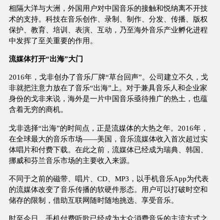
相隔大洋与大洲，外国用户对中国音乐的接触和悦纳离不开技
术的支持。科技在音乐创作、录制、制作、分发、传播、版权
保护、教育、培训、表演、互动，乃至海外音乐产业孵化进程
中发挥了至关重要的作用。
流媒体打开“出海”大门
2016年，戈非创办了音乐厂牌“草台回声”。公司建立不久，戈
非就把注意力放在了音乐“出海”上。对于兼具音乐人和企业家
身份的戈非来说，海外是一片中国音乐亟待推广的热土，也蕴
含着无穷的商机。
戈非选择“出海”的时间点，正是流媒体的大热之年。2016年，
在全球最大的音乐市场——美国，音乐流媒体收入首次超过实
体唱片和付费下载。在此之前，流媒体已经成为瑞典、韩国、
挪威和芬兰音乐市场的主要收入来源。
不同于之前的磁带、唱片、CD、MP3，以手机音乐App为代表
的流媒体改变了音乐传播的软硬件形态。用户可以打破时空和
储存的限制，借助互联网随时随地挑选、享受音乐。
时至今日，手机付费听歌已经成为大众消费音乐的主流方式之