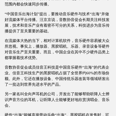
范围内都会快速同步传播。
“中国音乐出海计划”提出，要推动音乐硬件与技术“出海”并做
好流媒体平台传播。汪京京说，音数协音促会长期关注科技发
展，技术和音乐产业有着密不可分的关系，科技进步为音乐传
播提供了至关重要的基础。
在流媒体大热的当下，相对计算机软件，音乐硬件容易被大众
所忽视。事实上，播放器、黑胶唱机、乐器、录音设备等硬件
对音乐生产至关重要。而且，中国企业在其中不少硬件品类上
都掌握着技术优势。
音数协音促会成员佳音王科技是中国音乐硬件“出海”的代表企
业。佳音王科技生产的黑胶唱机占据了全世界约60%的市场份
额。此外，它还在播放设备、中国传统乐器改装等领域研发出
了一批达到世界先进水平的产品。
另一家名叫全向声耳机的公司，开发出了能够帮助听障人士辨
识声音方位的耳机，让听障人士能够更好地欣赏演唱会、音乐
会。
硬件“出海”能够直接带动乐曲“出海”。黑胶唱机在发售时，可