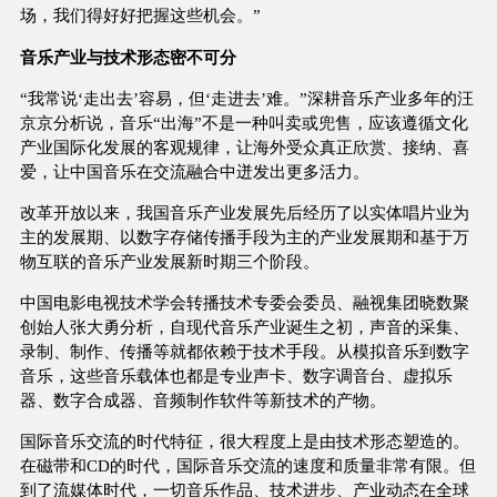
场，我们得好好把握这些机会。”
音乐产业与技术形态密不可分
“我常说‘走出去’容易，但‘走进去’难。”深耕音乐产业多年的汪
京京分析说，音乐“出海”不是一种叫卖或兜售，应该遵循文化
产业国际化发展的客观规律，让海外受众真正欣赏、接纳、喜
爱，让中国音乐在交流融合中迸发出更多活力。
改革开放以来，我国音乐产业发展先后经历了以实体唱片业为
主的发展期、以数字存储传播手段为主的产业发展期和基于万
物互联的音乐产业发展新时期三个阶段。
中国电影电视技术学会转播技术专委会委员、融视集团晓数聚
创始人张大勇分析，自现代音乐产业诞生之初，声音的采集、
录制、制作、传播等就都依赖于技术手段。从模拟音乐到数字
音乐，这些音乐载体也都是专业声卡、数字调音台、虚拟乐
器、数字合成器、音频制作软件等新技术的产物。
国际音乐交流的时代特征，很大程度上是由技术形态塑造的。
在磁带和CD的时代，国际音乐交流的速度和质量非常有限。但
到了流媒体时代，一切音乐作品、技术进步、产业动态在全球