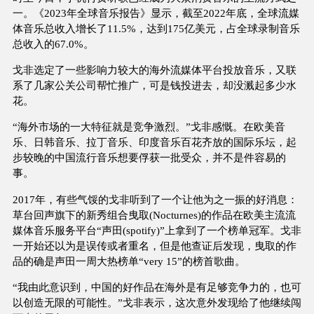
一。《2023年全球音乐报告》显示，截至2022年底，全球流媒
体音乐总收入增长了11.5%，达到175亿美元，占全球录制音乐
总收入的67.0%。
戈非选定了一些影响力较大的海外流媒体平台投放音乐，又联
系了几家公关公司帮忙推广，可是钱投进去，却没溅起多少水
花。
“海外市场的一大特征就是竞争激烈。”戈非感慨。在欧美音
乐、日韩音乐、拉丁音乐、印度音乐百花齐放的国际乐坛，起
步较晚的中国流行音乐想要俘获一批受众，并不是件容易的
事。
2017年，有些气馁的戈非听到了一个让他为之一振的好消息：
草台回声旗下的新秀组合曳取(Nocturnes)的作品在欧美主流流
媒体音乐服务平台“声田(spotify)”上拿到了一个榜单冠军。戈非
一开始还以为是误传或者重名，但是他查证后发现，曳取的作
品的确是声田一周大热榜单“very 15”的榜首歌曲。
“我由此意识到，中国的好作品在海外是有足够竞争力的，也可
以创造无限的可能性。”戈非表示，这次意外发现给了他继续闯