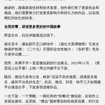
她谈到，随着政策扶持和技术发展，创作者们有了更多机会和
挑战，他们需要努力打造更具影响力和持久力的作品，以实现
网红到长红的转变。
去芜存菁，讲述更多更好的中国故事
野蛮生长，往往伴随着泥沙俱下。
诞生至今，微短剧不乏口碑佳作：《逃出大英博物馆》引发文
物保护热潮；《二十九》尽显职业女性魅力；《东栏雪》凭东
方美学出圈……
然而，良莠不齐一直是微短剧的行业痛点。2023年11月，《黑
莲花上位手册》上线一周之内被平台下架。
随后，微信方发布公告，称其“渲染不良价值观，混淆是非观
念，破坏平台良好生态”。此后，微信、抖音、快手三大短视频
平台接连出手，下架多部违规作品。
一次下架，一个警醒。一路狂奔的“快餐式”微短剧，在创作上
容易走捷径、走歪路。“擦边”题材看似轻松收获流量，对行业