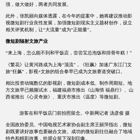
强，做大做好，两者共同发展。
此外，张凯丽向媒体透露，在今年的提案中，她将建议推动影
视微短剧行业良性发展，加强微短剧现实主义题材创作，设立
相关评奖机制，让“大流量”成为“正能量”。
微短剧辐射文旅产业
“来上海，怎么能不到和平饭店，尝尝宝总泡饭和排骨年糕！”
《繁花》让黄河路成为上海“顶流”，《狂飙》加速广东江门文
旅“狂飙”，影视+文旅的组合拳早已成为文旅赛道突破口。
相比投资动辄数亿的影视剧，微短剧成本低、制作周期短。地
方文旅早已频频试水，福建福鼎市推出《山海情 福鼎行》、山
西省推出《心灵奇旅》、重庆市推出《温度》等微短剧。
游客在和平饭店门前拍照留念。中新网记者 汤彦俊 摄
全国政协委员、中国电视艺术家协会副主席王丽萍指出，微短
剧既要讲好故事也要融合文旅。成功的微短剧往往融合了地域
特色和精彩故事，给观众留下深刻印象。