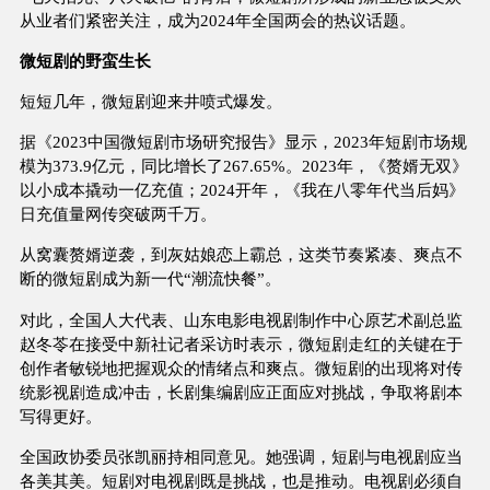
从业者们紧密关注，成为2024年全国两会的热议话题。
微短剧的野蛮生长
短短几年，微短剧迎来井喷式爆发。
据《2023中国微短剧市场研究报告》显示，2023年短剧市场规
模为373.9亿元，同比增长了267.65%。2023年，《赘婿无双》
以小成本撬动一亿充值；2024开年，《我在八零年代当后妈》
日充值量网传突破两千万。
从窝囊赘婿逆袭，到灰姑娘恋上霸总，这类节奏紧凑、爽点不
断的微短剧成为新一代“潮流快餐”。
对此，全国人大代表、山东电影电视剧制作中心原艺术副总监
赵冬苓在接受中新社记者采访时表示，微短剧走红的关键在于
创作者敏锐地把握观众的情绪点和爽点。微短剧的出现将对传
统影视剧造成冲击，长剧集编剧应正面应对挑战，争取将剧本
写得更好。
全国政协委员张凯丽持相同意见。她强调，短剧与电视剧应当
各美其美。短剧对电视剧既是挑战，也是推动。电视剧必须自