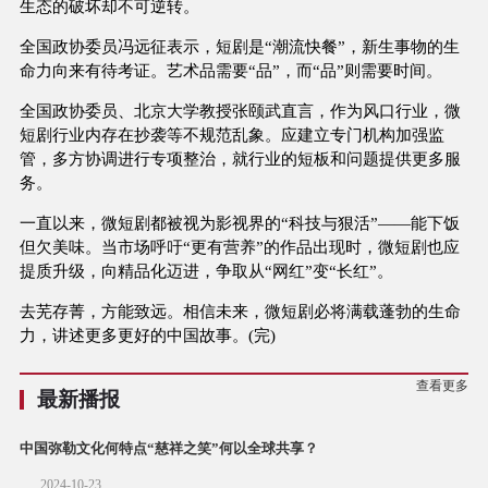
生态的破坏却不可逆转。
全国政协委员冯远征表示，短剧是“潮流快餐”，新生事物的生
命力向来有待考证。艺术品需要“品”，而“品”则需要时间。
全国政协委员、北京大学教授张颐武直言，作为风口行业，微
短剧行业内存在抄袭等不规范乱象。应建立专门机构加强监
管，多方协调进行专项整治，就行业的短板和问题提供更多服
务。
一直以来，微短剧都被视为影视界的“科技与狠活”——能下饭
但欠美味。当市场呼吁“更有营养”的作品出现时，微短剧也应
提质升级，向精品化迈进，争取从“网红”变“长红”。
去芜存菁，方能致远。相信未来，微短剧必将满载蓬勃的生命
力，讲述更多更好的中国故事。(完)
查看更多
最新播报
中国弥勒文化何特点“慈祥之笑”何以全球共享？
2024-10-23