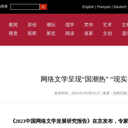
内搜索
English
|
Français
|
Deutsch
要闻
原创
潮玩
儒学
梵华
艺术
文
视觉
观察
展览
阅读
道家
文创
遗
网络文学呈现“国潮热” “现
发布时间：2024-03-04 08:41:27 | 来源：光明
《2023中国网络文学发展研究报告》在京发布，专