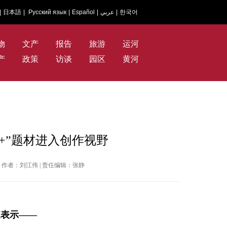
|
日本語
|
Русский язык
|
Español
|
عربي
|
한국어
物
文产
报告
旅游
运河
产
政策
访谈
园区
黄河
实+”题材进入创作视野
日报 | 作者：刘江伟 | 责任编辑：张静
家表示——