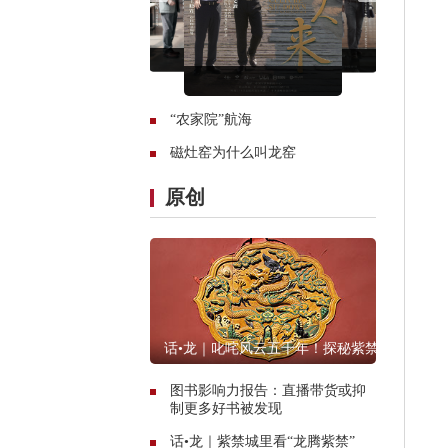
“农家院”航海
磁灶窑为什么叫龙窑
原创
话•龙｜叱咤风云五千年！探秘紫禁
城里的龙文物
图书影响力报告：直播带货或抑
制更多好书被发现
话•龙｜紫禁城里看“龙腾紫禁”