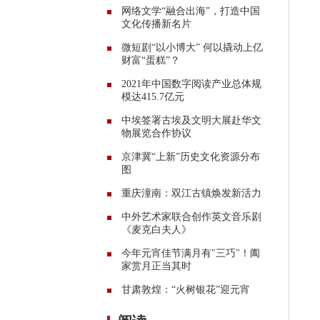
网络文学“融合出海”，打造中国
文化传播新名片
微短剧“以小博大” 何以撬动上亿
财富“蛋糕”？
2021年中国数字阅读产业总体规
模达415.7亿元
中埃签署古埃及文明大展赴华文
物展览合作协议
京津冀“上新”历史文化资源分布
图
重庆潼南：双江古镇焕发新活力
中外艺术家联合创作英文音乐剧
《麦克白夫人》
今年元宵佳节满月有"三巧"！阖
家赏月正当其时
甘肃敦煌：“火树银花”迎元宵