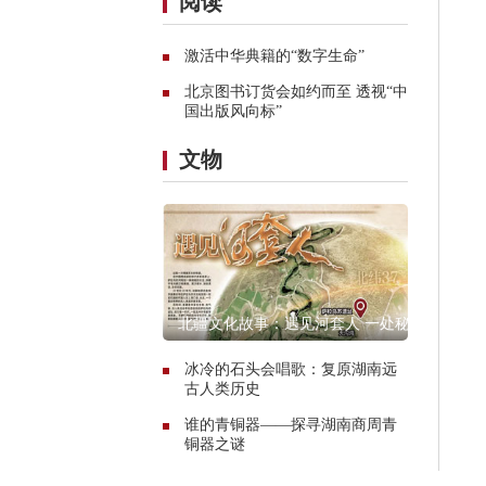
阅读
激活中华典籍的“数字生命”
北京图书订货会如约而至 透视“中
国出版风向标”
文物
北疆文化故事：遇见河套人 一处秘
境的惊艳传奇
冰冷的石头会唱歌：复原湖南远
古人类历史
谁的青铜器——探寻湖南商周青
铜器之谜