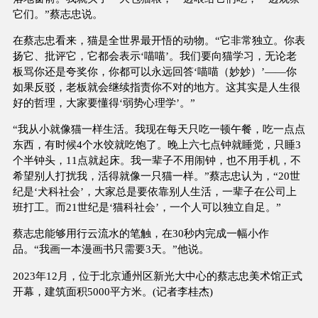
它们。”蔡志忠说。
在蔡志忠看来，猫是全世界最开悟的动物。“它非常独立。你表
扬它、批评它，它都会表示‘喵喵’。我们要向猫学习，无论老
板骂你还是夸奖你，你都可以永远回答‘喵喵（妙妙）’——你
如果反驳，老板就会继续指责你不对的地方。这其实是人生很
好的哲理，大家要懂得‘弱势心理学’。”
“我从小就像猫一样生活。我现在每天只吃一顿午餐，吃一点点
东西，有时候4个水饺就吃饱了。晚上六七点钟就睡觉，只睡3
个半钟头，11点就起床。我一辈子不用闹钟，也不用手机，不
希望别人打扰我，活得就像一只猫一样。”蔡志忠认为，“20世
纪是‘犬科社会’，大家总是要依靠别人生活，一辈子在公司上
班打工。而21世纪是‘猫科社会’，一个人可以独立自足。”
蔡志忠能够用行云流水的笔触，在30秒内完成一幅小作
品。“我画一本漫画书只需要3天。”他说。
2023年12月，位于北京通州区新光大中心的蔡志忠美术馆正式
开幕，建筑面积5000平方米。(记者李桂杰)