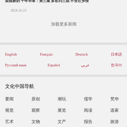
梨园新韵 十年华章：第三集 多彩刘三姐 不变壮乡情
2024-10-23
加载更多新闻
English
Français
Deutsch
日本語
Русский язык
Español
عربي
한국어
文化中国导航
要闻
原创
潮玩
儒学
梵华
视觉
观察
展览
阅读
道家
艺术
文物
文产
报告
旅游