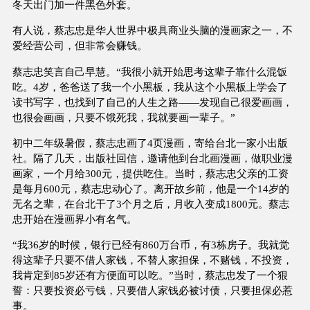
冬天出门加一件黑色外套。
有人说，蔡志忠是华人世界中极具商业头脑的漫画家之一，不
爱经营公司，但非常会赚钱。
蔡志忠笑言自己早慧。“我很小就开始思考这辈子靠什么混饭
吃。4岁，爸爸送了我一个小黑板，我从这个小黑板上学会了
读书写字，也找到了自己的人生之路——发现自己很爱画画，
也很会画画，只要不饿死我，我就要画一辈子。”
初中二年级暑假，蔡志忠画了4页漫画，寄给台北一家小出版
社。隔了几天，出版社回信，邀请他到台北画漫画，做职业漫
画家，一个月给300元，提供吃住。当时，蔡志忠父亲的工资
是每月600元，蔡志忠动心了。离开故乡前，他是一个14岁的
无名之辈，在台北干了3个月之后，月收入变成1800元。蔡志
忠开始在漫画界小有名气。
“我36岁的时候，银行已经有860万台币，有3栋房子。我就觉
得这辈子只要不借人家钱，不替人家担保，不赌钱，不投资，
我肯定到85岁还有方便面可以吃。”当时，蔡志忠发了一个狠
誓：只要投资必亏钱，只要借人家钱必被讨债，只要担保必惹
事。