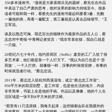
350多本漫画书。“漫画是大家喜闻乐见的题材，蔡先生在作品
中表达了自己严肃的思考，他对业界的影响力持续至今。很多
读者可能和我一样，看蔡先生的漫画书最起码要看3遍，先翻
一遍他的画，再看一遍配文，第三遍就是认真去品味细节。”王
立军说。
谈及以憨态可掬、萌态百出的猫咪作为最新作品的主人公，蔡
志忠对中青报·中青网记者笑言：“我非常喜欢猫，我自己就是
一只猫。”
20世纪六七十年代，纽约苏荷区（SoHo）废弃的工厂入驻了很
多艺术家，他们都是靠一个人打天下。“我认为自己也是个‘苏
荷族’，一个人打拼。就像猫一样，没事的时候很安静，有事的
时候就迅速行动。”蔡志忠说。
2011年，蔡志忠入驻杭州西溪湿地，成立“蔡志忠工作室”。
950平方米的双层别墅，是工作室，也是他生活的地方，内设
非常简单，书架上全是他的手稿、作品以及佛像，他的个人生
活区域是一张不到4平方米的罗汉椅。
“那里有11只流浪猫，我每天起床，这些猫都会趴在我屋外的
落地窗前。我就买了一大包猫粮，一边喂给它们吃，一边观察