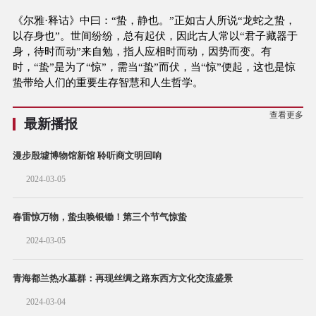
《尔雅·释诂》中曰：“蛰，静也。”正如古人所说“龙蛇之蛰，
以存身也”。世间纷纷，总有起伏，因此古人常以“君子藏器于
身，待时而动”来自勉，指人应相时而动，因势而变。有
时，“蛰”是为了“惊”，需当“蛰”而伏，当“惊”便起，这也是惊
蛰带给人们的重要生存智慧和人生哲学。
查看更多
最新播报
漫步殷墟博物馆新馆 聆听商文明回响
2024-03-05
春雷惊万物，蛰虫唤银锄！第三个节气惊蛰
2024-03-05
青海都兰热水墓群：再现丝绸之路东西方文化交流盛景
2024-03-04