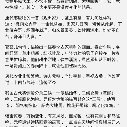
动物冬藏伏土，不饮不食，当春雷隐隐、大地回暖时，它们就
被惊醒了。其实，这主要还是温度变化的结果。
唐代韦应物的一首《观田家》，甚是有趣，有几句这样写
道：“微雨众卉新，一雷惊蛰始。田家几日闲，耕种从此起。丁
壮俱在野，场圃亦就理。归来景常晏，饮犊西涧水。饥劬不自
苦，膏泽且为喜。”
寥寥几句诗，描绘出一幅春季农家耕种的画面。春雷乍响，乡
间阡陌，草木萌新，细花吐蕊，年轻力壮的男子穿梭在一片春
意里忙碌着。他们耕牛犁地，饮牛溪涧，虽然累却从不叫苦，
一场贵如油的春雨降下，就让他们雀跃无比。
唐代农业非常繁荣。诗人元稹，当过宰相，重视农桑，他曾写
过二十四节气诗，流传至今。
我国古代将惊蛰分为三候：一候桃始华，二候仓庚（黄鹂）
鸣，三候鹰化为鸠。元稹对惊蛰的描写贴合这“三候”，他写
道：“阳气初惊蛰，韶光大地周。桃花开蜀锦，鹰老化春鸠。”
轻雷惊春，万物变化，有东风劲、韶光暖，也有花雨香和鸟雀
鸣。元稹通过诗情画意的语言，一点点在天地间慢慢铺展开来