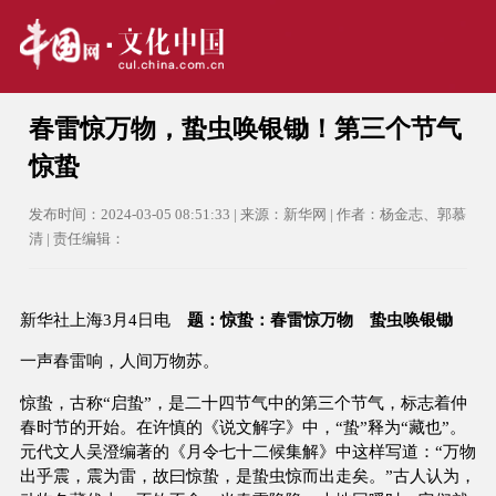
春雷惊万物，蛰虫唤银锄！第三个节气
惊蛰
发布时间：2024-03-05 08:51:33 | 来源：新华网 | 作者：杨金志、郭慕
清 | 责任编辑：
新华社上海3月4日电
题：惊蛰：春雷惊万物 蛰虫唤银锄
一声春雷响，人间万物苏。
惊蛰，古称“启蛰”，是二十四节气中的第三个节气，标志着仲
春时节的开始。在许慎的《说文解字》中，“蛰”释为“藏也”。
元代文人吴澄编著的《月令七十二候集解》中这样写道：“万物
出乎震，震为雷，故曰惊蛰，是蛰虫惊而出走矣。”古人认为，