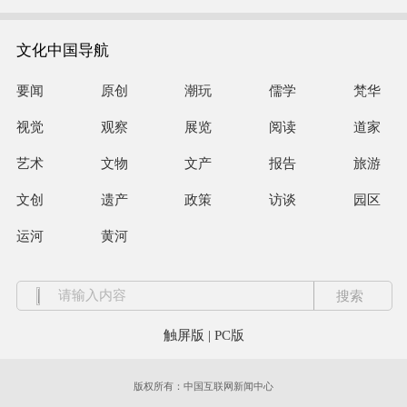
文化中国导航
要闻
原创
潮玩
儒学
梵华
视觉
观察
展览
阅读
道家
艺术
文物
文产
报告
旅游
文创
遗产
政策
访谈
园区
运河
黄河
触屏版
|
PC版
版权所有：中国互联网新闻中心