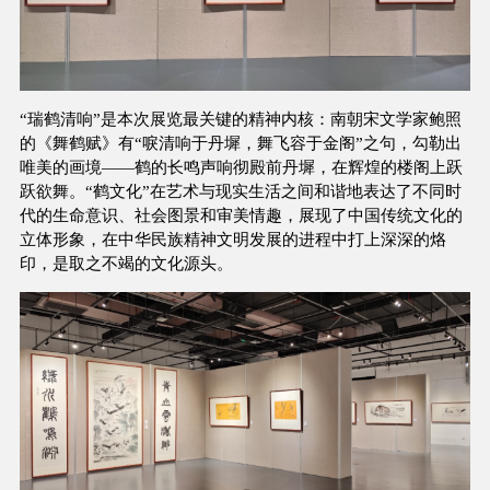
“瑞鹤清响”是本次展览最关键的精神内核：南朝宋文学家鲍照
的《舞鹤赋》有“唳清响于丹墀，舞飞容于金阁”之句，勾勒出
唯美的画境——鹤的长鸣声响彻殿前丹墀，在辉煌的楼阁上跃
跃欲舞。“鹤文化”在艺术与现实生活之间和谐地表达了不同时
代的生命意识、社会图景和审美情趣，展现了中国传统文化的
立体形象，在中华民族精神文明发展的进程中打上深深的烙
印，是取之不竭的文化源头。