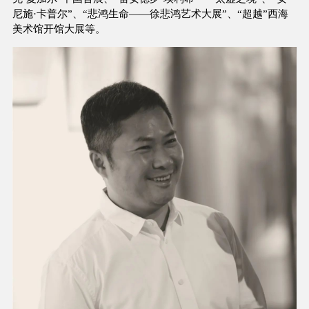
尼施·卡普尔”、“悲鸿生命——徐悲鸿艺术大展”、“超越”西海
美术馆开馆大展等。