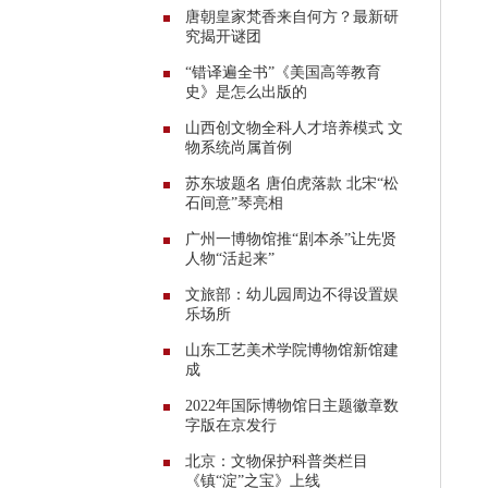
唐朝皇家梵香来自何方？最新研
究揭开谜团
“错译遍全书”《美国高等教育
史》是怎么出版的
山西创文物全科人才培养模式 文
物系统尚属首例
苏东坡题名 唐伯虎落款 北宋“松
石间意”琴亮相
广州一博物馆推“剧本杀”让先贤
人物“活起来”
文旅部：幼儿园周边不得设置娱
乐场所
山东工艺美术学院博物馆新馆建
成
2022年国际博物馆日主题徽章数
字版在京发行
北京：文物保护科普类栏目
《镇“淀”之宝》上线