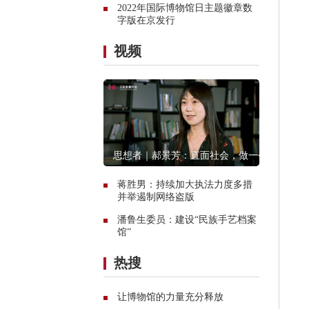
2022年国际博物馆日主题徽章数
字版在京发行
视频
思想者｜郝景芳：直面社会，做一个
创造者
蒋胜男：持续加大执法力度多措
并举遏制网络盗版
潘鲁生委员：建设“民族手艺档案
馆”
热搜
让博物馆的力量充分释放