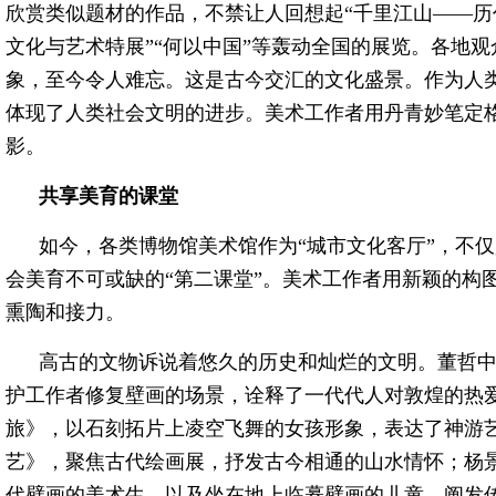
欣赏类似题材的作品，不禁让人回想起“千里江山——历
文化与艺术特展”“何以中国”等轰动全国的展览。各地
象，至今令人难忘。这是古今交汇的文化盛景。作为人
体现了人类社会文明的进步。美术工作者用丹青妙笔定
影。
共享美育的课堂
如今，各类博物馆美术馆作为“城市文化客厅”，不
会美育不可或缺的“第二课堂”。美术工作者用新颖的构
熏陶和接力。
高古的文物诉说着悠久的历史和灿烂的文明。董哲
护工作者修复壁画的场景，诠释了一代代人对敦煌的热
旅》，以石刻拓片上凌空飞舞的女孩形象，表达了神游
艺》，聚焦古代绘画展，抒发古今相通的山水情怀；杨
代壁画的美术生，以及坐在地上临摹壁画的儿童，阐发