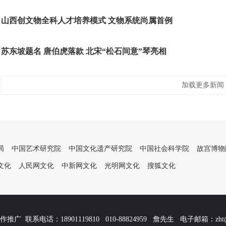
山西创文物全科人才培养模式 文物系统尚属首例
苏东坡题名 唐伯虎落款 北宋“松石间意”琴亮相
加载更多新闻
局
中国艺术研究院
中国文化遗产研究院
中国社会科学院
故宫博物
文化
人民网文化
中新网文化
光明网文化
搜狐文化
推广 联系电话：18901119810 010-88824959 詹先生 电子邮箱：zht@chi