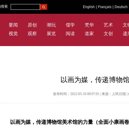
内搜索
English
|
Français
|
Deutsch
要闻
原创
潮玩
儒学
梵华
艺术
文
视觉
观察
展览
阅读
道家
文创
遗
以画为媒，传递博物
发布时间：2022-05-16 09:07:01 | 来源：人民
以画为媒，传递博物馆美术馆的力量（全面小康画