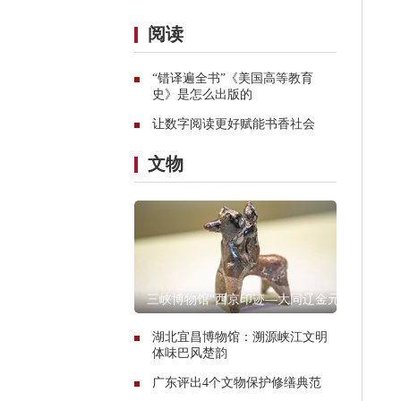
阅读
“错译遍全书”《美国高等教育
史》是怎么出版的
让数字阅读更好赋能书香社会
文物
三峡博物馆“西京印迹—大同辽金元
文物展”
湖北宜昌博物馆：溯源峡江文明
体味巴风楚韵
广东评出4个文物保护修缮典范