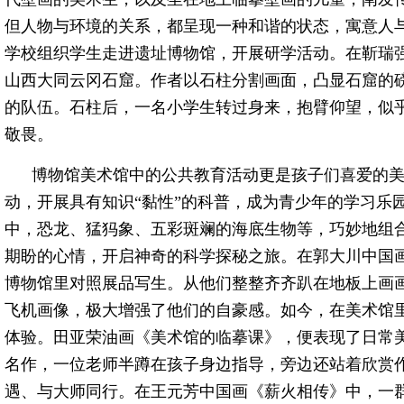
但人物与环境的关系，都呈现一种和谐的状态，寓意人
学校组织学生走进遗址博物馆，开展研学活动。在靳瑞
山西大同云冈石窟。作者以石柱分割画面，凸显石窟的
的队伍。石柱后，一名小学生转过身来，抱臂仰望，似
敬畏。
博物馆美术馆中的公共教育活动更是孩子们喜爱的
动，开展具有知识“黏性”的科普，成为青少年的学习乐
中，恐龙、猛犸象、五彩斑斓的海底生物等，巧妙地组
期盼的心情，开启神奇的科学探秘之旅。在郭大川中国
博物馆里对照展品写生。从他们整整齐齐趴在地板上画画
飞机画像，极大增强了他们的自豪感。如今，在美术馆
体验。田亚荣油画《美术馆的临摹课》，便表现了日常
名作，一位老师半蹲在孩子身边指导，旁边还站着欣赏
遇、与大师同行。在王元芳中国画《薪火相传》中，一