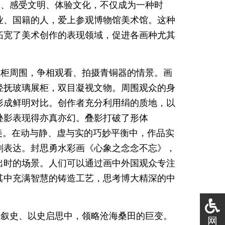
史、感受文明、体验文化，不仅成为一种时
业、国籍的人，爱上参观博物馆美术馆。这种
拓宽了美术创作的表现领域，促进各画种尤其
展柜周围，争相观看、拍摄青铜器的情景。画
轻抚玻璃展柜，双目凝视文物。周围观众的身
形成鲜明对比。创作者充分利用绢的质地，以
叠影表现得亦真亦幻。叠影打破了形体
美。在动与静、虚与实的巧妙平衡中，作品实
刻表达。封思勇水彩画《心象之念念不忘》，
出时的场景。人们可以通过画中外国观众专注
其中充满智慧的铸造工艺，思考博大精深的中
事叙史、以史启思中，领略沧海桑田的巨变。
网