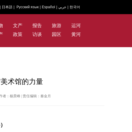
|
日本語
|
Русский язык
|
Español
|
عربي
|
한국어
物
文产
报告
旅游
运河
产
政策
访谈
园区
黄河
馆美术馆的力量
日报 | 作者：杨景峰 | 责任编辑：秦金月
卷）