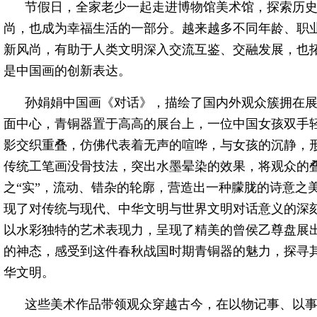
节假日，全家老少一起走进博物馆美术馆，探索历
尚，也成为幸福生活的一部分。越来越多不同年龄、职
新风尚，有助于人类文明深入交流互鉴、交融发展，也
是中国画的创新表达。
孙娟娟中国画《对话》，描绘了国内外观众簇拥在
面中心，青铜器置于高高的展台上，一位中国女孩双手
影交织重叠，仿佛代表着无声的喧哗，与女孩的沉静，
传统工笔画没骨技法，突出水墨晕染的效果，将观众的
之“实”，流动、错杂的轮廓，营造出一种朦胧的诗意之
现了对传统与现代、中华文明与世界文明对话意义的深
以水彩独特的艺术表现力，呈现了精美的曾侯乙尊盘展
的神态，感受到这件春秋战国时期青铜器的魅力，探寻
华文明。
这些美术作品带领观众穿越古今，在以物记事、以