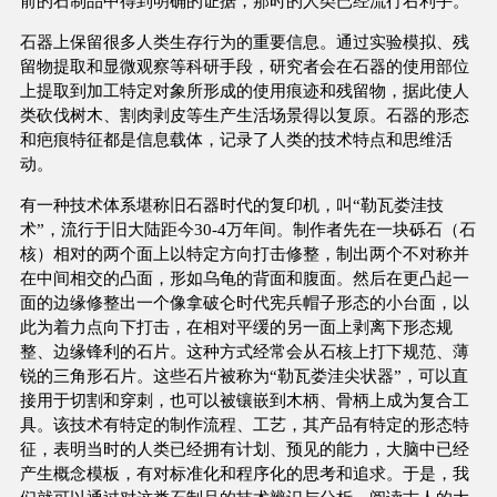
前的石制品中得到明确的证据，那时的人类已经流行右利手。
石器上保留很多人类生存行为的重要信息。通过实验模拟、残
留物提取和显微观察等科研手段，研究者会在石器的使用部位
上提取到加工特定对象所形成的使用痕迹和残留物，据此使人
类砍伐树木、割肉剥皮等生产生活场景得以复原。石器的形态
和疤痕特征都是信息载体，记录了人类的技术特点和思维活
动。
有一种技术体系堪称旧石器时代的复印机，叫“勒瓦娄洼技
术”，流行于旧大陆距今30-4万年间。制作者先在一块砾石（石
核）相对的两个面上以特定方向打击修整，制出两个不对称并
在中间相交的凸面，形如乌龟的背面和腹面。然后在更凸起一
面的边缘修整出一个像拿破仑时代宪兵帽子形态的小台面，以
此为着力点向下打击，在相对平缓的另一面上剥离下形态规
整、边缘锋利的石片。这种方式经常会从石核上打下规范、薄
锐的三角形石片。这些石片被称为“勒瓦娄洼尖状器”，可以直
接用于切割和穿刺，也可以被镶嵌到木柄、骨柄上成为复合工
具。该技术有特定的制作流程、工艺，其产品有特定的形态特
征，表明当时的人类已经拥有计划、预见的能力，大脑中已经
产生概念模板，有对标准化和程序化的思考和追求。于是，我