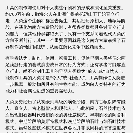
工具的制作与使用对于人类这个物种的形成和演化至关重要。
约700万年前，撒海尔人在非洲乍得的托迈山下开始直立行
走，人类这个生物种群宣告诞生，其后经历原初人、地猿等阶
段。在演化为南方古猿阶段时，有很多类群都具备过直立行走
的能力，但其他种群都绝灭了，只有一个支系向着现代人类的
方向不断前行，其中一个重要原因就是这支南方古猿掌握了石
器制作的“独门绝技”，从而在演化竞争中脱颖而出。
有学者认为，制作、使用、携带工具，促使早期人类将偶尔两
足蹒跚行走的尝试演变成日常的行为方式；还有学者将能够直
立行走、尚不会制作工具的早期人类称为“前人”或“自然人”，
能制作工具的人类才是“今人”或“社会人”。工具制作使人类进
一步脱离一般动物所具有的生物本能，成为向人类特有的行为
能力和社会属性迈进的重要驱动力。
人类历史经历了从初级到高级的演化阶段。南方古猿以降有能
人、直立人、古老型智人和现代人。与此相应，石器技术也依
次出现旧石器时代最初阶段的奥杜威模式、早期阶段的阿舍利
模式、中期阶段的莫斯特模式和晚期阶段的石叶与细石叶技术
模式。虽然这些技术模式在世界各地并非以同样的演替速度与