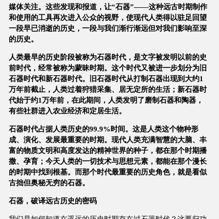
媒体关注。这些发现和报道，让“石器”——这种远古时期制作
和使用的工具再次进入公众的视野，使现代人类得以驻足回望
一段早已消逝的历史，一段与我们渐行渐远但对我们影响至深
的历史。
人类最早的历史阶段被称为石器时代，是文字被发明以前的史
前时代，经常被称为蒙昧时期。这个时代又被进一步划分为旧
石器时代和新石器时代。旧石器时代从打制石器出现到大约1
万年前截止，人类过着狩猎采集、居无定所的生活；新石器时
代始于约1万年前，在此期间，人类发明了磨制石器和陶器，
有些社群进入农业经济和定居生活。
石器时代占据人类历史的99.9%时间。这是人类这个物种形
成、演化、发展最重要的时期。现代人类充满智慧的大脑、丰
富的物质文明和高度发达的精神世界的种子，都在那个时期播
撒、孕育；今天人类的一切技术与思想元素，都能在那个漫长
的时期中找到根基。而那个时代最重要的历史角色，就是看似
古拙但奥秘无穷的石器。
石器，破译远古历史的密码
我们是如何知道在遥远的历史时期存在过石器时代？这要归功