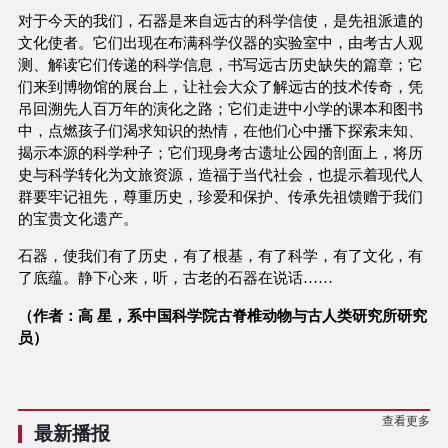
对于今天的我们，石器是来自远古的科学信使，是先祖派遣的
文化使者。它们出现在布满科学仪器的实验室中，由考古人观
测、解读它们传递的科学信息，书写远古历史缺失的篇章；它
们来到博物馆的展台上，让社会大众了解远古的技术传奇，凭
吊回溯先人百万年的演化之路；它们走进中小学的课本和图书
中，点燃孩子们渴求知识的热情，在他们心中播下探索未知、
揭示本源的科学种子；它们现身考古遗址公园的剖面上，将历
史与科学转化为文旅资源，造福于当代社会，也提示着现代人
群要牢记祖先，尊重历史，珍爱和保护、传承先祖馈赠于我们
的宝贵文化遗产。
石器，使我们有了历史，有了根基，有了科学，有了文化，有
了底蕴。静下心来，听，古老的石器在说话……
（作者：高 星，系中国科学院古脊椎动物与古人类研究所研究
员）
查看更多
最新播报