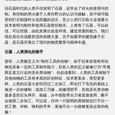
旧石器时代的人类不但发明了石器，还学会了对火的使用与控
制。有控制的用火缘于人类对野火的认识与接触，其中很可能
受到打石制器时火花四溅的启示，至少人类打石取火这项重大
技术发明与制作和使用石器密切相关。人类有了石器，可以砍
伐，可以挖掘，由此发展出改造环境、建造房屋的能力。我们
现在居住在温暖舒适的高楼大厦，岂不知最早的建筑缘于石
器，是石器开凿出了现代的物质繁荣与精神丰盛。
石器，人类演化的推手
曾经，人类被定义为“制作工具的动物”。由于后来发现有些动
物也具备一定的工具制作能力，目前人类的定义被修订为“常规
两足直立行走的灵长类动物”。但必须看到，人类的工具相较于
其他动物的工具有本质的区别特征，技术更复杂，类型更多
样。人类的石器大多经历过二次加工，即在打下毛坯的基础上
做进一步的修制，或加工刃缘，或修理把手，其他灵长类动物
最多是把石头摔开、敲破，从中拣取带尖刃者直接使用，断不
会做第二步加工。可以说，任何一只聪明的黑猩猩也打不出一
把工整、对称、锋利的手斧，更做不出一台能够复杂运算的电
脑！