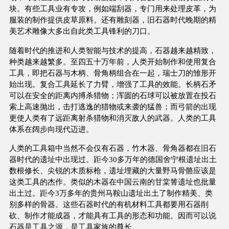
块。有些工具业有专攻，例如端刮器，专门用来处理皮革，为
服装的制作提供皮草原料。还有雕刻器，旧石器时代晚期的精
美艺术雕像大多出自此类工具锋利的刀口。
随着时代的推进和人类智能与技术的提高，石器越来越精致，
种类越来越繁多。至四五十万年前，人类开始制作和使用复合
工具，即把石器与木柄、骨角柄组合在一起，瑞士刀的雏形开
始出现。复合工具延长了力臂，增强了工具的效能。长柄石矛
可以在安全的距离内搏杀猎物；浑圆的石球可以被放置在投石
索上高速抛出，击打逃逸的猎物或来袭的猛兽；而弓箭的出现
更使人类有了远距离射杀猎物和消灭敌人的武器。人类的工具
体系在阔步向现代迈进。
人类的工具箱中当然不会仅有石器，竹木器、骨角器都在旧石
器时代的遗址中出现过。距今30多万年的德国舍宁根遗址出土
数根修长、尖锐的木质标枪，遗址埋藏的大量野马骨骼应该是
这类工具的杰作。类似的木器在中国云南的甘棠箐遗址也批量
出土过。距今3万多年的贵州马鞍山遗址出土了制作精美、类
别多样的骨器。这些石器时代的有机材料工具都要用石器削
砍、制作才能成器，才能具有工具的形态和功能。因而可以说
石器是工具之源，是工具家族的尊长。