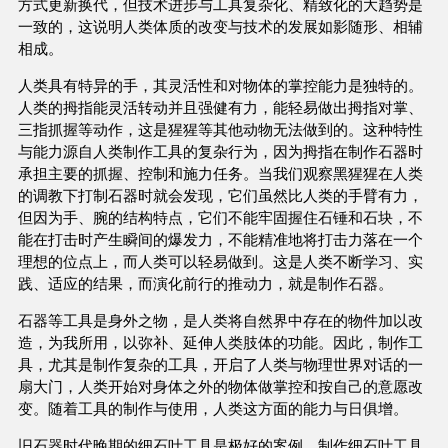
方式更新换代，但技术进步与工具复杂化、精致化的大趋势是
一致的，这说明人类体质的改变与技术的发展如影随形、相辅
相成。
人类具有特异的手，其灵活性和对物体的掌控能力是独特的。
人类的拇指能灵活转动并且强健有力，能轻易做出拇指对掌、
三指抓握等动作，这是猩猩等其他动物无法做到的。这种特性
与能力源自人类制作工具的复杂行为，因为拇指在制作石器时
承担主要的抓握、控制和施力任务。当我们观察黑猩猩在人类
的调教下打制石器时就会发现，它们虽然比人类的手臂有力，
但因为手、腕的结构特点，它们不能牢固握住石锤和石块，不
能在打击时产生瞬间的爆发力，不能精准地将打击力落在一个
理想的位点上，而人类可以轻易做到。这是人类不断学习、实
践、适应的结果，而演化前行的推动力，就是制作石器。
石器等工具是身外之物，是人类将自然界中存在的物件加以改
造，为我所用，以弥补、延伸人类肢体的功能。因此，制作工
具，尤其是制作复杂的工具，开启了人类与物理世界对话的一
扇大门，人类开始对身体之外的物体做掌控和按自己的意愿改
变。随着工具的制作与使用，人类这方面的能力与日俱增。
旧石器时代晚期的细石叶工具是极好的案例。制作细石叶工具