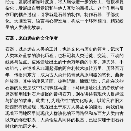
经元，发展出前额叶皮质，将大脑做进一步的分工、链接和复
杂化，发展出自我意识和与他人互动的新模式。这个作用与反
作用的耦合过程，引擎就是石器的制作。制作石器、手部变
化、大脑发育、语言与心智发展，构成一个环环相扣、精彩纷
呈的人类演化故事。
石器，来自远古的文化使者
石器，既是远古人类的工具，也是文化与历史的符号，记录了
人类筚路蓝缕的演化历程，也标记着人类迁徙、交流、互动的
线路与位点。皮洛遗址出土的十余万年前的手斧、薄刃斧、手
镐组合，讲述着从非洲起源的阿舍利技术辗转万里、历经百万
年，传播到东方，成为古人类开拓青藏高原利器的悠长、曲折
的故事。其中的凄风苦雨、披荆斩棘、慷慨悲歌，只能在这些
石器的历史层纹中找到蛛丝马迹；下马碑遗址出土的赤铁矿研
磨器和用锋利石片镶嵌的带柄石刀，则在讲述着现代人群起源
与扩散的故事。此类“行为现代性”的文化标识，以前只在旧大
陆西部有所发现，现在出土于东方人类故乡的腹地，向我们展
现着不同地区早期现代人群演化的不同路径和东西方人类自古
以来的绵密联系，人类命运共同体的根基，已经深埋于旧石器
时代的地层之中。