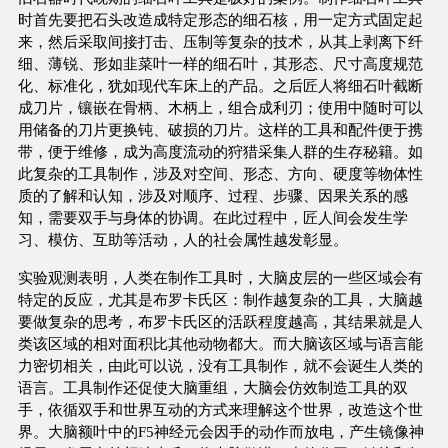
时首先要把石头改造成特定形态的细石核，用一定方式固定起
来，然后采取间接打击、压制等复杂的技术，从其上剥离下纤
细、薄锐、形如韭菜叶一样的细石叶，其形态、尺寸高度规范
化、标准化，犹如现代车床上的产品。之后匠人将细石叶截断
成刀片，镶嵌在骨柄、木柄上，组合成利刃；使用中随时可以
用储备的刀片更换钝、破损的刀片。这样的工具和配件便于携
带，便于维修，成为高度流动的狩猎采集人群的生存秘籍。如
此复杂的工具制作，涉及对空间、形态、方向、硬度等物体性
质的了解和认知，涉及对顺序、过程、步骤、因果关系的感
知，需要双手与身体的协调。在此过程中，匠人间会发生学
习、模仿、互助等活动，人的社会属性越发彰显。
实验观测表明，人类在制作工具时，大脑皮层的一些区域会有
特定的反应，尤其是布罗卡氏区：制作越复杂的工具，大脑越
要做复杂的思考，布罗卡氏区的活跃程度越高，其结果就是人
类该区域的相对面积比其他动物都大。而大脑该区域与语言能
力密切相关，由此可以说，没有工具制作，就不会诞生人类的
语言。工具制作还促使大脑重组，大脑会仿效制造工具的双
手，依循双手和世界互动的方式来理解这个世界，改造这个世
界。大脑额叶中的F5神经元会因手的动作而放电，产生镜像神