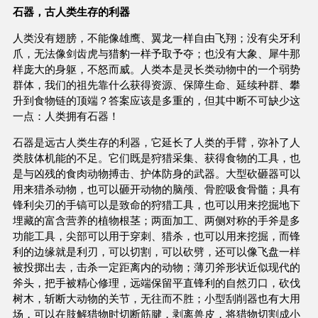
石器，古人类生存的利器
人类没有翅膀，不能像雄鹰、翼龙一样自由飞翔；没有尖牙利
爪，无法像剑齿虎与猎豹一样予取予夺；也没有大象、犀牛那
样庞大的身躯，不怒而威。人类本是灵长类动物中的一个弱势
群体，我们的祖先靠什么获得资源、保障生命、延续种群、攀
升到食物链的顶端？答案应该是多重的，但其中断不可缺少这
一点：人类拥有石器！
石器是远古人类生存的利器，它延长了人类的手臂，弥补了人
类肢体机能的不足。它们既是狩猎采集、获得食物的工具，也
是与凶残的食肉动物搏击、护体防身的武器。大型砍砸器可以
用来猎杀动物，也可以砸开动物的脑颅、骨腔吸食骨髓；具有
锋利尖刃的手镐可以是致命的狩猎工具，也可以用来挖掘地下
埋藏的富含营养的植物根茎；两面加工、两侧对称的手斧是多
功能工具，尖部可以用于穿刺、猎杀，也可以用来挖掘，而锋
利的边缘就是利刃，可以切割，可以砍劈，还可以像飞盘一样
被投掷出去，击杀一定距离内的动物；薄刃斧形状近似现代的
斧头，把手被精心修理，远端保留平直锋利的自然刃口，砍伐
树木，斩断大动物的关节，无往而不胜；小型刮削器也有大用
场，可以在肢解猎物时切断筋腱，剥离兽皮，将猎物切割成小