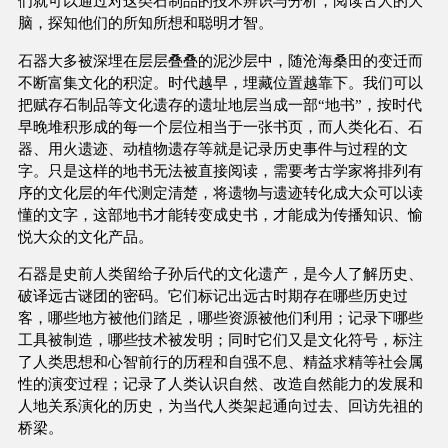
们就可以通过对这类石制品的技术辨识与分析，阅读古人的大
脑，探知他们的所知所想和聪明才智。
石器大多被深埋在层层叠叠的泥沙层中，随沧海桑田的变迁而
不断富集文化的积淀。时代越早，埋藏位置越靠下。我们可以
把赋存石制品等文化遗存的遗址地层当成一部“地书”，按时代
早晚堆积形成的每一个层位相当于一张书页，而人类化石、石
器、用火遗迹、动植物遗存等就是记录历史事件与过程的文
字。只是这样的地书无法被直接阅读，需要考古学家将排列有
序的文化层的年代测定清楚，将遗物与遗迹转化成大众可以读
懂的文字，这部地书才能转变成史书，才能成为传播知识、愉
悦大众的文化产品。
石器是史前人类留给子孙后代的文化遗产，是今人了解历史、
破译远古谜团的密码。它们标记出远古时期存在哪些历史过
客，哪些地方被他们踏足，哪些资源被他们利用；记录下哪些
工具被制造，哪些技术被发明；同时它们又是文化符号，标注
了人类思想和心智前行的历程和自强不息、精益求精等社会属
性的演变过程；记录了人类认识自然、改造自然能力的发展和
人地关系演化的历史，为当代人类架起通向过去、回访先祖的
桥梁。