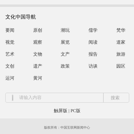
文化中国导航
要闻
原创
潮玩
儒学
梵华
视觉
观察
展览
阅读
道家
艺术
文物
文产
报告
旅游
文创
遗产
政策
访谈
园区
运河
黄河
触屏版
|
PC版
版权所有：中国互联网新闻中心