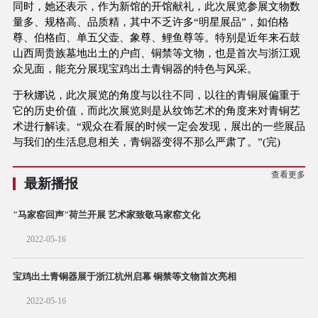
同时，她还表示，作为新馆的开馆献礼，此次展览参展文物数
量多、规格高、品质精，其中不乏许多“明星展品”，如伯格
尊、伯格卣、单五父壶、象尊、鲤鱼尊等。特别是近年来石鼓
山西周贵族墓地出土的户卣、铜禁等文物，也是首次与浙江观
众见面，能充分展现宝鸡出土青铜器的特色与风采。
于秋娜说，此次展览的角度与以往不同，以往的青铜展偏重于
它的历史价值，而此次展览则是从纹饰艺术的角度来对青铜艺
术进行解读。“观众在看展的时候一定会发现，展出的一些展品
与我们的生活息息相关，青铜器变得不那么严肃了。”(完)
查看更多
最新播报
"马家窑回声"荷兰开展 艺术家致敬马家窑文化
2022-05-16
宝鸡出土青铜器展于浙江杭州启幕 铜禁等文物首次亮相
2022-05-16