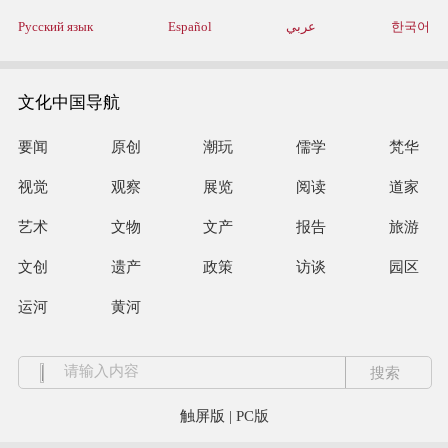
Русский язык
Español
عربي
한국어
文化中国导航
要闻
原创
潮玩
儒学
梵华
视觉
观察
展览
阅读
道家
艺术
文物
文产
报告
旅游
文创
遗产
政策
访谈
园区
运河
黄河
触屏版
|
PC版