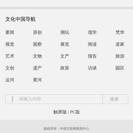
文化中国导航
要闻
原创
潮玩
儒学
梵华
视觉
观察
展览
阅读
道家
艺术
文物
文产
报告
旅游
文创
遗产
政策
访谈
园区
运河
黄河
触屏版
|
PC版
版权所有：中国互联网新闻中心