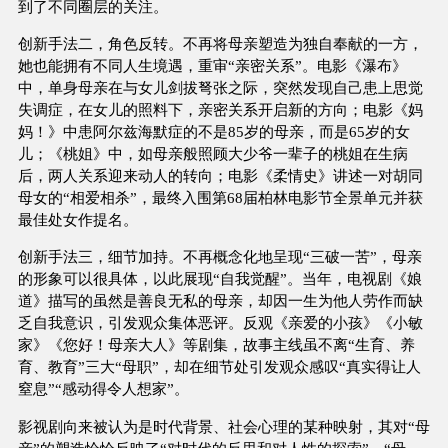
到了不同圈层的关注。
创新手法二，角色反转。不再将母亲塑造为独自奉献的一方，
她也能拥有不同人生境遇，重审“亲密关系”。电影《瀑布》
中，单身母亲在与女儿剑拔弩张之际，突然发现自己患上思觉
失调症，在女儿的照料下，亲密关系开启新的方向；电影《妈
妈！》中患阿尔兹海默症的不是85岁的母亲，而是65岁的女
儿；《桃姐》中，如母亲般照顾大少爷一辈子的桃姐在生病
后，两人关系迎来动人的转向；电影《柔情史》讲述一对胡同
母女的“相爱相杀”，最终入围第68届柏林电影节全景单元并获
最佳处女作提名。
创新手法三，细节加持。不再概念化地呈现“三破一苦”，母亲
的形象可以很具体，以此展现“自我觉醒”。当年，电视剧《娘
道》描写的虽然是善良无私的母亲，却因一生为他人劳作而缺
乏自我意识，引发观众集体恶评。反观《亲爱的小孩》《小敏
家》《您好！母亲大人》等剧集，故事主线虽不离“生育、养
育、教育”三大“母职”，却在细节处引发观众感叹“真实得让人
窒息”“感动得令人想家”。
影视剧向来被认为是时代背景、社会心理的某种映射，其对“母