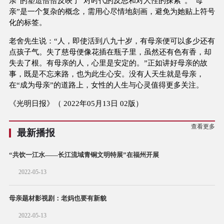
亲”的塑造恰恰反映了“对时代的反思和对人性的探索”。“母
亲”是一个复杂的概念，需用心尽情地刻画，避免为她贴上符号
化的标签。
老舍先生说：“人，即使活到八九十岁，有母亲便可以多少还有
点孩子气。失了慈母便像花插在瓶子里，虽然还有色有香，却
失去了根。有母亲的人，心里是安定的。”正如讲好母亲的故
事，既是不忘来路，也为此生心安。没有人天生就是母亲，
在“成为母亲”的道路上，女性的人生与心灵值得更多关注。
《光明日报》（ 2022年05月13日 02版）
查看更多
最新播报
“共饮一江水——长江流域青铜文明特展”在福州开展
2022-05-13
母亲题材影视剧：老妈也要有新貌
2022-05-13