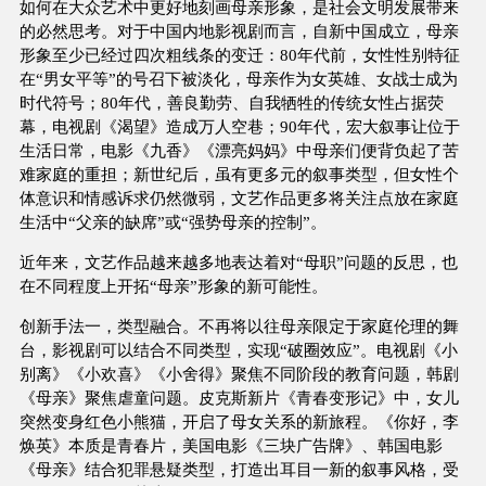
如何在大众艺术中更好地刻画母亲形象，是社会文明发展带来
的必然思考。对于中国内地影视剧而言，自新中国成立，母亲
形象至少已经过四次粗线条的变迁：80年代前，女性性别特征
在“男女平等”的号召下被淡化，母亲作为女英雄、女战士成为
时代符号；80年代，善良勤劳、自我牺牲的传统女性占据荧
幕，电视剧《渴望》造成万人空巷；90年代，宏大叙事让位于
生活日常，电影《九香》《漂亮妈妈》中母亲们便背负起了苦
难家庭的重担；新世纪后，虽有更多元的叙事类型，但女性个
体意识和情感诉求仍然微弱，文艺作品更多将关注点放在家庭
生活中“父亲的缺席”或“强势母亲的控制”。
近年来，文艺作品越来越多地表达着对“母职”问题的反思，也
在不同程度上开拓“母亲”形象的新可能性。
创新手法一，类型融合。不再将以往母亲限定于家庭伦理的舞
台，影视剧可以结合不同类型，实现“破圈效应”。电视剧《小
别离》《小欢喜》《小舍得》聚焦不同阶段的教育问题，韩剧
《母亲》聚焦虐童问题。皮克斯新片《青春变形记》中，女儿
突然变身红色小熊猫，开启了母女关系的新旅程。《你好，李
焕英》本质是青春片，美国电影《三块广告牌》、韩国电影
《母亲》结合犯罪悬疑类型，打造出耳目一新的叙事风格，受