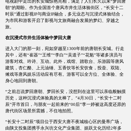
电视剧中走出的长安城惊艳亮相，满足了人们长久以来“梦回唐
朝”的期盼。作为全国首个唐风市井生活体验街区，“长安十二
时辰”通过影视IP与商业IP融合，多元业态与沉浸式体验结合，
为市民和游客开启了影视与文旅商融合发展的梦幻、穿越之
旅。
在沉浸式市井生活体验中梦回大唐
进入大门的那一刻，宛如穿越至1300年前的唐朝长安城。行走
其中，还有“崔器”“王维”“李白”“吴道子”“花魁”等诸多演员与
游客对戏、吟诗、互动。此外，戏馆、踏歌台、乐游园等唐风
建筑，杏仁酪、上元油锤、五香饮等长安饮食，投壶、双陆、
傩戏等唐风娱乐活动应有尽有。游客可以全方位、全体验、全
身心地回到唐朝。
“之前总说梦回唐朝、梦回长安，没想到在这里可以亲临般触摸
历史，这种沉浸式体验真的太棒了。”4月30日，“长安十二时
辰”开市首日，与朋友一起前来的“00后”李一婷被这高度还原的
唐代街区场景所震撼，不住地拍照。
“长安十二时辰”项目位于西安大唐不夜城核心区的曼蒂广场，
由陕文投集团携手永兴坊文化产业集团、娱跃文化历经2年多