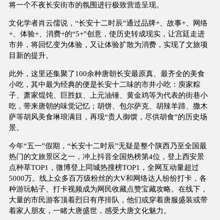
将一个不夜长安街市的氛围进行极致营造呈现。
文化学者肖云儒说，“长安十二时辰”通过品牌+、故事+、网络
+、体验+、消费+的“5+”创意，使历史转成现实，让宫廷走进
市井，将回忆变为体验，又让体验扩散为消费，实现了文旅项
目新的提升。
此外，这里还集聚了100余种唐朝长安最原真、最齐全的美食
小吃，其中最为经典的便是长安十二味的市井小吃：庾家粽
子、萧家馄饨、巨胜奴、上元油锤、黄金鸡等为代表的街巷小
吃，带来唐朝的味觉记忆；胡饼、包尔萨克、胡辣羊蹄、撒木
萨等胡风美食琳琅满目，再现“贵人御馔，尽供胡食”的历史场
景。
今年“五一”假期，“长安十二时辰”无疑是整个陕西乃至全国最
热门的文旅景区之一，冲上抖音全国热榜第4位，登上西安景
点种草TOP1，微博登上同城热搜榜TOP1，全网互动量超过
5000万。线上众多百万级粉丝的大V和网络达人纷纷打卡，各
种游玩帖子、打卡视频成为网民收藏点赞宝藏攻略。在线下，
大量的市民游客顶着烈日有序排队，他们或穿着唐服盛装或带
着家人朋友，一睹大唐盛世，感受大唐文化魅力。