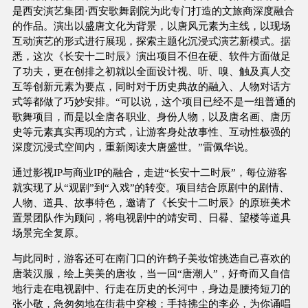
是西安演艺集团·西安歌舞剧院为此专门打造的文旅商深度融合
的作品。演出以盛唐文化为背景，以唐风元素为主线，以现场
互动演艺的形式进行展现，探索主题化沉浸式演艺新模式。据
悉，这次《长安十二时辰》演出项目不但在硬、软件方面做足
了功夫，更在创排之初就以全面设计视、听、嗅、触及真人交
互等创新元素为要点，同时对于历史典故的融入、人物对话方
式等都做了巧妙安排。“可以说，这个项目已经不是一组普通的
歌舞项目，而是以全唐各职业、身份人物，以及唐名画、唐历
史等元素真实再现的方式，让游客身处故事性、互动性极强的
深度沉浸式空间内，重新阅读大唐盛世。”雷佩华说。
通过影视IP与商业IP的融合，走进“长安十二时辰”，每位游客
就实现了从“观剧”到“入戏”的转变。项目结合原剧中的剧情、
人物、道具、故事特色，邀请了《长安十二时辰》的原班美术
置景团队作为顾问，将电视剧中的靖安司、日晷、望楼等道具
场景完全复原。
与此同时，游客还可在南门口的许鹤子美妆馆挑选自己喜欢的
唐装汉服，绘上美美的唐妆，当一回“唐潮人”，好奇而又自信
地行走在电视剧中、行走在历史的长河中，身边是腰挎短刀的
张小敬，急匆匆地在街巷中穿梭；手持拂尘的李必，为你诵唱