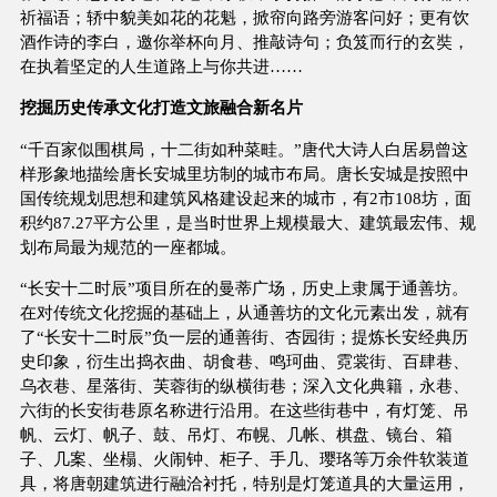
祈福语；轿中貌美如花的花魁，掀帘向路旁游客问好；更有饮
酒作诗的李白，邀你举杯向月、推敲诗句；负笈而行的玄奘，
在执着坚定的人生道路上与你共进……
挖掘历史传承文化打造文旅融合新名片
“千百家似围棋局，十二街如种菜畦。”唐代大诗人白居易曾这
样形象地描绘唐长安城里坊制的城市布局。唐长安城是按照中
国传统规划思想和建筑风格建设起来的城市，有2市108坊，面
积约87.27平方公里，是当时世界上规模最大、建筑最宏伟、规
划布局最为规范的一座都城。
“长安十二时辰”项目所在的曼蒂广场，历史上隶属于通善坊。
在对传统文化挖掘的基础上，从通善坊的文化元素出发，就有
了“长安十二时辰”负一层的通善街、杏园街；提炼长安经典历
史印象，衍生出捣衣曲、胡食巷、鸣珂曲、霓裳街、百肆巷、
乌衣巷、星落街、芙蓉街的纵横街巷；深入文化典籍，永巷、
六街的长安街巷原名称进行沿用。在这些街巷中，有灯笼、吊
帆、云灯、帆子、鼓、吊灯、布幌、几帐、棋盘、镜台、箱
子、几案、坐榻、火闹钟、柜子、手几、璎珞等万余件软装道
具，将唐朝建筑进行融洽衬托，特别是灯笼道具的大量运用，