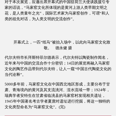
对于本次展览，应邀出席开幕式的中国驻荷兰大使谈践援引专
家的话说，“马家窑文化所体现的是黄河上游人类早期文明之
花，是人类童年之光”，国际艺术家为马家窑创作，可谓“和人
类的祖先对话，为人类文明的交流创作”。
开幕式上，一匹“纸马”被抬入场中，以此向马家窑文化致
敬。 德永健 摄
代尔夫特市长拜斯特菲尔德表示，代尔夫特以陶瓷制作闻名，
近年来与中国的交流合作十分密切；14日的展览将融入马家窑
文化的陶艺作品带到代尔夫特，让人一窥“中国古代陶瓷文化的
当代诠释”。
5000多年前，马家窑文化在中国西北地区形成，主要分布于甘
肃、青海境内的黄河及其支流洮河、湟水流域一带；1924年，
瑞典学者安特生在甘肃省临洮县的马家窑村发现相关遗址，
1945年中国著名考古学者夏鼐对遗址进行挖掘，将这一独特的
文化类型命名为“马家窑文化”。(完)