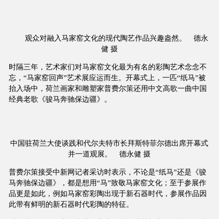
观众对融入马家窑文化的现代陶艺作品兴趣盎然。 德永
健 摄
时隔三年，艺术家们对马家窑文化最为有名的彩陶艺术念念不
忘，“马家窑回声”艺术展应运而生。开幕式上，一匹“纸马”被
抬入场中，荷兰画家和雕塑家普费尔策还用中文高歌一曲中国
经典老歌《骏马奔驰保边疆》。
中国驻荷兰大使谈践和代尔夫特市长拜斯特菲尔德出席开幕式
并一道观展。 德永健 摄
普费尔策接受中新网记者采访时表示，不论是“纸马”还是《骏
马奔驰保边疆》，都是想用“马”致敬马家窑文化；至于参展作
品更是如此，例如马家窑彩陶出现于新石器时代，参展作品因
此带有鲜明的新石器时代彩陶的特征。