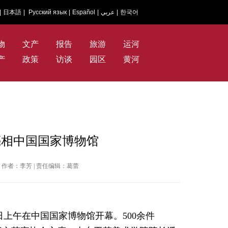
|
日本語
|
Русский язык
|
Español
|
عربي
|
한국어
物
文产
报告
旅游
运河
产
政策
访谈
园区
黄河
亮相中国国家博物馆
国网 | 作者：李芳 | 责任编辑：葛蕾
日上午
在中国国家博物馆开幕。
5
00
余件