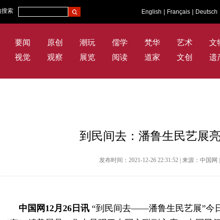
内搜索
English
|
Français
|
Deutsch
要闻
原创
潮玩
儒学
梵华
艺术
文
视觉
观察
展览
阅读
道家
文创
遗
到民间去：潘鲁生民艺展
发布时间：2021-12-26 22:31:52 | 来源：中
中国网
1
2
月
2
6
日讯
“
到民间去
——潘鲁生民艺展
”今