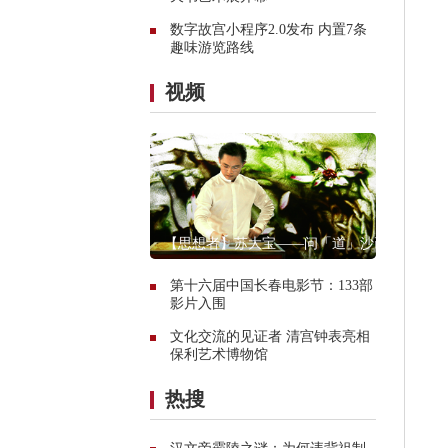
数字故宫小程序2.0发布 内置7条
趣味游览路线
视频
【思想者】苏大宝——问「道」沙画
第十六届中国长春电影节：133部
影片入围
文化交流的见证者 清宫钟表亮相
保利艺术博物馆
热搜