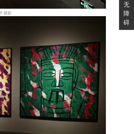
无
障
平 摄影
碍