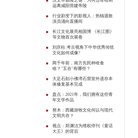
汉文帝霸陵之谜：为何违背祖制
远离咸阳营建帝陵
行业剧变下的影视人：热钱退散
演员涌向直播间
长江文化展亮相国博 《长江图》
等文物首次展卷
刘庆柱:考古视角下中华优秀传统
文化如何成像?
两千年前，南方先民种啥食
啥？"五谷"有哪些？
大足石刻小佛湾石窟室外遗存本
体修复基本完成
盘点：2021年，我们拥有这些青
年文学作品
努木：西藏游牧文化何以与现代
文明共存？
视点：郑渊洁为维权停刊《童话
大王》的背后