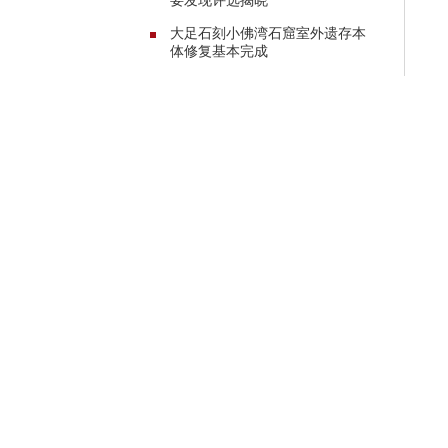
要发现评选揭晓
大足石刻小佛湾石窟室外遗存本
体修复基本完成