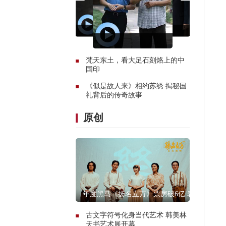
梵天东土，看大足石刻烙上的中
国印
《似是故人来》相约苏绣 揭秘国
礼背后的传奇故事
原创
年度黑马《扬名立万》票房破6亿 表
现远超预期
古文字符号化身当代艺术 韩美林
天书艺术展开幕