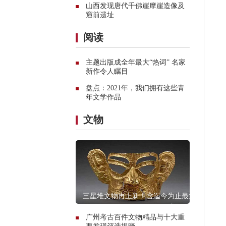
山西发现唐代千佛崖摩崖造像及
窟前遗址
阅读
主题出版成全年最大“热词” 名家
新作令人瞩目
盘点：2021年，我们拥有这些青
年文学作品
文物
三星堆文物再上新！含迄今为止最大
青铜神坛
广州考古百件文物精品与十大重