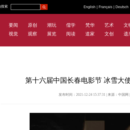
内搜索
English
|
Français
|
Deutsch
要闻
原创
潮玩
儒学
梵华
艺术
文
视觉
观察
展览
阅读
道家
文创
遗
第十六届中国长春电影节 冰雪大
发布时间：2021-12-24 15:37:31 | 来源：中