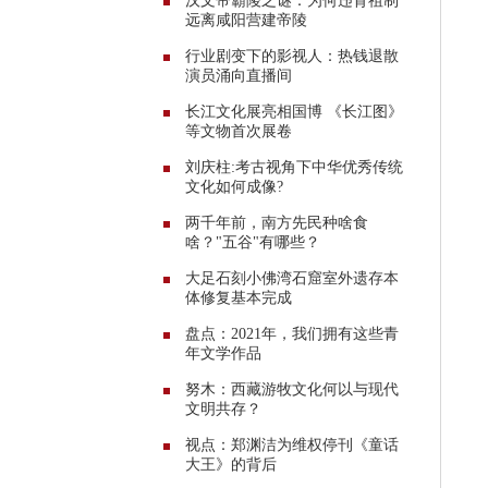
汉文帝霸陵之谜：为何违背祖制
远离咸阳营建帝陵
行业剧变下的影视人：热钱退散
演员涌向直播间
长江文化展亮相国博 《长江图》
等文物首次展卷
刘庆柱:考古视角下中华优秀传统
文化如何成像?
两千年前，南方先民种啥食
啥？"五谷"有哪些？
大足石刻小佛湾石窟室外遗存本
体修复基本完成
盘点：2021年，我们拥有这些青
年文学作品
努木：西藏游牧文化何以与现代
文明共存？
视点：郑渊洁为维权停刊《童话
大王》的背后