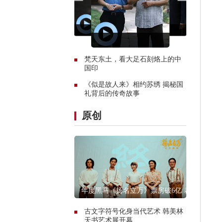
梵天东土，看大足石刻烙上的中
国印
《似是故人来》相约苏绣 揭秘国
礼背后的传奇故事
原创
年度黑马《扬名立万》票房破6亿 表
现远超预期
古文字符号化身当代艺术 韩美林
天书艺术展开幕