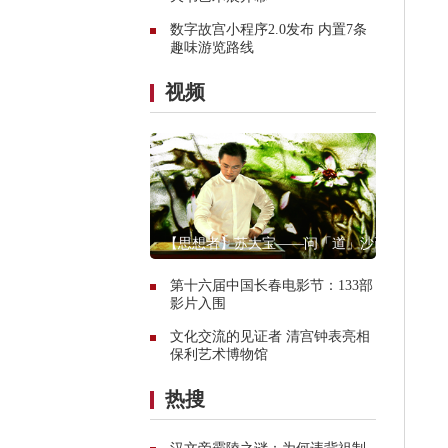
数字故宫小程序2.0发布 内置7条
趣味游览路线
视频
【思想者】苏大宝——问「道」沙画
第十六届中国长春电影节：133部
影片入围
文化交流的见证者 清宫钟表亮相
保利艺术博物馆
热搜