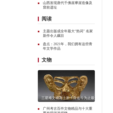
山西发现唐代千佛崖摩崖造像及
窟前遗址
阅读
主题出版成全年最大“热词” 名家
新作令人瞩目
盘点：2021年，我们拥有这些青
年文学作品
文物
三星堆文物再上新！含迄今为止最大
青铜神坛
广州考古百件文物精品与十大重