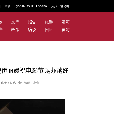
|
日本語
|
Русский язык
|
Español
|
عربي
|
한국어
物
文产
报告
旅游
运河
产
政策
访谈
园区
黄河
使伊丽媛祝电影节越办越好
国网 | 作者：佚名 | 责任编辑：葛蕾