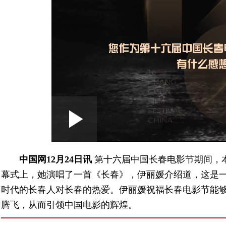
Loaded
:
Play
0:00
/
--:--
Play
1.67%
Video
中国网12月24日讯
第十六届中国长春电影节期间，
幕式上，她演唱了一首《长春》，
伊丽媛介绍道，
这是
时代的长春人对长春的热爱。
伊丽媛祝福长春电影节能
腾飞，从而引领中国电影的辉煌。