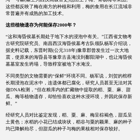
这些都反映了梅在南方的种植和利用，梅的食用在长江流域非
常普遍并有成熟的加工技术。
这些植物遗存为何能保存2000年？
“这和海昏侯墓长期处于地下水的浸泡中有关。”江西省文物考
古研究院研究员、南昌西汉海昏侯墓考古队领队杨军介绍说，
据史料记载，东晋时期(公元318年)豫章郡曾发生过一次大地
震，使原来的海昏县等豫章古县淹没到鄱阳湖中，也让海昏侯
墓墓室发生坍塌，导致椁室被地下水淹没。
不同类型的文物需要的“保鲜”环境不同。杨军说，刘贺的棺椁
长期浸泡在泥水中，连遗体都已腐化，研究人员甚至无法对其
做DNA检测，“但在粮库内的贮藏物中提取的稻、粟、麻、甜
瓜、梅等植物遗存，却恰恰喜欢这种水浸环境，并因此保存新
鲜。”
经研究人员对比鉴定发现，稻、粟、麻、梅呈棕褐色，甜瓜呈
土黄色；水稻的小花已结成块状，稻谷与粟的颖果、麻的种子
均已降解殆尽，但甜瓜的种子与梅的果核相对保存较好。