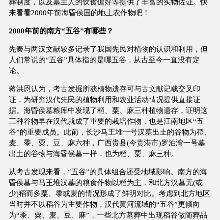
葬制度，以及墓主人的饮食偏好等提供了丰富的实物佐证。快
来看看2000年前海昏侯国的地上农作物吧！
2000年前的南方“五谷”有哪些？
先秦与两汉文献较多记录了我国先民对植物的认识和利用，但
人们常说的“五谷”具体指的是哪五谷，从古至今一直没有定
论。
蒋洪恩认为，考古发掘所获植物遗存可与古文献记载交叉印
证，为研究汉代先民的植物利用和农业活动情况提供直接证
据。海昏侯墓粮库中发现了稻、粟、麻三种植物遗存，证明这
三种谷物早在汉代就成了重要的栽培作物，也是江南地区“五
谷”的重要成员。此前，长沙马王堆一号汉墓出土的谷物为稻、
麦、黍、粟、豆、麻六种，广西贵县(今贵港市)罗泊湾一号墓
出土的谷物与海昏侯墓一样，也为稻、粟、麻三种。
从考古发现来看，“五谷”的具体组合还受地域影响。南方的海
昏侯墓与马王堆汉墓的粮食作物以稻为主，和北方汉墓无(或
少)稻而多粟、黍或麦的情况形成了鲜明对比。考虑到北方地区
当时并不以稻谷为主要作物，汉代黄河流域的“五谷”更倾向
为“黍、粟、麦、豆、麻”，一些北方墓葬中出现稻谷做随葬品