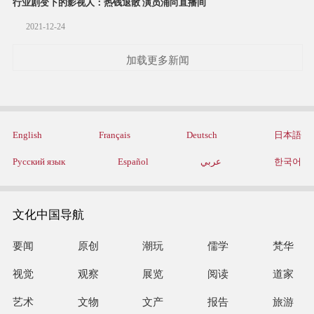
行业剧变下的影视人：热钱退散 演员涌向直播间
2021-12-24
加载更多新闻
English
Français
Deutsch
日本語
Русский язык
Español
عربي
한국어
文化中国导航
要闻
原创
潮玩
儒学
梵华
视觉
观察
展览
阅读
道家
艺术
文物
文产
报告
旅游