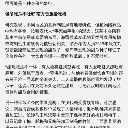
很可能是一种身份的象征。
侯爷吃瓜不吐籽 南方贵族爱吃梅
研究发现，不同地区的墓葬制度虽有地域特色，但植物陪葬品
中均有谷物。按照汉代人“事死如事生”的观念，汉墓中会陪葬
墓主生前使用或喜爱的东西。海昏侯墓发现的五类可食用植物
或与刘贺生前饮食习惯密切相关。结合考古人员2015年底在刘
贺遗骸腹部位置发现的甜瓜子，粮库新发现的甜瓜种子印证了
这位侯爷的一大饮食习惯——爱吃甜瓜瓤，但不爱吐籽。
“甜瓜吃法不一样，有人会将瓤掏空再吃，有人爱吃瓤又嫌吐籽
麻烦。刘贺属于后者。”蒋洪恩说，与他有着类似饮食习惯的还
有马王堆一号墓的辛追夫人。二人遗骸的腹部位置均发现了甜
瓜子，这说明在死前不久还吃过甜瓜，可见西汉时期江南地区
贵族对甜瓜食用的普遍。
另一种延续至今的零食是梅，在汉代颇受贵族青睐。蒋洪恩
说，南昌海昏侯墓粮库中发现了大量梅核，但不明确其果实是
否加工过。长沙马王堆汉墓中发现了保存完好的梅核和梅干，
以及记载了梅、脯梅和元梅等加工制品的竹简；广西贵县罗泊
湾一号墓(墓主为西汉高级官吏)也出土了梅、青杨梅等果品。