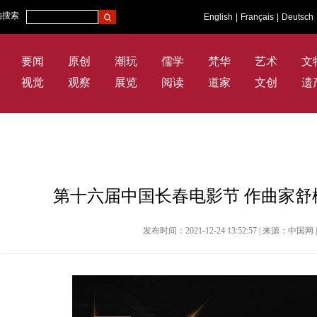
内搜索
English
|
Français
|
Deutsch
要闻
原创
潮玩
儒学
梵华
艺术
文
视觉
观察
展览
阅读
道家
文创
遗
第十六届中国长春电影节 作曲家
发布时间：2021-12-24 13:52:57 | 来源：中