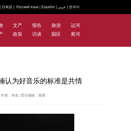
|
日本語
|
Русский язык
|
Español
|
عربي
|
한국어
物
文产
报告
旅游
运河
产
政策
访谈
园区
黄河
舒楠认为好音乐的标准是共情
国网 | 作者：佚名 | 责任编辑：葛蕾