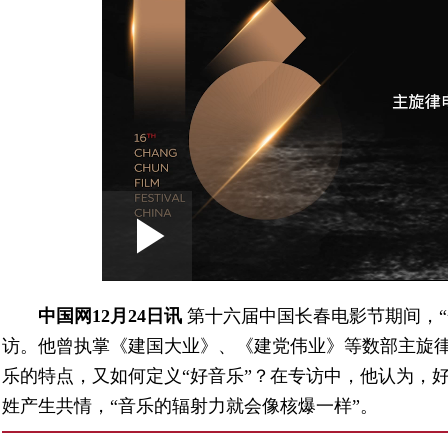
Loaded
:
Play
0:00
/
--:--
Play
1.49%
Video
中国网12月24日讯
第十六届中国长春电影节期间，
访。
他曾执掌《建国大业》、《建党伟业》等数部主旋
乐的特点，又如何定义“好音乐”？在专访中，他认为，
姓产生共情，“音乐的辐射力就会像核爆一样”。