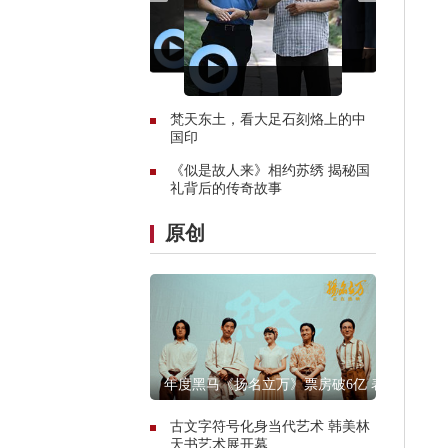
梵天东土，看大足石刻烙上的中
国印
《似是故人来》相约苏绣 揭秘国
礼背后的传奇故事
原创
年度黑马《扬名立万》票房破6亿 表
现远超预期
古文字符号化身当代艺术 韩美林
天书艺术展开幕