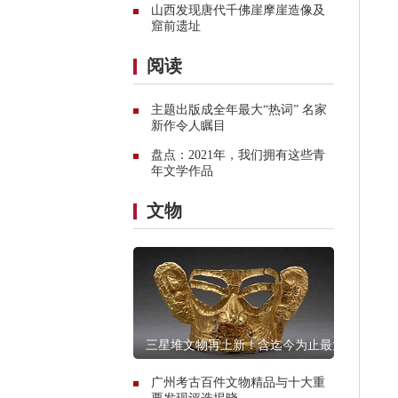
山西发现唐代千佛崖摩崖造像及
窟前遗址
阅读
主题出版成全年最大“热词” 名家
新作令人瞩目
盘点：2021年，我们拥有这些青
年文学作品
文物
三星堆文物再上新！含迄今为止最大
青铜神坛
广州考古百件文物精品与十大重