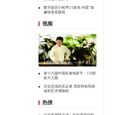
数字故宫小程序2.0发布 内置7条
趣味游览路线
视频
【思想者】苏大宝——问「道」沙画
第十六届中国长春电影节：133部
影片入围
文化交流的见证者 清宫钟表亮相
保利艺术博物馆
热搜