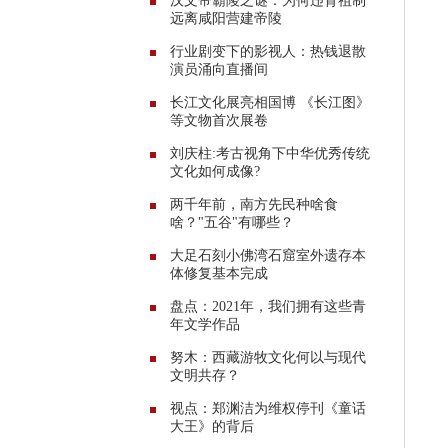
汉文帝霸陵之谜：为何违背祖制
远离咸阳营建帝陵
行业剧变下的影视人：热钱退散
演员涌向直播间
长江文化展亮相国博 《长江图》
等文物首次展卷
刘庆柱:考古视角下中华优秀传统
文化如何成像?
两千年前，南方先民种啥食
啥？"五谷"有哪些？
大足石刻小佛湾石窟室外遗存本
体修复基本完成
盘点：2021年，我们拥有这些青
年文学作品
努木：西藏游牧文化何以与现代
文明共存？
视点：郑渊洁为维权停刊《童话
大王》的背后