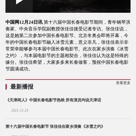
Play
0:00
/
--:--
Play
Picture-
Mute
Fullscree
in-
Picture
2.00%
Video
中国网12月24日讯
第十六届中国长春电影节期间，青年钢琴演
奏家、中央音乐学院副教授张佳佳接受记者专访。张佳佳说，
这是她第二次参加中国长春电影节。北京冬奥会即将开幕，今
年的中国长春电影节融入冰雪元素，意义非凡，张佳佳表示非
常荣幸能够参与本届中国长春电影节。此次在家乡演奏《冰雪
之约》，与本届电影节的主题相契合，张佳佳认为这是特殊的
缘分。张佳佳希望，大家多多来长春做客，预祝中国长春电影
节圆满成功。
查看更多
最新播报
《天津闲人》中国长春电影节热映 所有演员均说天津话
2021-12-24
第十六届中国长春电影节 张佳佳在家乡演奏《冰雪之约》