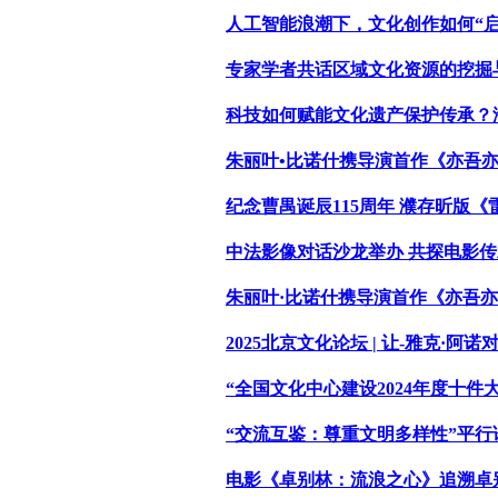
人工智能浪潮下，文化创作如何“启智
专家学者共话区域文化资源的挖掘
科技如何赋能文化遗产保护传承？
朱丽叶•比诺什携导演首作《亦吾
纪念曹禺诞辰115周年 濮存昕版《
中法影像对话沙龙举办 共探电影
朱丽叶·比诺什携导演首作《亦吾
2025北京文化论坛 | 让-雅克·阿
“全国文化中心建设2024年度十件大
“交流互鉴：尊重文明多样性”平行
电影《卓别林：流浪之心》追溯卓