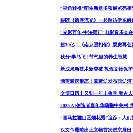
“视角转换”萌生新意多项展览亮相敦
跟随《德厚流光》一起踏访伊东解
“光影百年·中法同行”电影音乐会
超30亿！《南京照相馆》票房再创
秋分·学鸟飞 | 节气里的养生智慧
新成果新技术新突破 敦煌文物保护
涵盖聚落形态！冀蒙辽发布西辽河
文博日历丨又到一年丰收季 看古
2025 AI创造者嘉年华嗨翻中关村
“喜马拉雅山区烟花秀”追踪：人
汉文帝霸陵出土文物首次进京展出