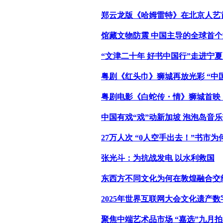
郑云龙版《哈姆雷特》在北京人艺
馆藏文物防震 中国主导的全球首
“文津二十年 好书中国行”走进宁
粤剧《红头巾》狮城再放光彩 “中
粤剧电影《白蛇传・情》狮城首映
中国有戏“戏”动新加坡 泡泡岛音乐
27万人次 “0人空手出去！”书市
张光斗：为抗战发电 以水利救国
东西方不同文化为何在敦煌融合交
2025年世界互联网大会文化遗产
聚焦中端艺术品市场 “嘉选”九月