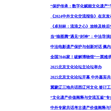
“保护传承：数字化赋能文化遗产”
《2024中外文化交流报告》在京发
《卓别林：流浪之心》放映及映后
当“狼图腾”遇见“封神”：中法导
中法电影遗产保护与创新对话 佩内
全国7046家！破解博物馆“一票难求
2025北京文化论坛主论坛举办
2025北京文化论坛开幕 中外嘉宾
冀蒙辽三地共话西辽河文化 签订
“文化遗产价值阐释与交流互鉴”专
中外专家共话考古遗产价值阐释与