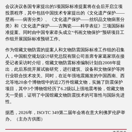
会议决议各国专家提出的5项国际标准提案将在会后开启立项
投票程序，其中包括中国技术专家提出的《文化遗产保护——
壁画——病害分类》、《文化遗产保护——丝织品文物病害分
类》和《文化遗产保护——古陶瓷——科学表征》三项国际标
准提案。同时由中国专家牵头成立“书画文物保护”预研项目工
作组开展国际标准预研工作。
作为馆藏文物防震的提案人和文物防震国际标准工作组的召集
人，中国航空规划设计研究总院有限公司首席专家葛家琪在接
受记者采访时介绍，馆藏文物防震标准编制计划自2008年提
出，此后系统开展试验研究，进行建筑、设备和文物保护等跨
行业联合技术攻关。同时，在近年强地震频发的中国西南、西
北等地20余个博物馆中的近2万件馆藏文物，实施了防震保护
项目，其中3个博物馆经历了6.2级以上强地震考验，馆藏文物
无一受损，证明了中国馆藏文物防震技术的可靠性与国际先进
性。
据悉，2026年，ISO/TC 349第二届年会将在意大利佛罗伦萨举
办。（主办方供图）