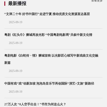
查看更多
最新播报
“文津二十年 好书中国行”走进宁夏 推动优质文化资源直达基层
2025-09-19
粤剧《红头巾》狮城再放光彩 “中国粤剧电影周”共叙中新文化情
2025-09-19
粤剧电影《白蛇传・情》狮城首映 以光影匠心续写中新戏曲文化交融
新篇
2025-09-19
中国有戏“戏”动新加坡 泡泡岛音乐节再创国际“演艺+文旅”新路径
2025-09-19
27万人次 “0人空手出去！”书市为何这么火？