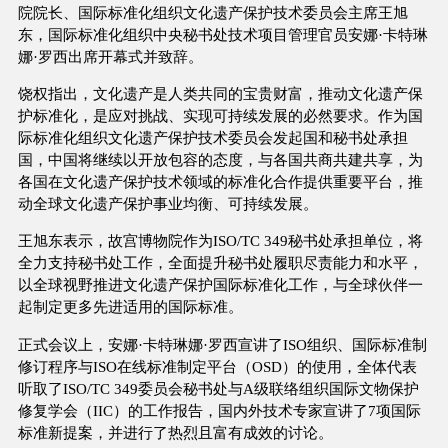
院院长、国际标准化组织文化遗产保护技术委员会主席王旭
东，国际标准化组织中央秘书处技术项目管理官员安娜·卡特琳
娜·罗西出席开幕式并致辞。
饶权指出，文化遗产是人类共同的宝贵财富，推动文化遗产保
护标准化，是应对挑战、实现可持续发展的必然要求。作为国
际标准化组织文化遗产保护技术委员会发起国和秘书处承担
国，中国将继续以开放包容的态度，与各国共商共建共享，为
各国在文化遗产保护技术领域的标准化合作提供重要平台，推
动全球文化遗产保护事业均衡、可持续发展。
王旭东表示，故宫博物院作为ISO/TC 349秘书处承担单位，将
全力支持秘书处工作，全面提升秘书处履职尽责能力和水平，
以全球视野推进文化遗产保护国际标准化工作，与全球伙伴一
起制定更多先进适用的国际标准。
正式会议上，安娜·卡特琳娜·罗西宣讲了ISO组织、国际标准制
修订程序与ISO在线标准制定平台（OSD）的使用，全体代表
听取了ISO/TC 349委员会秘书处与A级联络组织国际文物保护
修复学会（IIC）的工作报告，国内外技术专家宣讲了7项国际
标准新提案，并进行了热烈且富有成效的讨论。