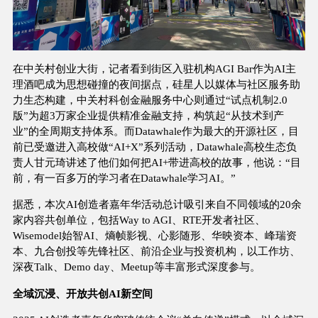
在中关村创业大街，记者看到街区入驻机构AGI Bar作为AI主
理酒吧成为思想碰撞的夜间据点，硅星人以媒体与社区服务助
力生态构建，中关村科创金融服务中心则通过“试点机制2.0
版”为超3万家企业提供精准金融支持，构筑起“从技术到产
业”的全周期支持体系。而Datawhale作为最大的开源社区，目
前已受邀进入高校做“AI+X”系列活动，Datawhale高校生态负
责人甘元琦讲述了他们如何把AI+带进高校的故事，他说：“目
前，有一百多万的学习者在Datawhale学习AI。”
据悉，本次AI创造者嘉年华活动总计吸引来自不同领域的20余
家内容共创单位，包括Way to AGI、RTE开发者社区、
Wisemodel始智AI、熵帧影视、心影随形、华映资本、峰瑞资
本、九合创投等先锋社区、前沿企业与投资机构，以工作坊、
深夜Talk、Demo day、Meetup等丰富形式深度参与。
全域沉浸、开放共创AI新空间