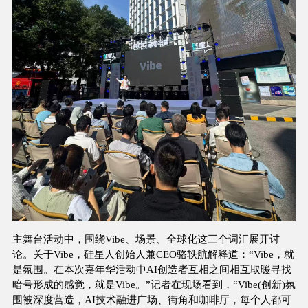
主舞台活动中，围绕Vibe、场景、全球化这三个词汇展开讨
论。关于Vibe，硅星人创始人兼CEO骆轶航解释道：“Vibe，就
是氛围。在本次嘉年华活动中AI创造者互相之间相互取暖寻找
暗号形成的感觉，就是Vibe。”记者在现场看到，“Vibe(创新)氛
围被深度营造，AI技术融进广场、街角和咖啡厅，每个人都可