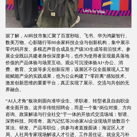
据了解，AI科技市集汇聚了百度秒哒、飞书、华为鸿蒙智行、
数美万物、心影随行等80余家科技企业与创新机构，集中展示
零代码开发、多模态声音合成及生产级3D生成等前沿技术。参
展企业既以共建者身份深度参与，也作为使用者呈现最具落地
价值的产品体验与场景互动。观众可沉浸体验AI+办公、消
费、教育、文娱等多元创新应用，该展区不仅全面展现人工智
能赋能产业的实践成果，也为公众构建了“零距离”感知技术、
激发创新思维的重要平台，真正实现了展示、交流与共创的无
界融合。
“AI人才角”板块则面向准毕业生、求职者、转型者及自由职业
者全面开放。这并非传统招聘会，而是一个集“岗位对接、方向
咨询、政策解读与行业社交”于一体的开放式交流场域：智谱、
深势科技、阿塔奇、蒸汽记忆等20余家AI企业现场开放数百个
算法、研发、产品等职位，供参与者直接面谈；海淀区人才
局、人社局专家现场解读人才引进、工作居住证、就业见习补