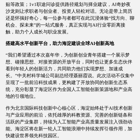
贴等政策；1v1职途问诊提供路径规划与择业建议，AI奇妙夜
沙龙则让求职者与创业者、投资人轻松对话。无论是带上简历
还是怀揣好奇心，每一位参与者都可在此沉浸体验“找方向、聊
机会、探未来”的一站式服务，真正实现与AI行业零距离接
触，助力个人成长与职业发展。
搭建高水平创新平台，助力海淀建设全球AI创新高地
“我们希望通过本次嘉年华，为创新创业青年搭建一个展示梦
想、碰撞思想、对接资源的开放平台，同时也让更多生态伙伴
看到年轻人的创新活力，共同助力他们实现梦想、加速成
长。”中关村科学城公司副总经理聂丽霞说。此次活动不仅集中
呈现了一批前沿科技成果，更构建了开放协同的创新生态系
统，充分彰显了海淀区作为全国人工智能创新策源地和产业高
地的引领地位。
作为北京国际科技创新中心核心区，海淀始终处于AI技术创新
与产业应用的前沿，依托雄厚的科教资源、完善的创新链条和
活跃的产业集群，持续为人工智能产业高质量发展注入强劲动
能。海淀区将在新一轮人工智能浪潮中持续发挥引领作用，加
快建设世界领先科技园区。