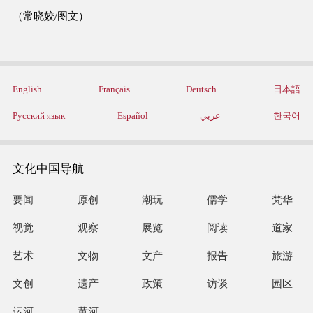
（常晓姣/图文）
English
Français
Deutsch
日本語
Русский язык
Español
عربي
한국어
文化中国导航
要闻
原创
潮玩
儒学
梵华
视觉
观察
展览
阅读
道家
艺术
文物
文产
报告
旅游
文创
遗产
政策
访谈
园区
运河
黄河