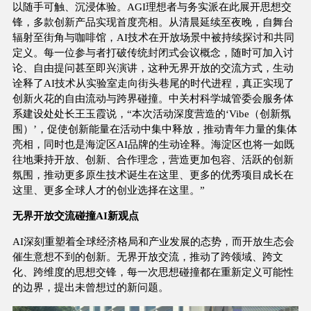
以随手可触、沉浸体验。AGI理想者与务实派在此展开思想交
锋，多款创新产品实现首度亮相。从清晨延续至夜晚，自舞台
辐射至街角与咖啡馆，AI技术在开放场景中被持续探讨和共同
定义。每一位参与者打破传统封闭式会议概念，随时可加入讨
论、自由提问甚至即兴演讲，这种无界开放的交流方式，生动
诠释了AI技术从实验室走向街头巷尾的时代进程，真正实现了
创新火花的自由流动与跨界碰撞。中关村科学城管委会服务体
系建设处处长王玉霞说，“本次活动深度营造的‘Vibe（创新氛
围）’，促使创新能量在活动中集中释放，推动青年力量的集体
亮相，同时也是海淀区AI品牌的生动诠释。海淀区也将一如既
往地秉持开放、创新、合作理念，营造更加包容、活跃的创新
氛围，推动更多原生技术诞生在这里、更多的优秀项目成长在
这里、更多全球人才的创业选择在这里。”
无界开放交流碰撞AI新观点
AI深刻重塑着全球经济格局和产业发展的态势，而开放生态会
催生意想不到的创新。无界开放交流，推动了跨领域、跨文
化、跨维度的思想交锋，每一次思想碰撞都在重新定义可能性
的边界，提出未曾想过的新问题。