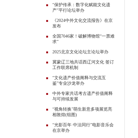
“保护传承：数字化赋能文化遗
产”平行论坛举办
《2024中外文化交流报告》在京
发布
全国7046家！破解博物馆“一票难
求”
2025北京文化论坛主论坛举办
冀蒙辽三地共话西辽河文化 签订
工作联席机制
“文化遗产价值阐释与交流互
鉴”专业沙龙举办
中外专家共话考古遗产价值阐释
与可持续发展
“视角转换”萌生新意多项展览亮
相敦煌(组图)
“光影百年·中法同行”电影音乐会
在京举办