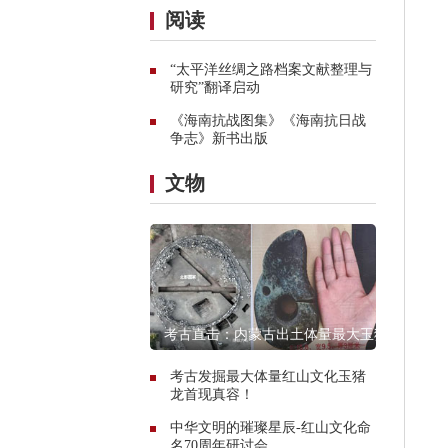
阅读
“太平洋丝绸之路档案文献整理与
研究”翻译启动
《海南抗战图集》《海南抗日战
争志》新书出版
文物
考古直击：内蒙古出土体量最大玉猪
龙遗址探秘
考古发掘最大体量红山文化玉猪
龙首现真容！
中华文明的璀璨星辰-红山文化命
名70周年研讨会