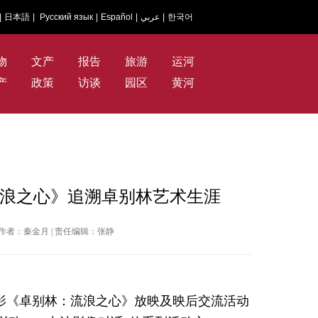
|
日本語
|
Русский язык
|
Español
|
عربي
|
한국어
物
文产
报告
旅游
运河
产
政策
访谈
园区
黄河
：流浪之心》追溯卓别林艺术生涯
国网 | 作者：秦金月 | 责任编辑：张静
电影《卓别林：流浪之心》放映及映后交流活动