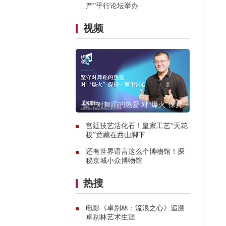
产”平行论坛举办
视频
坚守对舞蹈的热爱 对“爆火”保持一颗
平常心
宫廷技艺活化石！皇家工艺“天花
板”竟藏在西山脚下
还有世界语言这么个博物馆！探
秘京城小众博物馆
热搜
电影《卓别林：流浪之心》追溯
卓别林艺术生涯