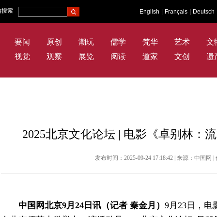
内搜索
English
|
Français
|
Deutsch
要闻
原创
潮玩
儒学
梵华
艺术
文
视觉
观察
展览
阅读
道家
文创
遗
2025北京文化论坛 | 电影《卓别林
发布时间：2025-09-24 17:18:42 | 来源：中
中国网北京9月24日讯（记者 秦金月）
9月23日，