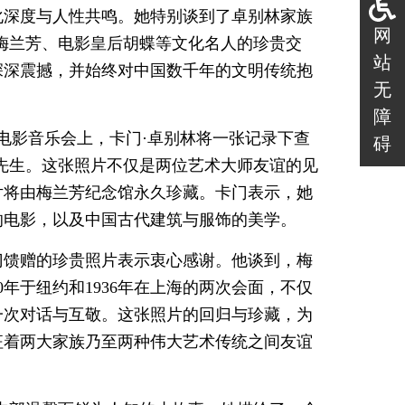
化深度与人性共鸣。她特别谈到了卓别林家族
网
与梅兰芳、电影皇后胡蝶等文化名人的珍贵交
站
深深震撼，并始终对中国数千年的文明传统抱
无
障
法电影音乐会上，卡门·卓别林将一张记录下查
碍
先生。这张照片不仅是两位艺术大师友谊的见
片将由梅兰芳纪念馆永久珍藏。卡门表示，她
的电影，以及中国古代建筑与服饰的美学。
门馈赠的珍贵照片表示衷心感谢。他谈到，梅
年于纽约和1936年在上海的两次会面，不仅
一次对话与互敬。这张照片的回归与珍藏，为
征着两大家族乃至两种伟大艺术传统之间友谊