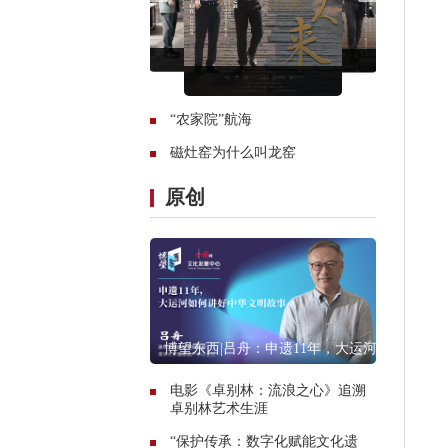
“农家院”航海
磁灶窑为什么叫龙窑
原创
博望东西|吕舟：申遗11年，大运河
如何讲好中华文明故事
电影《卓别林：流浪之心》追溯
卓别林艺术生涯
“保护传承：数字化赋能文化遗