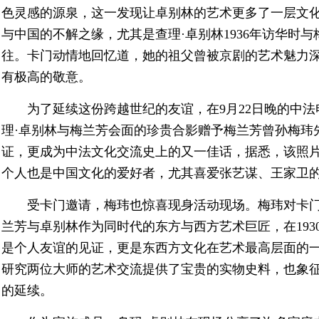
色灵感的源泉，这一发现让卓别林的艺术更多了一层文
与中国的不解之缘，尤其是查理·卓别林1936年访华时
往。卡门动情地回忆道，她的祖父曾被京剧的艺术魅力
有极高的敬意。
为了延续这份跨越世纪的友谊，在9月22日晚的中
理·卓别林与梅兰芳会面的珍贵合影赠予梅兰芳曾孙梅玮
证，更成为中法文化交流史上的又一佳话，据悉，该照
个人也是中国文化的爱好者，尤其喜爱张艺谋、王家卫
受卡门邀请，梅玮也惊喜现身活动现场。梅玮对卡
兰芳与卓别林作为同时代的东方与西方艺术巨匠，在1930
是个人友谊的见证，更是东西方文化在艺术最高层面的
研究两位大师的艺术交流提供了宝贵的实物史料，也象
的延续。