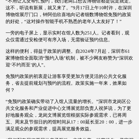
“不用让儿女帮忙预约，我们老两口想去博物馆都是说走就走。
这不，听说有新展，就又来了。”9月17日上午10时许，在深圳
博物馆展厅门口，钟阿伯欣喜地向记者细数博物馆免预约政策
的好处，“这对操作智能手机不熟悉的老年人太友好了！”
一旁的电子屏上，显示实时在馆人数为251人。记者看到，观
众仅需通过安检便可有序入场，无需验证预约信息。
这样的便利，得益于政策的调整。自2024年7月起，深圳市61
家博物馆全面取消“预约入场”机制，被不少网友称赞为“深圳欢
迎‘不约而至’的人”。
免预约政策的初衷是让游客享受更加方便灵活的公共文化服
务，省去提前规划与预约的流程。政策实施一年来，效果如
何？
“免预约政策确实带动了入馆人流量的增长。”深圳市龙岗区公
共文化服务和产业促进中心文博展览部负责人祝笋说，为了更
好地服务观众，龙岗文博展览馆根据实际参观需求，已将周
五、周末及节假日的闭馆时间从17：00延长至20：00，进一步
满足观众的参观需求，提高展览服务效益。