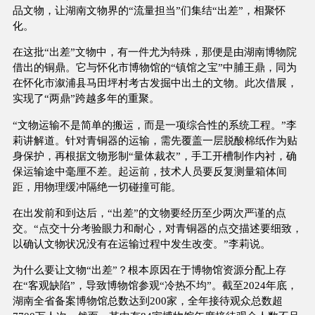
品文物，让湖南文物界的“流量担当”们集结“出差”，相聚怀
化。
在这批“出差”文物中，有一件尤为特殊，那便是由湖南博物院
借出的铜鼎。它与怀化市博物馆的“镇馆之宝”中脯王鼎，同为
在怀化市溆浦县马田坪村考古发掘中出土的文物。此次借展，
实现了“两鼎”跨越多年的重聚。
“文物运输不是简单的搬运，而是一项综合性的系统工程。”李
莉讲解道。针对青铜器的运输，需先覆盖一层脱酸棉纸作为贴
身保护，再根据文物形制“量体裁衣”，手工开槽制作内衬，确
保运输途中毫厘不差。起运前，技术人员要反复测量箱体间
距，用物理缓冲隔绝一切碰撞可能。
在出发前和到达后，“出差”的文物要经历至少两次严谨的点
交。“点交十分考验眼力和耐心，对青铜器的点交描述要细致，
以确认文物状况没有在运输过程中发生改变。”李莉说。
为什么要让文物“出差”？根本原因在于博物馆资源分配上存
在“客观缺陷”，导致博物馆参观“冷热不均”。截至2024年底，
湖南全省备案博物馆总数达到200家，全年接待观众总数超