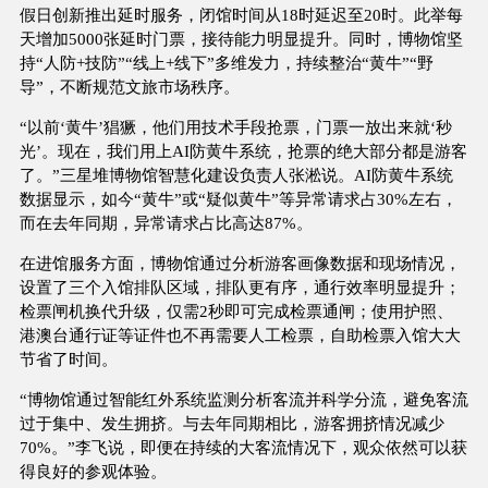
假日创新推出延时服务，闭馆时间从18时延迟至20时。此举每
天增加5000张延时门票，接待能力明显提升。同时，博物馆坚
持“人防+技防”“线上+线下”多维发力，持续整治“黄牛”“野
导”，不断规范文旅市场秩序。
“以前‘黄牛’猖獗，他们用技术手段抢票，门票一放出来就‘秒
光’。现在，我们用上AI防黄牛系统，抢票的绝大部分都是游客
了。”三星堆博物馆智慧化建设负责人张淞说。AI防黄牛系统
数据显示，如今“黄牛”或“疑似黄牛”等异常请求占30%左右，
而在去年同期，异常请求占比高达87%。
在进馆服务方面，博物馆通过分析游客画像数据和现场情况，
设置了三个入馆排队区域，排队更有序，通行效率明显提升；
检票闸机换代升级，仅需2秒即可完成检票通闸；使用护照、
港澳台通行证等证件也不再需要人工检票，自助检票入馆大大
节省了时间。
“博物馆通过智能红外系统监测分析客流并科学分流，避免客流
过于集中、发生拥挤。与去年同期相比，游客拥挤情况减少
70%。”李飞说，即便在持续的大客流情况下，观众依然可以获
得良好的参观体验。