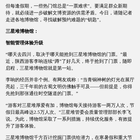
但每逢假期，一些热门馆总是“一票难求”。要满足群众新期
待，就必须进一步破解文博资源的供需矛盾。今日，请随记者
走进各地博物馆，寻找破解预约难题的“钥匙”。
三星堆博物馆：
智能管理体验升级
“哪天去四川，取决于哪天能抢到三星堆博物馆的门票。”最
近，陕西游客李响连续“蹲”了好几天，终于抢到了门票，随即
启程，三星堆博物馆就是第一站。
李响的经历并非个例。有网友戏称：“当青铜神树的灯光在展厅
亮起，三千年前的古蜀文明仿佛触手可及——但前提是，你得
先抢到那张通往时空隧道的门票。”
“游客对三星堆厚爱有加，博物馆每天接待游客一两万人次，节
假日最高峰达2.5万人次。”三星堆管委会质量管理部部长李飞
说。为此，博物馆采取了一系列措施，持续优化服务，有效提
升了游客体验。
三星堆博物馆千方百计挖掘门票供给潜力，在寒暑假和重大节