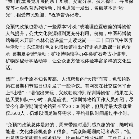
“我们配套展览开展的亲子互动、交流分享、技艺操作、寻宝探
究等社会教育系列活动，报名通知一发出，名额基本是‘秒
光’，很受市民欢迎。”祝笋告诉记者。
免预约政策也带动了一些原本“小众”或地理位置较偏的博物馆
人气提升，公共文化资源得到更充分利用。例如，中医药博物
馆每周末开展“杏林公益课堂”“走读龙岗——二十四节气中医养
生活动”；东江潮红色文化博物馆推出“行走的思政课”“红色传
承·暑期夏令营”活动；矿物博物馆举办各类矿石考古小讲堂、
矿物探秘研学活动等，让公众更方便地体验丰富多样的文化生
活。
然而，对于原本知名度高、人流密集的“大馆”而言，免预约政
策在暑期和节假日也引发了一些争议。有网友在社交媒体平台
上“吐槽”：“暑假出来玩，兴致勃勃冲到深圳博物馆，结果在大
热天要排队一小时，真是崩溃。”深圳博物馆工作人员介绍，尽
管今年暑假期间博物馆延长至20：00闭馆，但展厅最大承载量
仅3500人，仍难以满足游客需求，平均排队时间超过半小时。
“免预约政策总体是好的，周末带娃时遇到感兴趣的馆，随时就
能进，文化体验机会多了很多。”观众陈珊珊向记者表示，“但
也希望政策能更加精准科学，比如热门馆或特展，工作日人少