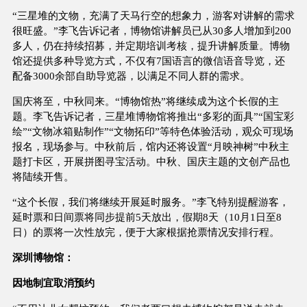
“三星堆的文物，充满了天马行空的想象力，游客对讲解的需求
很旺盛。”李飞告诉记者，博物馆讲解员已从30多人增加到200
多人，仍在持续招募，并定期培训考核，提升讲解质量。博物
馆还提供多种导览方式，不仅有7国语言的微信语音导览，还
配备3000余部自助导览器，以满足不同人群的需求。
国庆将至，中秋同来。“博物馆热”将继续成为这个长假的主
题。李飞告诉记者，三星堆博物馆将推出“多彩的面具”“国宝彩
绘”“文物冰箱贴制作”“文物拓印”等特色体验活动，观众可现场
报名，现场参与。中秋前后，馆内还将设置“月映神树”中秋主
题打卡区，开展拼图寻宝活动。中秋、国庆主题的文创产品也
将陆续开售。
“这个长假，我们将继续开展延时服务。”李飞特别提醒游客，
延时票和日间票将同步提前5天放出，假期8天（10月1日至8
日）的票将一次性放完，便于大家根据抢票情况安排行程。
深圳博物馆：
因地制宜取消预约