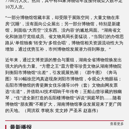
7700万人次。然而，其中有84家博物馆年度接待观众人数不足
10万人次。
“一部分博物馆馆藏丰富，却受限于展陈空间，大量文物在库
房‘沉睡’，没有面向公众展出；另一部分博物馆，特别是新建
馆，则面临‘大而空’‘没东西、没内容’的尴尬局面。”湖南省文
化和旅游厅党组成员、省文物局局长姜猛说，“当我们的办馆思
路从‘单馆独奏’转变为‘多馆合唱’，博物馆相关资源流动性大为
增加，通过优势互补，市州博物馆发展潜力得到释放。”
近年来，通过文博资源的整合与重组，湖南全省博物馆焕发出
强大的内生力量。“方罍之王”皿方罍等珍贵文物从湖南博物院
到衡阳市博物馆“出差”，引发观展热潮；《群牛图》《奔马
图》等10幅徐悲鸿真迹现身浏阳市博物馆，令观众大饱眼福；
岳阳市博物馆的青瓷舞女伎乐俑等10件（套）文物由网友票
选“出道”，并借助AI技术唱响千年传奇；王船山曾珍藏的独幽
琴，“住”进全新打造的岳阳楼博物馆“诉说”洞庭琴韵……随着
博物馆“朋友圈”不断扩大，湖南博物馆事业发展迎来了更广阔
的天地。（周洪双 李晓东 党文婷 严圣禾 赵嘉伟）
查看更多
最新播报