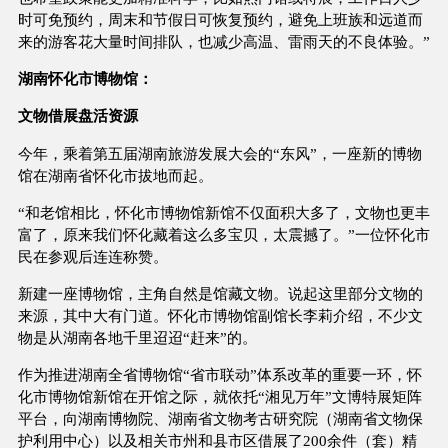
时可免预约，周末和节假日可恢复预约，避免上班族和远道而
来的游客花大量时间排队，也减少高温、雷雨天的不良体验。”
湖南怀化市博物馆：
文物借展盘活资源
今年，乘着第五届湖南旅游发展大会的“东风”，一座新的博物
馆在湖南省怀化市拔地而起。
“和老馆相比，怀化市博物馆新馆不仅面积大多了，文物也更丰
富了，原来我们怀化藏着这么多宝贝，太震撼了。”一位怀化市
民在参观后连连称赞。
新建一座博物馆，主角自然是馆藏文物。说起这里部分文物的
来源，其中大有门道。怀化市博物馆副馆长李莉介绍，不少文
物是从湖南各地千里迢迢“赶来”的。
作为推进湖南全省博物馆“省市联动”体系改革的重要一环，怀
化市博物馆新馆在开馆之际，就依托“湘见万年”文博特展矩阵
平台，向湖南博物院、湖南省文物考古研究院（湖南省文物保
护利用中心）以及相关市州和县市区借展了200余件（套）精