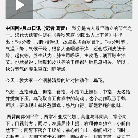
Loaded
:
Play
0:00
/
--:--
Play
Picture-
Mute
Fullscree
in-
Picture
2.05%
Video
中国网9月23日讯（记者 葛蕾）
秋分是古人最早确立的节气之
一。汉代大儒董仲舒在《春秋繁露·阴阳出入上下篇》中指
出：“秋分者，阴阳相伴也，故昼夜均而寒暑平。”
秋分时节，
气温下降，气候干燥，很多人会咽喉干痒，还会感到皮肤干
燥、起皮等。养生认为，肺主司呼吸、
主皮毛
，
朝百脉主治
节
。也就是说，咽喉和皮肤等的干痒都与肺息息相关。所以，
秋分节气的养生重在润肺清燥。
今天，教大家一个润肺清燥的针对性动作：
鸟飞。
鸟翅：五指伸直，拇指、食指、小指向上翘起，中指、无名指
并拢向下压。
鸟飞取自五禽戏中的鸟戏，这个动作取形于鹤，
所以，要体现出鹤轻盈飘逸，悠然自得、展翅翱翔的韵味。
两臂向体侧平举，两掌不变成鸟翅，高度与耳同高，掌心向
下，目视前方；同时，左腿屈膝上提，右腿伸直独立，小腿自
然下垂；
两臂下落合于腹前，掌心斜向上，指间相对；同时，
右腿弯曲，左脚下落于右脚旁，脚尖点地，屈膝下蹲，成左丁