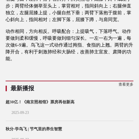
步；
两臂经体侧举至头上，掌背相对，指间斜向上；右腿伸直
独立，左腿屈膝上提，小腿自然下垂；
两臂下落抱于腹前，掌
心斜向上，指间相对；左脚下落，屈膝下蹲，与肩同宽。
动作相同，方向相反。
呼吸配合：上提吸气，下落呼气。动作
要做到柔和缓慢，呼吸要做到细匀深长。
一左一右为一遍，每
次做
6-9
遍。
鸟飞这一式动作通过拇指、食指的上翘。两臂的升
降开合，有利于刺激肺经和大肠经，改善肺主宣发、肃降的功
能。
查看更多
最新播报
超30亿！《南京照相馆》票房再创新高
2025-09-23
秋分·学鸟飞 | 节气里的养生智慧