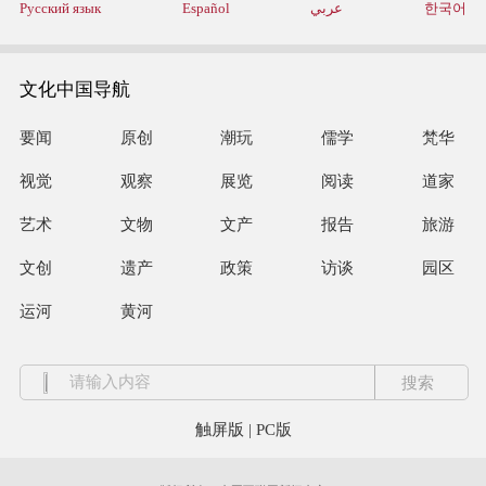
Русский язык
Español
عربي
한국어
文化中国导航
要闻
原创
潮玩
儒学
梵华
视觉
观察
展览
阅读
道家
艺术
文物
文产
报告
旅游
文创
遗产
政策
访谈
园区
运河
黄河
触屏版
|
PC版