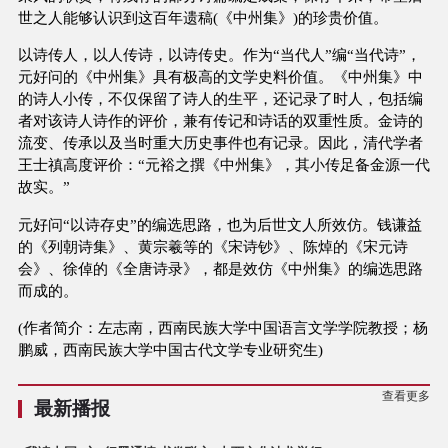
世之人能够认识到这百年遗稿(《中州集》)的珍贵价值。
以诗传人，以人传诗，以诗传史。作为“当代人”编“当代诗”，
元好问的《中州集》具有极高的文学史料价值。《中州集》中
的诗人小传，不仅保留了诗人的生平，还记录了时人，包括编
者对该诗人诗作的评价，兼有传记和诗话的双重性质。金诗的
流变、传承以及当时重大历史事件也有记录。因此，清代学者
王士禛高度评价：“元裕之撰《中州集》，其小传足备金源一代
故实。”
元好问“以诗存史”的编选思路，也为后世文人所效仿。钱谦益
的《列朝诗集》、黄宗羲等的《宋诗钞》、陈焯的《宋元诗
会》、徐倬的《全唐诗录》，都是效仿《中州集》的编选思路
而成的。
(作者简介：左志南，西南民族大学中国语言文学学院教授；杨
鹏威，西南民族大学中国古代文学专业研究生)
查看更多
最新播报