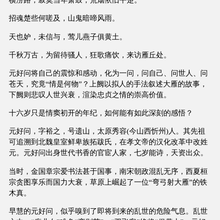
招魂楚些何嗟及，山鬼暗啼风雨。
天也妒，未信与，莺儿燕子俱黄土。
千秋万古，为留待骚人，狂歌痛饮，来访雁丘处。
元好问将自己的震惊和感动，化为一问，问自己、问世人、问
苍天，究竟“情是何物”？上阙以拟人的手法叙述大雁的故事，
下阙则悲叹人世兴衰，渲染忠贞之情的崇高价值。
十六岁只是情窦初开的年纪，如何能有如此深刻的感悟？
元好问，字裕之，号遗山，太原秀容(今山西忻州)人。其先祖
可追溯到北魏皇室鲜卑族拓跋氏，在孝文帝的汉化改革中改姓
元。元好问出身世代书香的官宦人家，七岁能诗，天资出众。
当时，金国章宗爱书法甚于国事，南宋朝政混乱无序，西夏桓
宗贪图享乐而国力大衰，草原上崛起了一位“弯弓射大雁”的铁
木真。
早慧的元好问，似乎嗅到了即将到来的乱世的危险气息。乱世