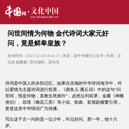
问世间情为何物 金代诗词大家元好
问，竟是鲜卑皇族？
发布时间：2023-12-18 14:41:37 | 来源：道中华微信公众号 | 作者：左
志南 杨鹏威 | 责任编辑：苏向东
诗词是中国人的永恒记忆。如果在浩瀚的中华诗词海洋中，对
以爱情为主题诗词进行投票，《摸鱼儿·雁丘词》中的这句“问
世间，情是何物，直教生死相许”，必然位列前茅。金庸《神雕
侠侣》、琼瑶《梅花三弄》等小说、歌曲、影视剧频繁引用，
更使这首中华情词广为传播。
写出这千古一问的是一位少年，叫元好问。那一年，他十六
岁。