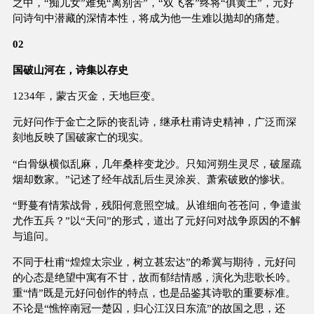
之中，“痴儿女”难免“离别苦”，“双飞客”终将“俱黄土”，元好
问诗句中潜藏的深情本性，将成为他一生难以抛却的痛楚。
02
国破山河在，诗集以存史
1234年，蒙古灭金，天地巨变。
元好问作于金亡之际的丧乱诗，继承杜甫诗史精神，广泛而深
刻地反映了国破家亡的现实。
“白骨纵横似乱麻，几年桑梓变龙沙。只知河朔生灵尽，破屋疏
烟却数家。”记述了经年战乱后生灵涂炭、萧索破败的惨状。
“野蔓有情萦战骨，残阳何意照空城。从谁细向苍苍问，争遣蚩
尤作五兵？”以“天问”的形式，道出了元好问对战争原因的不解
与追问。
不同于杜甫“煌煌太宗业，树立甚宏达”的希冀与期待，元好问
的心态是绝望中寓有不甘，故而郁结情感，演化为悲歌长吟。
重“情”既是元好问创作的特点，也是品鉴其诗歌的重要标准。
不论是“憔悴南冠一楚囚，归心江汉日东流”的故国之思，还