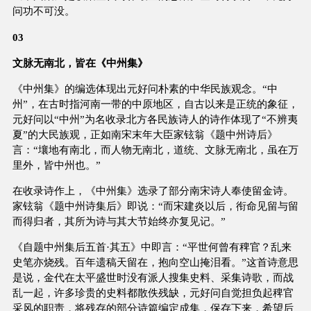
问功不可没。
03
文脉无南北，皆在《中州集》
《中州集》的编选体现出元好问朴素的中华民族观念。“中
州”，在古时指河南一带的中原地区，自古以来是正统的象征，
元好问以“中州”为名收录北方各民族诗人的诗作体现了“不辨夷
夏”的大民族观，正如南宋末年大臣家铉翁《题中州诗后》
言：“壤地有南北，而人物无南北，道统、文脉无南北，虽在万
里外，皆中州也。”
在收录诗作上，《中州集》选录了部分南宋诗人奉使留金诗。
家铉翁《题中州诗集后》即说：“而宋建炎以后，衔命见留与留
而得归者，其所为诗与其大节始终亦复见记。”
《自题中州集后五首·其五》中即言：“平世何曾有稗官？乱来
史笔亦烧残。百年遗稿天留在，抱向空山掩泪看。”这首诗意思
是说，金代在太平盛世时没有派人搜集史料、采集诗歌，而战
乱一起，许多珍贵的史料都散佚残缺，元好问自觉担负起稗官
采风的职责，将残存的部分诗篇编定成集，保存下来，希望后