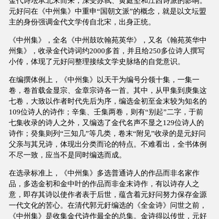
金代诗坛承北宋而来，深受苏轼、黄庭坚和江西诗派的影响。
元好问在《中州集》中重申“国朝文派”的概念，就是以文坛盟
主的身份强调金代文学传自北宋，出身正统。
《中州集》，全名《中州鼓吹翰苑英华》，又名《翰苑英华中
州集》，收录金代诗词约2000多首，并且给250多位诗人撰写
小传，体现了元好问整理接续文学史脉络的自觉意识。
在编撰体例上，《中州集》以天干为编号分领十集，一集一
卷，卷首载金显宗、金章宗诗各一首。其中，从甲集到庚集这
七卷，大致以作者时代先后为序，编选金初至金末较为知名的
109位诗人的诗作；辛集、壬集两卷，则有“别起”二字，于前
七集收录的诗人之外，又编选了金代名声不显之129位诗人的
诗作；癸集则列“三知几”等几类，卷末“附见”收录的是元好问
父亲与其兄诗，体现出分类而论的特点。不难看出，全书体例
不尽一致，应当不是同时编选而成。
在选录标准上，《中州集》多选普通诗人的作品而非名家作
品，多选金初和金中叶的作品而非金末诗作，有以诗存人之
意，即存其诗以使作者表于后世，蕴含着元好问努力保存金源
一代文化的苦心。在清代郭元釪编选的《全金诗》问世之前，
《中州集》是收集金代诗作最全的总集。金诗得以传世，元好