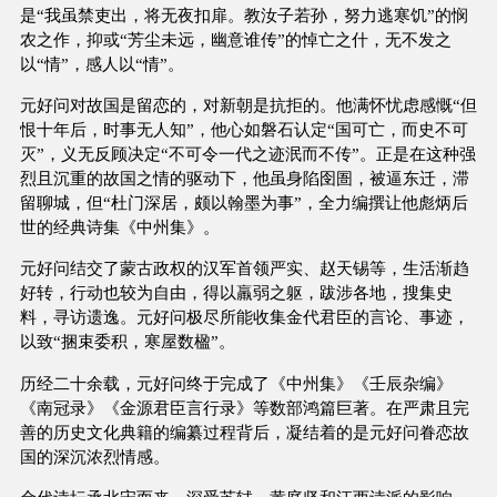
是“我虽禁吏出，将无夜扣扉。教汝子若孙，努力逃寒饥”的悯
农之作，抑或“芳尘未远，幽意谁传”的悼亡之什，无不发之
以“情”，感人以“情”。
元好问对故国是留恋的，对新朝是抗拒的。他满怀忧虑感慨“但
恨十年后，时事无人知”，他心如磐石认定“国可亡，而史不可
灭”，义无反顾决定“不可令一代之迹泯而不传”。正是在这种强
烈且沉重的故国之情的驱动下，他虽身陷囹圄，被逼东迁，滞
留聊城，但“杜门深居，颇以翰墨为事”，全力编撰让他彪炳后
世的经典诗集《中州集》。
元好问结交了蒙古政权的汉军首领严实、赵天锡等，生活渐趋
好转，行动也较为自由，得以羸弱之躯，跋涉各地，搜集史
料，寻访遗逸。元好问极尽所能收集金代君臣的言论、事迹，
以致“捆束委积，寒屋数楹”。
历经二十余载，元好问终于完成了《中州集》《壬辰杂编》
《南冠录》《金源君臣言行录》等数部鸿篇巨著。在严肃且完
善的历史文化典籍的编纂过程背后，凝结着的是元好问眷恋故
国的深沉浓烈情感。